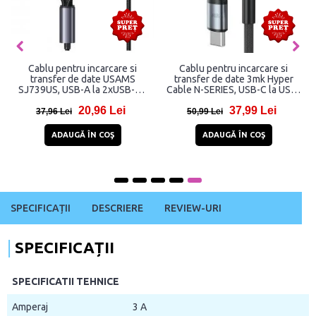
Cablu pentru incarcare si
Cablu pentru incarcare si
transfer de date USAMS
transfer de date 3mk Hyper
SJ739US, USB-A la 2xUSB-C /
Cable N-SERIES, USB-C la USB-
Lightning / MicroUSB, 15W, 5A,
C, 100W, 5A, 3m, Negru
20,96 Lei
37,99 Lei
480Mbps, 1.2m, Negru
37,96 Lei
50,99 Lei
ADAUGĂ ÎN COŞ
ADAUGĂ ÎN COŞ
SPECIFICAȚII
DESCRIERE
REVIEW-URI
SPECIFICAȚII
SPECIFICATII TEHNICE
Amperaj
3 A