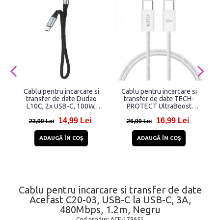
Cablu pentru incarcare si
Cablu pentru incarcare si
transfer de date Dudao
transfer de date TECH-
L10C, 2x USB-C, 100W,
PROTECT UltraBoost
A
23cm, Negru
Classic, 2x USB Type-C, PD
14,99 Lei
16,99 Lei
60W, 3A, 1m, Alb
23,99 Lei
26,99 Lei
ADAUGĂ ÎN COŞ
ADAUGĂ ÎN COŞ
Cablu pentru incarcare si transfer de date
Acefast C20-03, USB-C la USB-C, 3A,
480Mbps, 1.2m, Negru
Cod produs:
ACE-179651