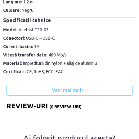
Lungime:
1.2 m
Culoare:
Negru
Specificații tehnice
Model:
Acefast C20-03
Conectori:
USB-C – USB-C
Curent maxim:
3A
Viteză transfer date:
480 Mb/s
Material:
Împletitură din nylon + aliaj de aluminiu
Certificări:
CE, RoHS, FCC, EAC
Vezi mai mult
REVIEW-URI
(0 REVIEW-URI)
Ai folosit produsul acesta?