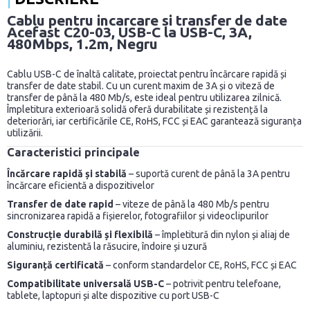
Cablu pentru incarcare si transfer de date
Acefast C20-03, USB-C la USB-C, 3A,
480Mbps, 1.2m, Negru
Cablu USB-C de înaltă calitate, proiectat pentru încărcare rapidă și
transfer de date stabil. Cu un curent maxim de 3A și o viteză de
transfer de până la 480 Mb/s, este ideal pentru utilizarea zilnică.
Împletitura exterioară solidă oferă durabilitate și rezistență la
deteriorări, iar certificările CE, RoHS, FCC și EAC garantează siguranța
utilizării.
Caracteristici principale
Încărcare rapidă și stabilă
– suportă curent de până la 3A pentru
încărcare eficientă a dispozitivelor
Transfer de date rapid
– viteze de până la 480 Mb/s pentru
sincronizarea rapidă a fișierelor, fotografiilor și videoclipurilor
Construcție durabilă și flexibilă
– împletitură din nylon și aliaj de
aluminiu, rezistentă la răsucire, îndoire și uzură
Siguranță certificată
– conform standardelor CE, RoHS, FCC și EAC
Compatibilitate universală USB-C
– potrivit pentru telefoane,
tablete, laptopuri și alte dispozitive cu port USB-C