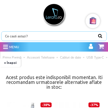
MENIU
Prima Pagină
Accesorii Telefoane
Cabluri de date
USB Type-C
« Înapoi
Acest produs este indisponibil momentan. Iti
recomandam urmatoarele alternative aflate
in stoc:
-38%
-37%