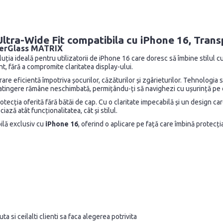
ltra-Wide Fit compatibila cu iPhone 16, Tran
nzerGlass MATRIX
uția ideală pentru utilizatorii de iPhone 16 care doresc să îmbine stilul 
nt, fără a compromite claritatea display-ului.
părare eficientă împotriva șocurilor, căzăturilor și zgârieturilor. Tehnolo
ea la atingere rămâne neschimbată, permițându-ți să navighezi cu ușurință pe 
protecția oferită fără bătăi de cap. Cu o claritate impecabilă și un design c
ă atât funcționalitatea, cât și stilul.
bilă exclusiv cu
iPhone 16
, oferind o aplicare pe față care îmbină protecț
a si ceilalti clienti sa faca alegerea potrivita