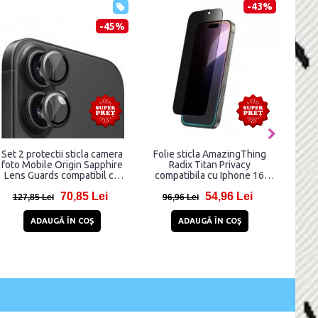
-43%
-45%
cla camera
Folie sticla AmazingThing
Folie protectie din sti
n Sapphire
Radix Titan Privacy
PanzerGlass EyeCare U
atibil cu
compatibila cu Iphone 16
Wide Fit compatibila 
lus Black
Negru
iPhone 16, Transpar
85 Lei
54,96 Lei
104,94 L
96,96 Lei
191,94 Lei
COŞ
ADAUGĂ ÎN COŞ
ADAUGĂ ÎN COŞ