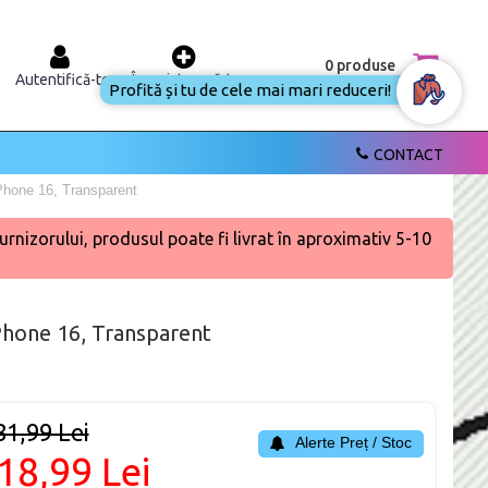
0 produse
Autentifică-te
Înregistrează-te
Profită și tu
de cele mai
mari
reduceri!
CONTACT
Phone 16, Transparent
urnizorului, produsul poate fi livrat în aproximativ 5-10
Phone 16, Transparent
81,99 Lei
Alerte Preț / Stoc
18,99 Lei