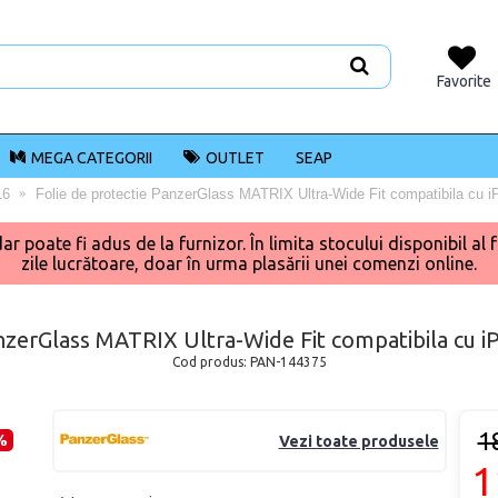
Favorite
MEGA CATEGORII
OUTLET
SEAP
16
Folie de protectie PanzerGlass MATRIX Ultra-Wide Fit compatibila cu i
poate fi adus de la furnizor. În limita stocului disponibil al f
zile lucrătoare, doar în urma plasării unei comenzi online.
anzerGlass MATRIX Ultra-Wide Fit compatibila cu i
Cod produs:
PAN-144375
1
%
Vezi toate produsele
1