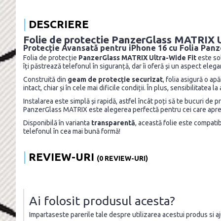
DESCRIERE
Folie de protectie PanzerGlass MATRIX U
Protecție Avansată pentru iPhone 16 cu Folia Pa
Folia de protecție
PanzerGlass MATRIX Ultra-Wide Fit
este sol
îți păstrează telefonul în siguranță, dar îi oferă și un aspect elega
Construită din
geam de protecție securizat
, folia asigură o a
intact, chiar și în cele mai dificile condiții. În plus, sensibilitat
Instalarea este simplă și rapidă, astfel încât poți să te bucuri de 
PanzerGlass MATRIX este alegerea perfectă pentru cei care apreciaz
Disponibilă în varianta
transparentă
, această folie este compati
telefonul în cea mai bună formă!
REVIEW-URI
(0 REVIEW-URI)
Ai folosit produsul acesta?
Impartaseste parerile tale despre utilizarea acestui produs si ajut