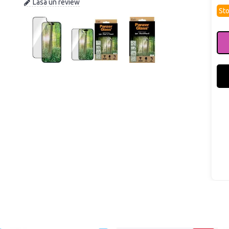
Lasa un review
Sto