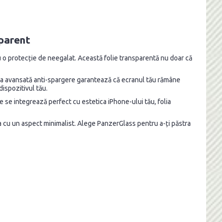
sparent
cu o protecție de neegalat. Această folie transparentă nu doar că
gia sa avansată anti-spargere garantează că ecranul tău rămâne
dispozitivul tău.
are se integrează perfect cu estetica iPhone-ului tău, folia
ia cu un aspect minimalist. Alege PanzerGlass pentru a-ți păstra