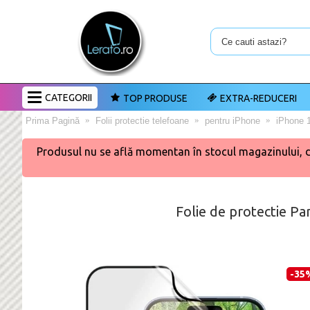
CATEGORII
TOP PRODUSE
EXTRA-REDUCERI
Prima Pagină
Folii protectie telefoane
pentru iPhone
iPhone 
Produsul nu se află momentan în stocul magazinului, dar 
Folie de protectie P
-35