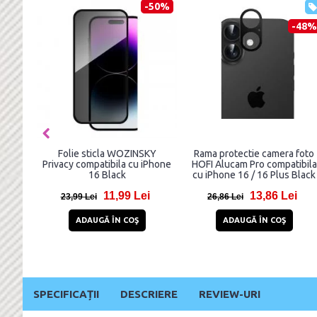
-50%
-48%
e sticla WOZINSKY
Rama protectie camera foto
Set 2 folii st
compatibila cu iPhone
HOFI Alucam Pro compatibila
Spigen Optik
16 Black
cu iPhone 16 / 16 Plus Black
iPhone 16 /
11,99 Lei
13,86 Lei
 Lei
26,86 Lei
100,83 Lei
DAUGĂ ÎN COŞ
ADAUGĂ ÎN COŞ
ADAUG
SPECIFICAȚII
DESCRIERE
REVIEW-URI