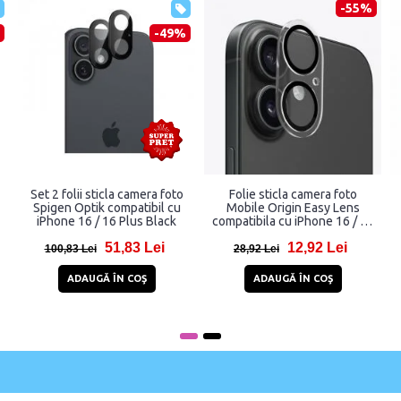
-55%
-49%
icla camera foto
Folie sticla camera foto
Set 2 protectii sti
 compatibil cu
Mobile Origin Easy Lens
foto Mobile Origi
 16 Plus Black
compatibila cu iPhone 16 / 16
Lens Guards comp
Plus Clear
iPhone 16 / 16 P
51,83 Lei
12,92 Lei
70,
28,92 Lei
127,85 Lei
Ă ÎN COŞ
ADAUGĂ ÎN COŞ
ADAUGĂ ÎN 