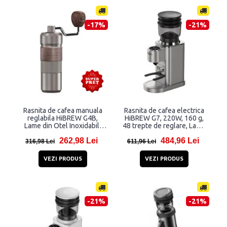
-17%
-21%
Rasnita de cafea manuala
Rasnita de cafea electrica
reglabila HiBREW G4B,
HiBREW G7, 220W, 160 g,
Lame din Otel Inoxidabil,
48 trepte de reglare, Lame
Negru
din Otel Inoxidabil, Negru
262,98 Lei
484,96 Lei
316,98 Lei
611,96 Lei
VEZI PRODUS
VEZI PRODUS
-21%
-21%