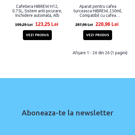
Cafetiera HiBREW H12,
Aparat pentru cafea
0.75L, Sistem anti picurare,
turceasca HiBREW, 250ml,
Inchidere automata, Alb
Compatibil cu cafea
macinata, Negru/Gri
123,25 Lei
228,96 Lei
199,25 Lei
287,96 Lei
VEZI PRODUS
VEZI PRODUS
Afişare 1 - 26 din 26 (1 pagini)
Aboneaza-te la newsletter