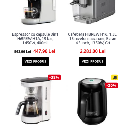
Espressor cu capsule 3in1
Cafetiera HiBREW H16, 1.5L,
HiBREW H1A, 19 bar,
15 niveluri macinare, Ecran
1450W, 400ml,
4.3 inch, 1350W, Gri
Thermoblock, Compatibil cu
447,96 Lei
2.281,00 Lei
capsule Nespresso, Dolce
563,96 Lei
Gusto si cafea macinata, Alb
VEZI PRODUS
VEZI PRODUS
-38%
-20%