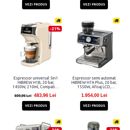
cafea macinata, Negru
cafea macinata, Alb
VEZI PRODUS
VEZI PRODUS
-21%
Espressor universal 5in1
Espressor semi automat
HiBREW H1B, 20 bar,
HiBREW H7A Plus, 20 bar,
1450W, 210ml, Compatibil
1550W, Afisaj LCD,
cu capsule Nespresso,
Rezervor 2.8L, Negru
483,96 Lei
1.954,00 Lei
Dolce Gusto, KCup, plicurile
609,96 Lei
ESE si cafea macinata, Alb
VEZI PRODUS
VEZI PRODUS
-21%
-21%