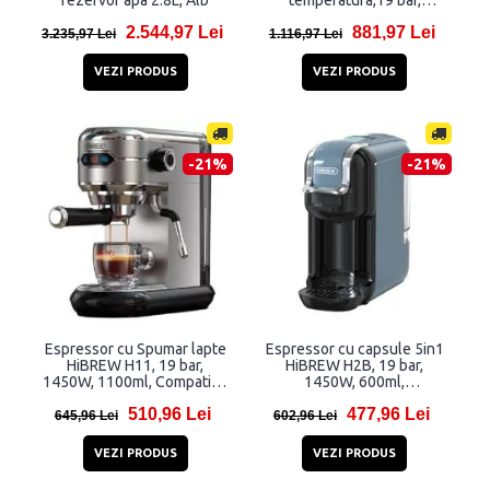
rezervor apa 2.8L, Alb
temperatura,19 bar,
Capacitate rezervor apa
2.544,97 Lei
881,97 Lei
1.8l, Capacitate rezervor
3.235,97 Lei
1.116,97 Lei
cafea 250g, Negru
VEZI PRODUS
VEZI PRODUS
-21%
-21%
Espressor cu Spumar lapte
Espressor cu capsule 5in1
HiBREW H11, 19 bar,
HiBREW H2B, 19 bar,
1450W, 1100ml, Compatibil
1450W, 600ml,
cu cafea macinata si pastile
Monintorizare temperatura,
510,96 Lei
477,96 Lei
Pad ESE, Negru/Gri
Compatibil cu capsule
645,96 Lei
602,96 Lei
Nespresso, Dolce Gusto,
Kcup si cafea macinata, Gri
VEZI PRODUS
VEZI PRODUS