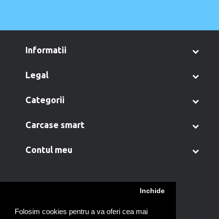
informatii
legal
categorii
carcase smart
contul meu
Inchide
A
B
C
D
E
F
G
H
I
J
K
L
M
N
O
P
Q
R
S
T
U
V
W
X
Y
Z
Folosim cookies pentru a va oferi cea mai