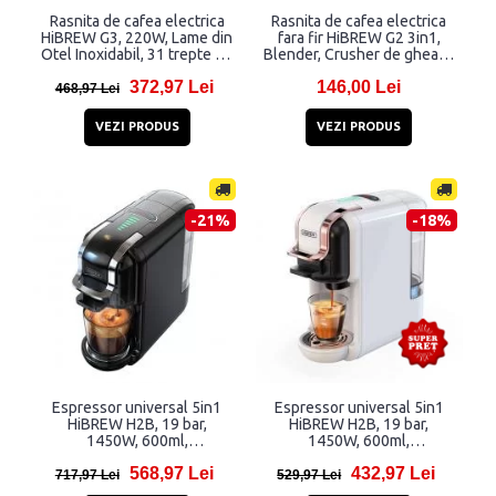
Rasnita de cafea electrica
Rasnita de cafea electrica
HiBREW G3, 220W, Lame din
fara fir HiBREW G2 3in1,
Otel Inoxidabil, 31 trepte de
Blender, Crusher de gheata,
reglare, Negru
2000mAh, 70~245W, 200g,
372,97 Lei
146,00 Lei
Lame din Otel Inoxidabil,
468,97 Lei
Negru
VEZI PRODUS
VEZI PRODUS
-21%
-18%
Espressor universal 5in1
Espressor universal 5in1
HiBREW H2B, 19 bar,
HiBREW H2B, 19 bar,
1450W, 600ml,
1450W, 600ml,
Thermoblock, Compatibil cu
Thermoblock, Compatibil cu
568,97 Lei
432,97 Lei
capsule Nespresso, Dolce
capsule Nespresso, Dolce
717,97 Lei
529,97 Lei
Gusto, KCup, plicurile ESE si
Gusto, KCup, plicurile ESE si