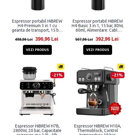
Espressor portabil HiBREW
Espressor portabil HiBREW
H4-Premium 3 in 1 cu
H4-Basic 3 in 1, 15 bar, 80W,
geanta de transport, 15 bar,
60ml, Alimentare: Cablu
80W, 60ml, Alimentare:
USB, Incarcator auto,
396,96 Lei
392,96 Lei
Cablu USB, Incarcator auto
Compatibil cu capsule
498,96 Lei
507,96 Lei
si retea, Compatibil cu
Nespresso, Dolce Gusto si
capsule Nespresso, Dolce
cafea macinata, Negru
VEZI PRODUS
VEZI PRODUS
Gusto si cafea macinata,
Negru
-21%
-21%
Espressor HiBREW H7B,
Espressor HiBREW H10A,
2800W, 20 bar, Capacitate
Thermoblock, Control