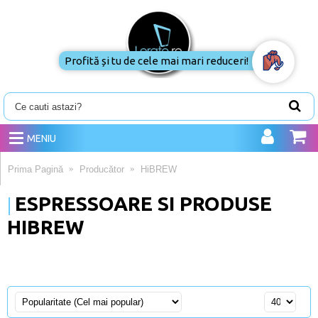
Profită și tu de cele mai mari reduceri!
MENIU
Prima Pagină
Producător
HiBREW
ESPRESSOARE SI PRODUSE
HIBREW