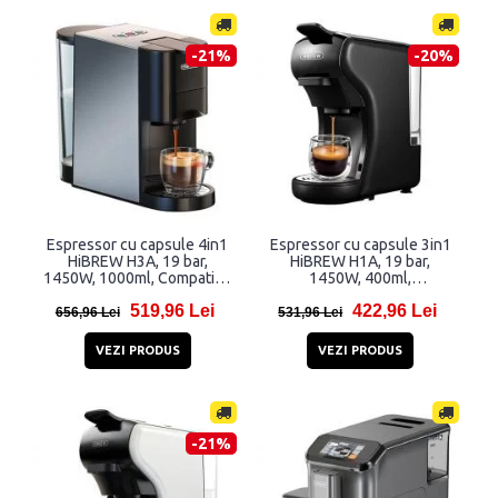
-21%
-20%
Espressor cu capsule 4in1
Espressor cu capsule 3in1
HiBREW H3A, 19 bar,
HiBREW H1A, 19 bar,
1450W, 1000ml, Compatibil
1450W, 400ml,
cu capsule Nespresso,
Thermoblock, Compatibil cu
519,96 Lei
422,96 Lei
Dolce Gusto si cafea
capsule Nespresso, Dolce
656,96 Lei
531,96 Lei
macinata, Negru/Gri
Gusto si cafea macinata,
Negru
VEZI PRODUS
VEZI PRODUS
-21%