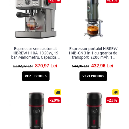
Espressor semi automat
Espressor portabil HiBREW
HiBREW H10A, 1350W, 19
H4B-GN 3 in 1 cu geanta de
bar, Manometru, Capacitate
transport, 2200 mAh, 15
rezervor apa 1.8L, Argintiu
bar, 80W, 60ml, Incarcare
870,97 Lei
432,96 Lei
USB, Compatibil cu capsule
1.102,97 Lei
544,96 Lei
Nespresso, Dolce Gusto si
cafea macinata, Verde
VEZI PRODUS
VEZI PRODUS
-20%
-23%