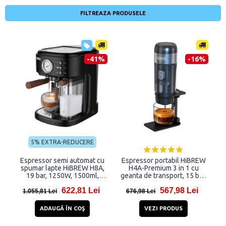
FILTREAZA PRODUSELE
-41%
-16%
5% EXTRA-REDUCERE
Espressor semi automat cu
Espressor portabil HiBREW
spumar lapte HiBREW H8A,
H4A-Premium 3 in 1 cu
19 bar, 1250W, 1500ml,
geanta de transport, 15 bar,
Compatibil cu cafea
80W, 60ml, Alimentare:
622,81 Lei
567,98 Lei
macinata, Negru
Cablu USB, Incarcator auto
1.055,81 Lei
676,98 Lei
si retea, Compatibil cu
capsule Nespresso, Dolce
ADAUGĂ ÎN COŞ
VEZI PRODUS
Gusto si cafea macinata,
Negru