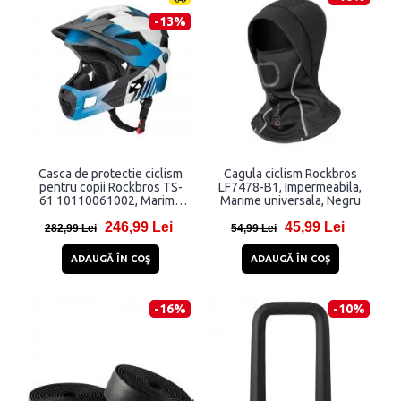
-13%
Casca de protectie ciclism
Cagula ciclism Rockbros
pentru copii Rockbros TS-
LF7478-B1, Impermeabila,
61 10110061002, Marime
Marime universala, Negru
M, 54-57cm, Albastru
246,99 Lei
45,99 Lei
282,99 Lei
54,99 Lei
ADAUGĂ ÎN COŞ
ADAUGĂ ÎN COŞ
-16%
-10%