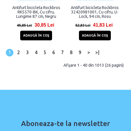
Antifurt bicicleta Rockbros
Antifurt bicicleta Rockbros
RKS570-BK, Cu cifru,
32420981001, Cu cifru, U-
Lungime 87 cm, Negru
Lock, 94 cm, Rosu
30,85 Lei
41,83 Lei
45,85 Lei
62,83 Lei
ADAUGĂ ÎN COŞ
ADAUGĂ ÎN COŞ
1
2
3
4
5
6
7
8
9
>
>|
Afişare 1 - 40 din 1013 (26 pagini)
Aboneaza-te la newsletter