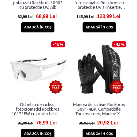
polarizati Rockbros 10002
fotocromatici Rockbros cu
cu protectie UV, Alb
protectie UV si insertie
corectiva,
68,99 Lei
123,99 Lei
Transparent/Negru
82,99 Lei
145,99 Lei
ADAUGĂ ÎN COŞ
ADAUGĂ ÎN COŞ
-16%
-43%
Ochelari de ciclism
Manusi de ciclism Rockbros
fotocromatici Rockbros
S091-4BK, Compatibile
10172FW cu protectie UV si
Touchscreen, Marime XL,
insertie corectiva,
Negru
76,99 Lei
20,92 Lei
Transparet/Alb
91,99 Lei
36,92 Lei
ADAUGĂ ÎN COŞ
ADAUGĂ ÎN COŞ