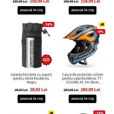
158,99 Lei
158,99 Lei
186,99 Lei
186,99 Lei
ADAUGĂ ÎN COŞ
ADAUGĂ ÎN COŞ
-38%
-8%
Geanta bicicleta cu suport
Casca de protectie ciclism
pentru sticle Rockbros,
pentru copii Rockbros TT-
Negru
32SOBL-M, 54-58cm,
Multicolor
28,92 Lei
260,99 Lei
46,92 Lei
283,99 Lei
ADAUGĂ ÎN COŞ
ADAUGĂ ÎN COŞ
-16%