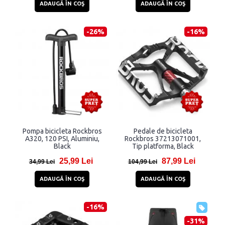
ADAUGĂ ÎN COŞ
ADAUGĂ ÎN COŞ
-26%
-16%
Pompa bicicleta Rockbros
Pedale de bicicleta
A320, 120 PSI, Aluminiu,
Rockbros 37213071001,
Black
Tip platforma, Black
25,99 Lei
87,99 Lei
34,99 Lei
104,99 Lei
ADAUGĂ ÎN COŞ
ADAUGĂ ÎN COŞ
-16%
-31%