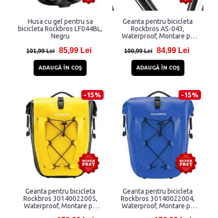
Husa cu gel pentru sa
Geanta pentru bicicleta
bicicleta Rockbros LF044BL,
Rockbros AS-043,
Negru
Waterproof, Montare pe
cadru, 3L, Negru
85,99 Lei
84,99 Lei
101,99 Lei
100,99 Lei
ADAUGĂ ÎN COŞ
ADAUGĂ ÎN COŞ
-15%
-15%
Geanta pentru bicicleta
Geanta pentru bicicleta
Rockbros 30140022005,
Rockbros 30140022004,
Waterproof, Montare pe
Waterproof, Montare pe
portbagaj, 25-32L, Galben
portbagaj, 25-32L, Albastru