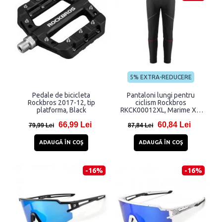
5% EXTRA-REDUCERE
Pedale de bicicleta
Pantaloni lungi pentru
Rockbros 2017-12, tip
ciclism Rockbros
platforma, Black
RKCK00012XL, Marime XL,
Negru/Rosu
66,99 Lei
60,84 Lei
79,99 Lei
87,84 Lei
ADAUGĂ ÎN COŞ
ADAUGĂ ÎN COŞ
-16%
-16%