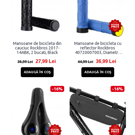
Mansoane de bicicleta din
Mansoane de bicicleta cu
cauciuc Rockbros 2017-
reflector Rockbros
14ABK, 2 bucati, Black
40720007003, Diametru
interior 22mm, Albastru
27,99 Lei
36,99 Lei
36,99 Lei
44,99 Lei
ADAUGĂ ÎN COŞ
ADAUGĂ ÎN COŞ
-16%
-16%