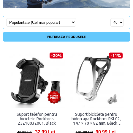
FILTREAZA PRODUSELE
-20%
-11%
Suport telefon pentru
Suport bicicleta pentru
biciclete Rockbros
bidon apa Rockbros RKL02,
25210032001, Black
147 × 70 × 82 mm, Black /
Silver
32,99 Lei
90,99 Lei
40,99 Lei
101,99 Lei