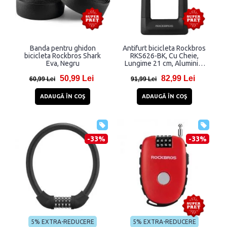
Banda pentru ghidon
Antifurt bicicleta Rockbros
bicicleta Rockbros Shark
RKS626-BK, Cu Cheie,
Eva, Negru
Lungime 21 cm, Aluminiu,
Zinc, Silicon, Black
50,99 Lei
82,99 Lei
60,99 Lei
91,99 Lei
ADAUGĂ ÎN COŞ
ADAUGĂ ÎN COŞ
-33%
-33%
5% EXTRA-REDUCERE
5% EXTRA-REDUCERE