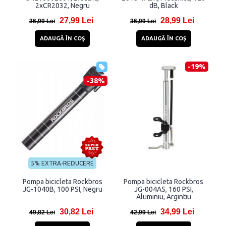
2xCR2032, Negru
dB, Black
27,99 Lei
28,99 Lei
36,99 Lei
36,99 Lei
ADAUGĂ ÎN COŞ
ADAUGĂ ÎN COŞ
-19%
-38%
5% EXTRA-REDUCERE
Pompa bicicleta Rockbros
Pompa bicicleta Rockbros
JG-1040B, 100 PSI, Negru
JG-004AS, 160 PSI,
Aluminiu, Argintiu
30,82 Lei
34,99 Lei
49,82 Lei
42,99 Lei