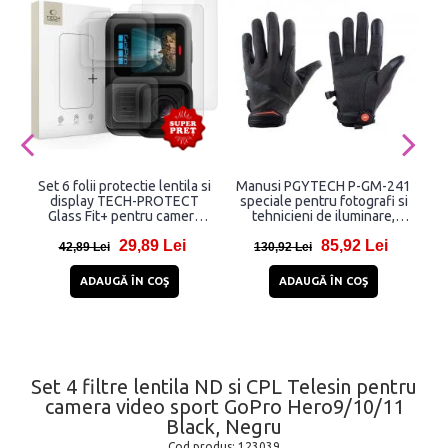
Set 6 folii protectie lentila si
Manusi PGYTECH P-GM-241
display TECH-PROTECT
speciale pentru fotografi si
Glass Fit+ pentru camera
tehnicieni de iluminare,
video sport GoPro Hero 13
Rezistenta la temperaturi
29,89 Lei
85,92 Lei
Clear
ridicate, Marime M, Negru
42,89 Lei
130,92 Lei
ADAUGĂ ÎN COŞ
ADAUGĂ ÎN COŞ
Set 4 filtre lentila ND si CPL Telesin pentru
camera video sport GoPro Hero9/10/11
Black, Negru
Cod produs:
123039