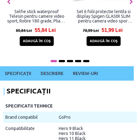
Selfie stick waterproof
Set 6 folii protectie lentila si
Telesin pentru camere video
display Spigen GLAStR SLIM
sport, Rotire 180 grade, Pliabil,
pentru camera video sport
60cm, Negru
GoPro Hero9/10/11/12 Black,
55,84 Lei
51,99 Lei
Transparent
80,84 Lei
78,99 Lei
ADAUGĂ ÎN COŞ
ADAUGĂ ÎN COŞ
SPECIFICAȚII
DESCRIERE
REVIEW-URI
SPECIFICAȚII
SPECIFICATII TEHNICE
Brand compatibil
GoPro
Compatibilitate
Hero 9 Black
Hero 10 Black
Hero 11 Black