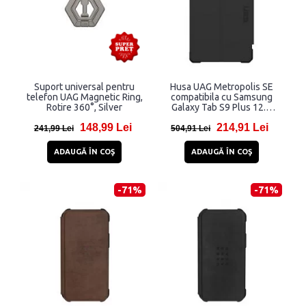
Suport universal pentru
Husa UAG Metropolis SE
telefon UAG Magnetic Ring,
compatibila cu Samsung
Rotire 360°, Silver
Galaxy Tab S9 Plus 12.4
inch Black
148,99 Lei
214,91 Lei
241,99 Lei
504,91 Lei
ADAUGĂ ÎN COŞ
ADAUGĂ ÎN COŞ
-71%
-71%