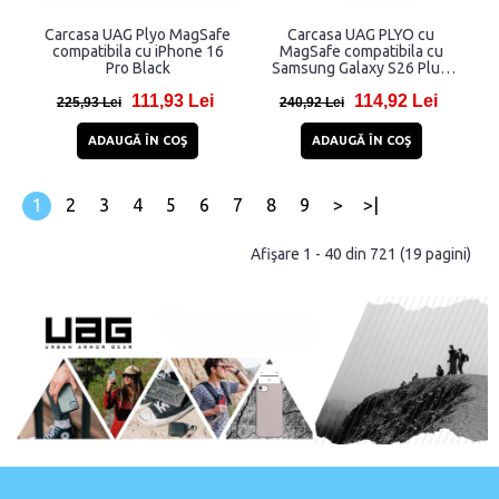
Carcasa UAG Plyo MagSafe
Carcasa UAG PLYO cu
compatibila cu iPhone 16
MagSafe compatibila cu
Pro Black
Samsung Galaxy S26 Plus,
Ice / Silver
111,93 Lei
114,92 Lei
225,93 Lei
240,92 Lei
ADAUGĂ ÎN COŞ
ADAUGĂ ÎN COŞ
1
2
3
4
5
6
7
8
9
>
>|
Afişare 1 - 40 din 721 (19 pagini)