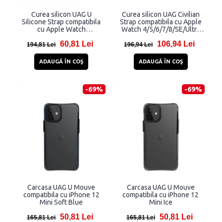
Curea silicon UAG U
Curea silicon UAG Civilian
Silicone Strap compatibila
Strap compatibila cu Apple
cu Apple Watch
Watch 4/5/6/7/8/SE/Ultra
(41/40/38mm) Grey
42/44/45/49mm Black
60,81 Lei
106,94 Lei
194,81 Lei
196,94 Lei
ADAUGĂ ÎN COŞ
ADAUGĂ ÎN COŞ
-69%
-69%
Carcasa UAG U Mouve
Carcasa UAG U Mouve
compatibila cu iPhone 12
compatibila cu iPhone 12
Mini Soft Blue
Mini Ice
50,81 Lei
50,81 Lei
165,81 Lei
165,81 Lei