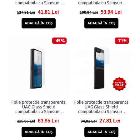
compatibila cu Samsung
compatibila cu Samsung
Galaxy Z Flip 5
Galaxy S24
41,81 Lei
53,94 Lei
137,81 Lei
100,94 Lei
ADAUGĂ ÎN COŞ
ADAUGĂ ÎN COŞ
-45%
-71%
Folie protectie transparenta
Folie protectie transparenta
UAG Glass Shield
UAG Glass Shield
compatibila cu Samsung
compatibila cu Samsung
Galaxy Z Fold 5
Galaxy Z Flip 5
63,95 Lei
27,81 Lei
115,95 Lei
94,81 Lei
ADAUGĂ ÎN COŞ
ADAUGĂ ÎN COŞ