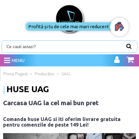
Profită și tu de cele mai mari reduceri!
MENIU
Prima Pagină
Producător
UAG
HUSE UAG
Carcasa UAG la cel mai bun pret
Comanda huse UAG si iti oferim livrare gratuita
pentru comenzile de peste 149 Lei!