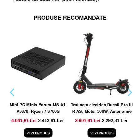
PRODUSE RECOMANDATE
Mini PC Minis Forum MS-A1-
Trotineta electrica Ducati Pro-III
Po
A5870, Ryzen 7 8700G
R AS, Motor 500W, Autonomie
Cr
Barebone, Negru
40 Km, Viteza maxima 25 Km/h,
4.041,81 Lei
2.413,81 Lei
3.901,81 Lei
2.292,81 Lei
Negru
VEZI PRODUS
VEZI PRODUS