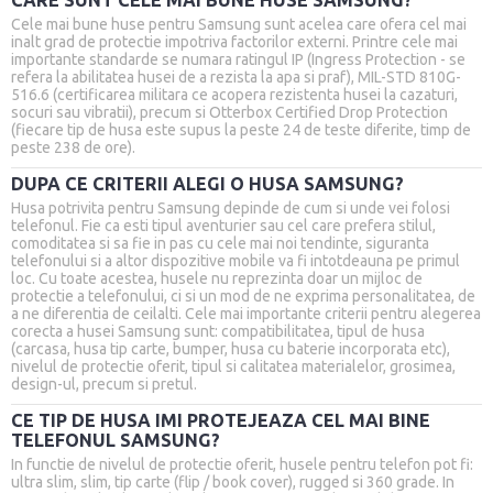
CARE SUNT CELE MAI BUNE HUSE SAMSUNG?
Cele mai bune huse pentru Samsung sunt acelea care ofera cel mai
inalt grad de protectie impotriva factorilor externi. Printre cele mai
importante standarde se numara ratingul IP (Ingress Protection - se
refera la abilitatea husei de a rezista la apa si praf), MIL-STD 810G-
516.6 (certificarea militara ce acopera rezistenta husei la cazaturi,
socuri sau vibratii), precum si Otterbox Certified Drop Protection
(fiecare tip de husa este supus la peste 24 de teste diferite, timp de
peste 238 de ore).
DUPA CE CRITERII ALEGI O HUSA SAMSUNG?
Husa potrivita pentru Samsung depinde de cum si unde vei folosi
telefonul. Fie ca esti tipul aventurier sau cel care prefera stilul,
comoditatea si sa fie in pas cu cele mai noi tendinte, siguranta
telefonului si a altor dispozitive mobile va fi intotdeauna pe primul
loc. Cu toate acestea, husele nu reprezinta doar un mijloc de
protectie a telefonului, ci si un mod de ne exprima personalitatea, de
a ne diferentia de ceilalti. Cele mai importante criterii pentru alegerea
corecta a husei Samsung sunt: compatibilitatea, tipul de husa
(carcasa, husa tip carte, bumper, husa cu baterie incorporata etc),
nivelul de protectie oferit, tipul si calitatea materialelor, grosimea,
design-ul, precum si pretul.
CE TIP DE HUSA IMI PROTEJEAZA CEL MAI BINE
TELEFONUL SAMSUNG?
In functie de nivelul de protectie oferit, husele pentru telefon pot fi:
ultra slim, slim, tip carte (flip / book cover), rugged si 360 grade. In