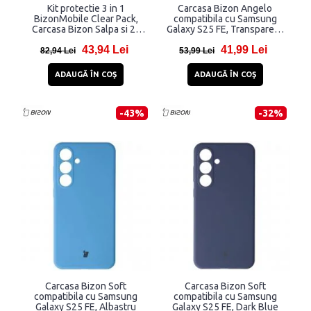
Kit protectie 3 in 1
Carcasa Bizon Angelo
BizonMobile Clear Pack,
compatibila cu Samsung
Carcasa Bizon Salpa si 2x
Galaxy S25 FE, Transparent
Folie protectie Bizon Glass
/ Roz
43,94 Lei
41,99 Lei
Clear 2, compatibil cu
82,94 Lei
53,99 Lei
Samsung Galaxy S25 FE,
Transparent
ADAUGĂ ÎN COŞ
ADAUGĂ ÎN COŞ
-43%
-32%
Carcasa Bizon Soft
Carcasa Bizon Soft
compatibila cu Samsung
compatibila cu Samsung
Galaxy S25 FE, Albastru
Galaxy S25 FE, Dark Blue