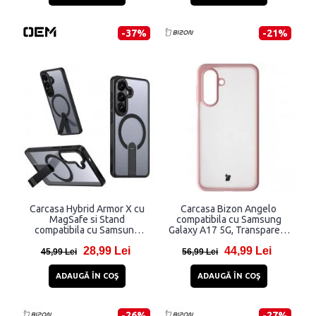
-37%
-21%
Carcasa Hybrid Armor X cu
Carcasa Bizon Angelo
MagSafe si Stand
compatibila cu Samsung
compatibila cu Samsung
Galaxy A17 5G, Transparent
Galaxy A37 5G / A36 5G,
/ Roz
28,99 Lei
44,99 Lei
Negru
45,99 Lei
56,99 Lei
ADAUGĂ ÎN COŞ
ADAUGĂ ÎN COŞ
-26%
-27%