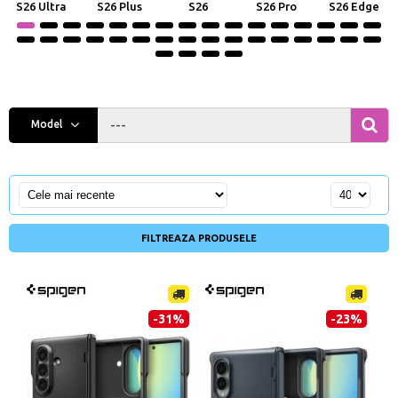
S26 Ultra
S26 Plus
S26
S26 Pro
S26 Edge
---
Model
FILTREAZA PRODUSELE
-31%
-23%