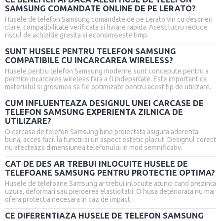
SAMSUNG COMANDATE ONLINE DE PE LERATO?
Husele de telefon Samsung comandate de pe Lerato vin cu descrieri
clare, compatibilitate verificata si livrare rapida. Acest lucru reduce
riscul de achizitie gresita si economiseste timp.
SUNT HUSELE PENTRU TELEFON SAMSUNG
COMPATIBILE CU INCARCAREA WIRELESS?
Husele pentru telefon Samsung moderne sunt concepute pentru a
permite incarcarea wireless fara a fi indepartate. Este important ca
materialul si grosimea sa fie optimizate pentru acest tip de utilizare.
CUM INFLUENTEAZA DESIGNUL UNEI CARCASE DE
TELEFON SAMSUNG EXPERIENTA ZILNICA DE
UTILIZARE?
O carcasa de telefon Samsung bine proiectata asigura aderenta
buna, acces facil la functii si un aspect estetic placut. Designul corect
nu afecteaza dimensiunea telefonului in mod semnificativ.
CAT DE DES AR TREBUI INLOCUITE HUSELE DE
TELEFOANE SAMSUNG PENTRU PROTECTIE OPTIMA?
Husele de telefoane Samsung ar trebui inlocuite atunci cand prezinta
uzura, deformari sau pierderea elasticitatii. O husa deteriorata nu mai
ofera protectia necesara in caz de impact.
CE DIFERENTIAZA HUSELE DE TELEFON SAMSUNG