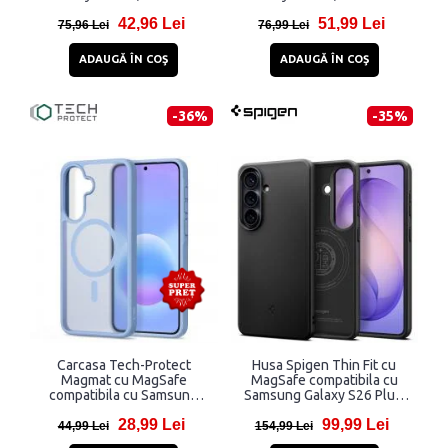
42,96 Lei
51,99 Lei
75,96 Lei
76,99 Lei
ADAUGĂ ÎN COŞ
ADAUGĂ ÎN COŞ
-36%
-35%
Carcasa Tech-Protect
Husa Spigen Thin Fit cu
Magmat cu MagSafe
MagSafe compatibila cu
compatibila cu Samsung
Samsung Galaxy S26 Plus,
Galaxy A57 5G, Albastru
Negru
28,99 Lei
99,99 Lei
44,99 Lei
154,99 Lei