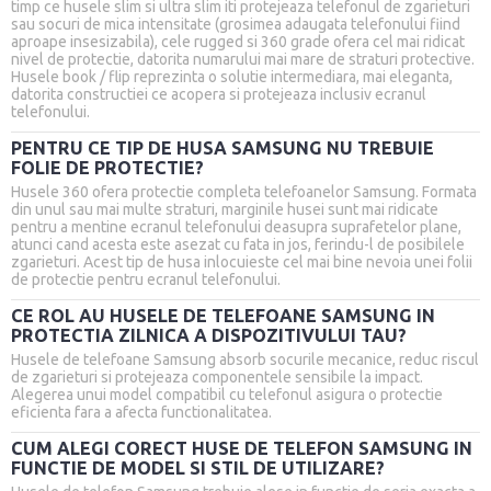
timp ce husele slim si ultra slim iti protejeaza telefonul de zgarieturi
sau socuri de mica intensitate (grosimea adaugata telefonului fiind
aproape insesizabila), cele rugged si 360 grade ofera cel mai ridicat
nivel de protectie, datorita numarului mai mare de straturi protective.
Husele book / flip reprezinta o solutie intermediara, mai eleganta,
datorita constructiei ce acopera si protejeaza inclusiv ecranul
telefonului.
PENTRU CE TIP DE HUSA SAMSUNG NU TREBUIE
FOLIE DE PROTECTIE?
Husele 360 ofera protectie completa telefoanelor Samsung. Formata
din unul sau mai multe straturi, marginile husei sunt mai ridicate
pentru a mentine ecranul telefonului deasupra suprafetelor plane,
atunci cand acesta este asezat cu fata in jos, ferindu-l de posibilele
zgarieturi. Acest tip de husa inlocuieste cel mai bine nevoia unei folii
de protectie pentru ecranul telefonului.
CE ROL AU HUSELE DE TELEFOANE SAMSUNG IN
PROTECTIA ZILNICA A DISPOZITIVULUI TAU?
Husele de telefoane Samsung absorb socurile mecanice, reduc riscul
de zgarieturi si protejeaza componentele sensibile la impact.
Alegerea unui model compatibil cu telefonul asigura o protectie
eficienta fara a afecta functionalitatea.
CUM ALEGI CORECT HUSE DE TELEFON SAMSUNG IN
FUNCTIE DE MODEL SI STIL DE UTILIZARE?