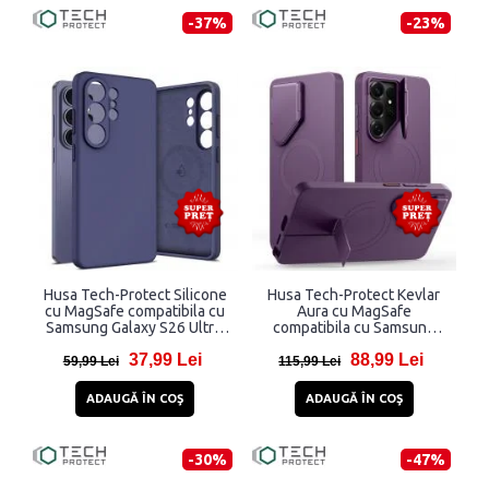
-37%
-23%
Husa Tech-Protect Silicone
Husa Tech-Protect Kevlar
cu MagSafe compatibila cu
Aura cu MagSafe
Samsung Galaxy S26 Ultra,
compatibila cu Samsung
Mov
Galaxy S26 Ultra, Mov
37,99 Lei
88,99 Lei
59,99 Lei
115,99 Lei
ADAUGĂ ÎN COŞ
ADAUGĂ ÎN COŞ
-30%
-47%