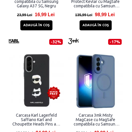
compatibila cu Samsung
Protect Kevlar cu MagSafe
Galaxy A37 5G, Negru
compatibila cu Samsung
Galaxy S26 Ultra, Negru
16,99 Lei
98,99 Lei
23,99 Lei
135,99 Lei
ADAUGĂ ÎN COŞ
ADAUGĂ ÎN COŞ
-32%
-17%
Carcasa Karl Lagerfeld
Carcasa 3mk Misty
Saffiano Karl and
MagCase cu MagSafe
Choupette Heads Pins and
compatibila cu Samsung
Logo compatibila cu
Galaxy A57, Albastru