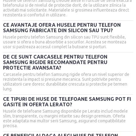
Husele de telefon Samsung trebuie alese in functie de seria exacta a
telefonului si de nivelul de protectie dorit, de la utilizare zilnica la
activitati mai solicitante. Materialele si grosimea influenteaza direct
rezistenta si confortul in utilizare.
CE AVANTAJE OFERA HUSELE PENTRU TELEFON
SAMSUNG FABRICATE DIN SILICON SAU TPU?
Husele pentru telefon Samsung din silicon sau TPU sunt flexibile,
usoare si ofera o buna absorbtie a socurilor. Acestea se monteaza
usor si pastreaza accesul complet la butoane si porturi.
DE CE SUNT CARCASELE PENTRU TELEFON
SAMSUNG RIGIDE RECOMANDATE PENTRU
PROTECTIE AVANSATA?
Carcasele pentru telefon Samsung rigide ofera un nivel superior de
rezistenta la impact si presiune mecanica. Sunt potrivite pentru
utilizatorii care doresc durabilitate crescuta si protectie pe termen
lung.
CE TIPURI DE HUSE DE TELEFOANE SAMSUNG POT FI
GASITE IN OFERTA LERATO?
Husele de telefoane Samsung disponibile pe Lerato includ modele
slim, transparente, cu margini intarite sau design premium. Oferta
este adaptata mai multor serii Samsung, asigurand compatibilitate
precisa.
CE BENEFICII AI DACA ALEGI HUSE DE TELEFON