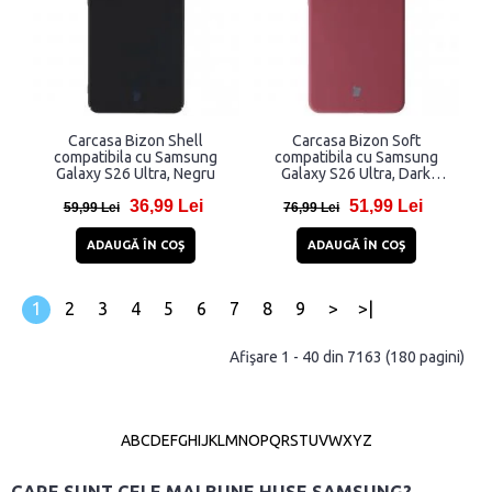
Carcasa Bizon Shell
Carcasa Bizon Soft
compatibila cu Samsung
compatibila cu Samsung
Galaxy S26 Ultra, Negru
Galaxy S26 Ultra, Dark
Purple
36,99 Lei
51,99 Lei
59,99 Lei
76,99 Lei
ADAUGĂ ÎN COŞ
ADAUGĂ ÎN COŞ
1
2
3
4
5
6
7
8
9
>
>|
Afişare 1 - 40 din 7163 (180 pagini)
A
B
C
D
E
F
G
H
I
J
K
L
M
N
O
P
Q
R
S
T
U
V
W
X
Y
Z