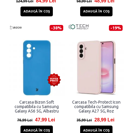
84,99 Lei
48,99 Lei
Samsung Galaxy A37 5G,
124,99 Lei
58,99 Lei
Negru
ADAUGĂ ÎN COŞ
ADAUGĂ ÎN COŞ
-38%
-19%
Carcasa Bizon Soft
Carcasa Tech-Protect Icon
compatibila cu Samsung
compatibila cu Samsung
Galaxy A56 5G, Albastru
Galaxy A27 5G, Roz
47,99 Lei
28,99 Lei
76,99 Lei
35,99 Lei
ADAUGĂ ÎN COŞ
ADAUGĂ ÎN COŞ