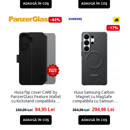
ADAUGĂ ÎN COŞ
ADAUGĂ ÎN COŞ
-44%
-17%
Husa flip cover CARE by
Husa Samsung Carbon
PanzerGlass Feature Wallet
Magnet cu MagSafe
cu Kickstand compatibila cu
compatibila cu Samsung
Samsung Galaxy A57 5G,
Galaxy S26 Ultra, Dark Grey
84,95 Lei
294,96 Lei
Negru
150,95 Lei
354,96 Lei
ADAUGĂ ÎN COŞ
ADAUGĂ ÎN COŞ