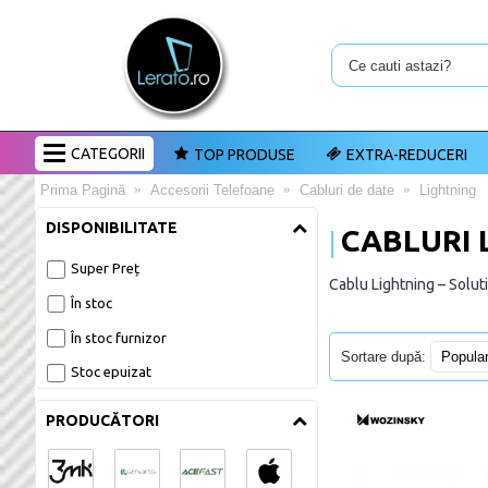
CATEGORII
TOP PRODUSE
EXTRA-REDUCERI
Prima Pagină
Accesorii Telefoane
Cabluri de date
Lightning
DISPONIBILITATE
CABLURI 
Super Preț
Cablu Lightning – Soluti
În stoc
În stoc furnizor
Sortare după:
Stoc epuizat
PRODUCĂTORI