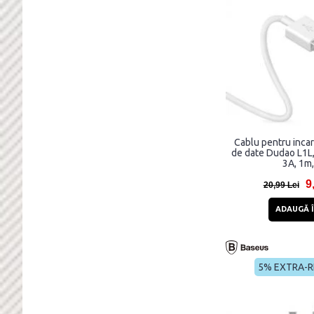
Cablu pentru incar
de date Dudao L1L,
3A, 1m,
9
20,99 Lei
ADAUGĂ Î
5% EXTRA-