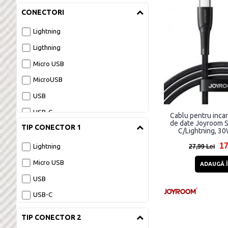
CONECTORI
Lightning
Ligthning
Micro USB
MicroUSB
USB
USB-C
Cablu pentru incar
de date Joyroom 
TIP CONECTOR 1
Wireless
C/Lightning, 30
17
Lightning
27,99 Lei
Micro USB
ADAUGĂ Î
USB
USB-C
TIP CONECTOR 2