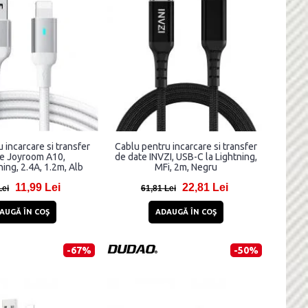
 incarcare si transfer
Cablu pentru incarcare si transfer
te Joyroom A10,
de date INVZI, USB-C la Lightning,
ing, 2.4A, 1.2m, Alb
MFi, 2m, Negru
11,99 Lei
22,81 Lei
Lei
61,81 Lei
AUGĂ ÎN COŞ
ADAUGĂ ÎN COŞ
-67%
-50%