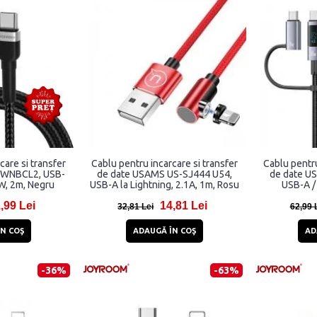
care si transfer
Cablu pentru incarcare si transfer
Cablu pentru
 WNBCL2, USB-
de date USAMS US-SJ444 U54,
de date U
W, 2m, Negru
USB-A la Lightning, 2.1A, 1m, Rosu
USB-A /
Lightnin
,99 Lei
14,81 Lei
480Mb
32,81 Lei
62,99 
N COŞ
ADAUGĂ ÎN COŞ
AD
-36%
-63%