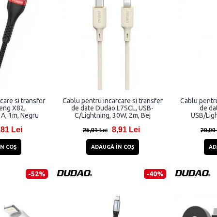
care si transfer
Cablu pentru incarcare si transfer
Cablu pentru
eng X82,
de date Dudao L7SCL, USB-
de da
3A, 1m, Negru
C/Lightning, 30W, 2m, Bej
USB/Ligh
,81 Lei
8,91 Lei
25,91 Lei
20,99
N COŞ
ADAUGĂ ÎN COŞ
AD
-52%
-40%