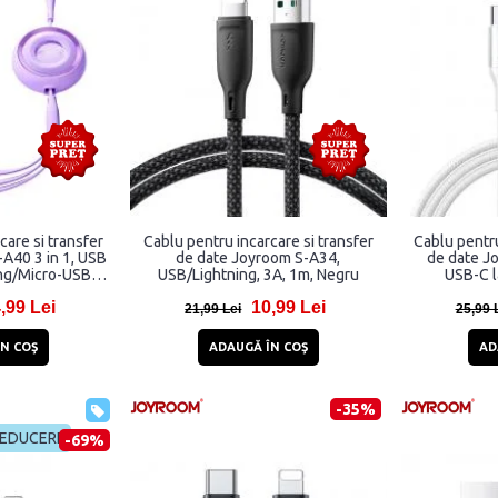
care si transfer
Cablu pentru incarcare si transfer
Cablu pentru
A40 3 in 1, USB
de date Joyroom S-A34,
de date J
ng/Micro-USB,
USB/Lightning, 3A, 1m, Negru
USB-C l
, Mov
480M
,99 Lei
10,99 Lei
21,99 Lei
25,99 
N COŞ
ADAUGĂ ÎN COŞ
AD
-35%
REDUCERE
-69%