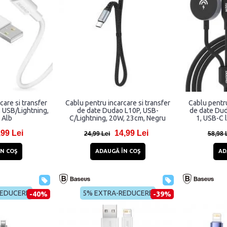
care si transfer
Cablu pentru incarcare si transfer
Cablu pentru
 USB/Lightning,
de date Dudao L10P, USB-
de date Dud
 Alb
C/Lightning, 20W, 23cm, Negru
1, USB-C 
Incarcator
,99 Lei
14,99 Lei
Watch int
24,99 Lei
58,98 
N COŞ
ADAUGĂ ÎN COŞ
AD
REDUCERE
5% EXTRA-REDUCERE
-40%
-39%