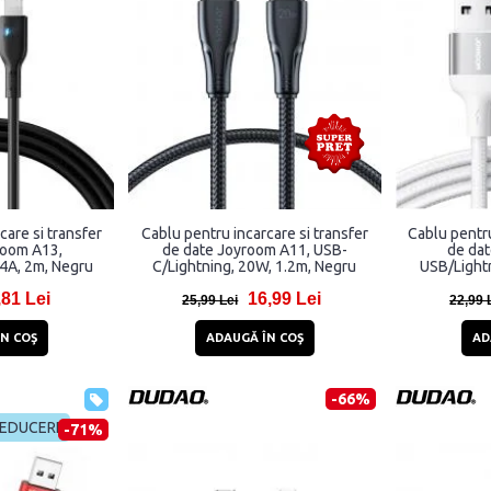
care si transfer
Cablu pentru incarcare si transfer
Cablu pentru
room A13,
de date Joyroom A11, USB-
de da
.4A, 2m, Negru
C/Lightning, 20W, 1.2m, Negru
USB/Lightn
,81 Lei
16,99 Lei
25,99 Lei
22,99 
N COŞ
ADAUGĂ ÎN COŞ
AD
-66%
REDUCERE
-71%