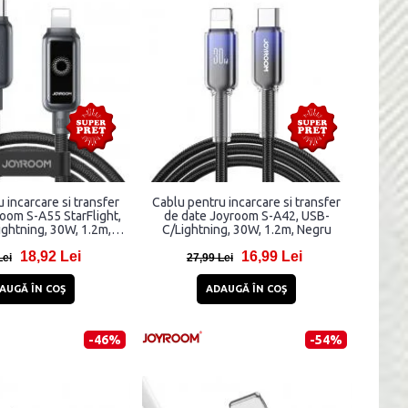
 incarcare si transfer
Cablu pentru incarcare si transfer
oom S-A55 StarFlight,
de date Joyroom S-A42, USB-
ightning, 30W, 1.2m,
C/Lightning, 30W, 1.2m, Negru
Negru
18,92 Lei
16,99 Lei
Lei
27,99 Lei
AUGĂ ÎN COŞ
ADAUGĂ ÎN COŞ
-46%
-54%