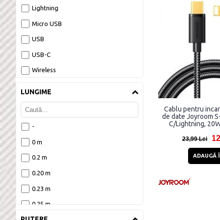
Lightning
Micro USB
USB
USB-C
Wireless
LUNGIME
Cablu pentru incar
de date Joyroom S
C/Lightning, 20W
-
12
23,99 Lei
0 m
ADAUGĂ Î
0.2 m
0.20 m
0.23 m
0.25 m
PUTERE
0.29 m