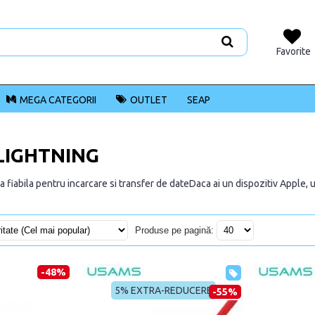
Favorite
MEGA CATEGORII
OUTLET
SEAP
LIGHTNING
a fiabila pentru incarcare si transfer de dateDaca ai un dispozitiv Apple, 
Produse pe pagină:
-48%
5% EXTRA-REDUCERE
-55%