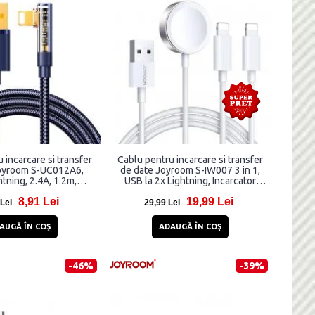
 incarcare si transfer
Cablu pentru incarcare si transfer
oyroom S-UC012A6,
de date Joyroom S-IW007 3 in 1,
tning, 2.4A, 1.2m,
USB la 2x Lightning, Incarcator
Albastru
wireless 3.5W Apple Watch
8,91 Lei
19,99 Lei
integrat, 1.2m, Alb
 Lei
29,99 Lei
AUGĂ ÎN COŞ
ADAUGĂ ÎN COŞ
-46%
-39%