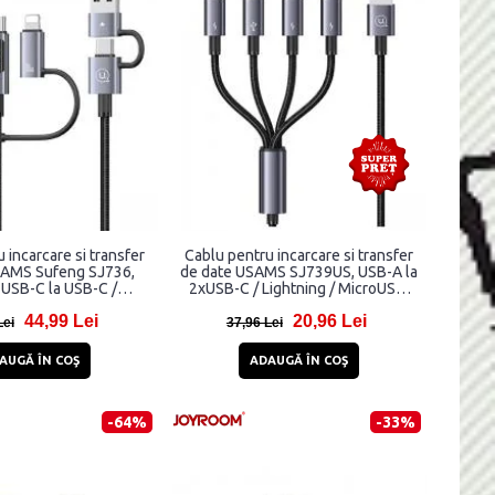
 incarcare si transfer
Cablu pentru incarcare si transfer
SAMS Sufeng SJ736,
de date USAMS SJ739US, USB-A la
 USB-C la USB-C /
2xUSB-C / Lightning / MicroUSB,
g / MicroUSB, 60W,
15W, 5A, 480Mbps, 1.2m, Negru
44,99 Lei
20,96 Lei
ps, 2m, Negru
Lei
37,96 Lei
AUGĂ ÎN COŞ
ADAUGĂ ÎN COŞ
-64%
-33%