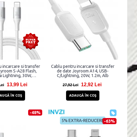
 incarcare si transfer
Cablu pentru incarcare si transfer
oyroom S-A28 Flash,
de date Joyroom A14, USB-
a Lightning, 30W,
C/Lightning, 20W, 1.2m, Alb
bps, 1m, Alb
13,99 Lei
12,92 Lei
Lei
27,92 Lei
AUGĂ ÎN COŞ
ADAUGĂ ÎN COŞ
-48%
5% EXTRA-REDUCERE
-63%