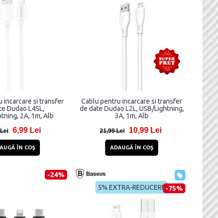
 incarcare si transfer
Cablu pentru incarcare si transfer
te Dudao L4SL,
de date Dudao L2L, USB/Lightning,
tning, 2A, 1m, Alb
3A, 1m, Alb
6,99 Lei
10,99 Lei
 Lei
21,99 Lei
AUGĂ ÎN COŞ
ADAUGĂ ÎN COŞ
-24%
5% EXTRA-REDUCERE
-75%