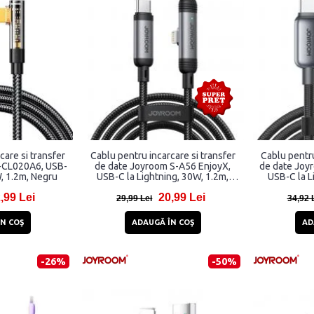
care si transfer
Cablu pentru incarcare si transfer
Cablu pentru
-CL020A6, USB-
de date Joyroom S-A56 EnjoyX,
de date Joyr
, 1.2m, Negru
USB-C la Lightning, 30W, 1.2m,
USB-C la L
Negru
,99 Lei
20,99 Lei
29,99 Lei
34,92 
N COŞ
ADAUGĂ ÎN COŞ
AD
-26%
-50%