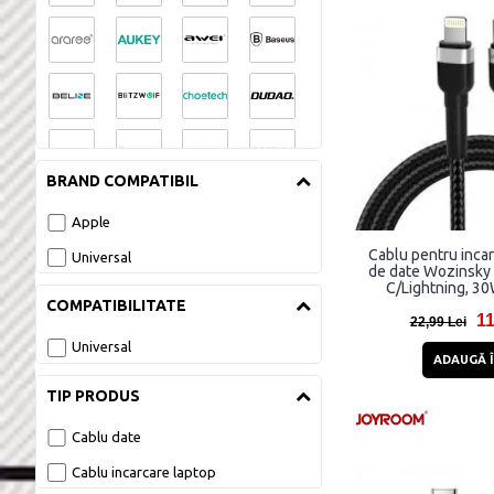
BRAND COMPATIBIL
Apple
Cablu pentru incar
Universal
de date Wozinsky
C/Lightning, 30
COMPATIBILITATE
11
22,99 Lei
Universal
ADAUGĂ Î
TIP PRODUS
Cablu date
Cablu incarcare laptop