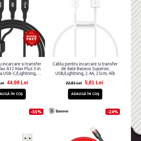
 incarcare si transfer
Cablu pentru incarcare si transfer
ao A12 Max Plus 3 in
de date Baseus Superior,
la USB-C/Lightning,
USB/Lightning, 2.4A, 25cm, Alb
 wireless 2.5W Apple
44,98 Lei
5,81 Lei
egrat, 1.2m, Negru
Lei
22,81 Lei
AUGĂ ÎN COŞ
ADAUGĂ ÎN COŞ
-55%
-24%