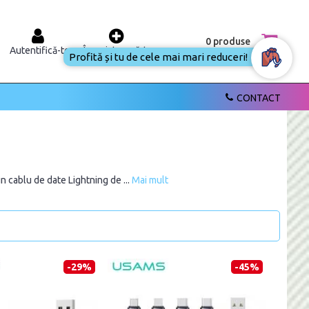
0 produse
Autentifică-te
Înregistrează-te
Profită și tu de cele mai mari reduceri!
CONTACT
un cablu de date Lightning de ...
Mai mult
-29%
-45%