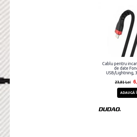
Cablu pentru incar
de date Fon
USB/Lightning, 
6
23,81 Lei
ADAUGĂ Î