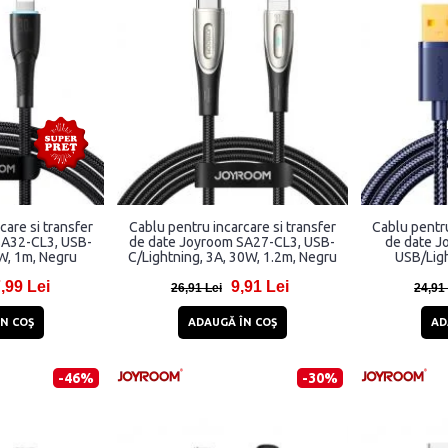
care si transfer
Cablu pentru incarcare si transfer
Cablu pentru
SA32-CL3, USB-
de date Joyroom SA27-CL3, USB-
de date J
W, 1m, Negru
C/Lightning, 3A, 30W, 1.2m, Negru
USB/Ligh
,99 Lei
9,91 Lei
26,91 Lei
24,91
N COŞ
ADAUGĂ ÎN COŞ
AD
-46%
-30%