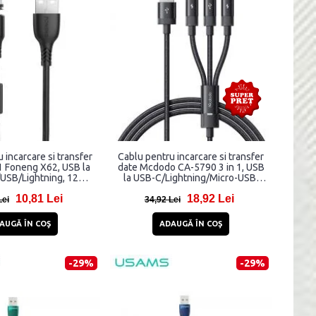
 incarcare si transfer
Cablu pentru incarcare si transfer
1 Foneng X62, USB la
date Mcdodo CA-5790 3 in 1, USB
USB/Lightning, 12W,
la USB-C/Lightning/Micro-USB,
, 1 m, Negru
3.5A, 1.2m, Negru
10,81 Lei
18,92 Lei
Lei
34,92 Lei
AUGĂ ÎN COŞ
ADAUGĂ ÎN COŞ
-29%
-29%