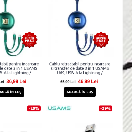
tabil pentru incarcare
Cablu retractabil pentru incarcare
 de date 3 in 1 USAMS
si transfer de date 3 in 1 USAMS
-A la Lightning /
U69, USB-A la Lightning /
SB-C, 3A, 1.2m, Verde
MicroUSB / USB-C, 3A, 1.2m,
36,99 Lei
46,99 Lei
Albastru
Lei
65,99 Lei
AUGĂ ÎN COŞ
ADAUGĂ ÎN COŞ
-29%
-29%