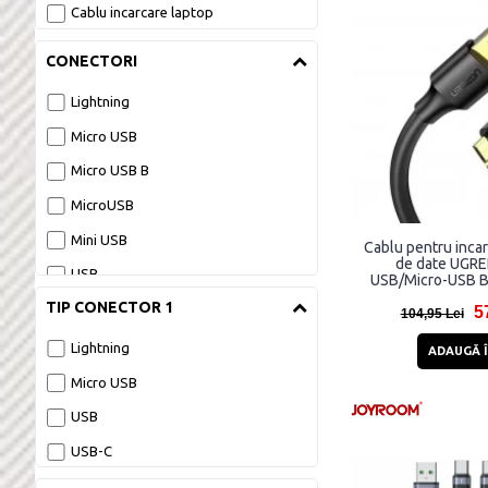
Cablu incarcare laptop
CONECTORI
Lightning
Micro USB
Micro USB B
MicroUSB
Mini USB
Cablu pentru incar
de date UGRE
USB
USB/Micro-USB B,
1m, Ne
TIP CONECTOR 1
USB-C
5
104,95 Lei
Lightning
ADAUGĂ Î
Micro USB
USB
USB-C