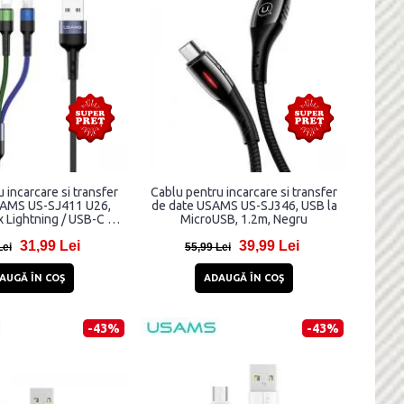
 incarcare si transfer
Cablu pentru incarcare si transfer
SAMS US-SJ411 U26,
de date USAMS US-SJ346, USB la
 Lightning / USB-C /
MicroUSB, 1.2m, Negru
, 2A, 0.35m, Negru
31,99 Lei
39,99 Lei
Lei
55,99 Lei
AUGĂ ÎN COŞ
ADAUGĂ ÎN COŞ
-43%
-43%