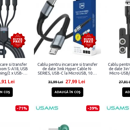
care si transfer
Cablu pentru incarcare si transfer
Cablu pentru
room S-A18, USB
de date 3mk Hyper Cable N-
de date 3in
ning/2 x USB-C,
SERIES, USB-C la MicroUSB, 10W,
Micro-USB/
, Negru
2A, 0.5m, Negru
5A
,91 Lei
27,99 Lei
31,99 Lei
27,81 
N COŞ
ADAUGĂ ÎN COŞ
AD
-71%
-39%