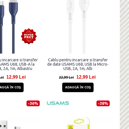
 incarcare si transfer
Cablu pentru incarcare si transfer
SAMS U68, USB-A la
de date USAMS U68, USB la Micro-
, 2A, 1m, Albastru
USB, 2A, 1m, Alb
12,99 Lei
12,99 Lei
Lei
22,99 Lei
AUGĂ ÎN COŞ
ADAUGĂ ÎN COŞ
-36%
-38%