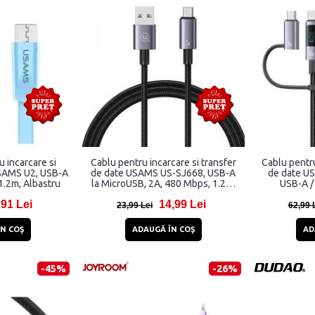
u incarcare si
Cablu pentru incarcare si transfer
Cablu pentru
USAMS U2, USB-A
de date USAMS US-SJ668, USB-A
de date U
1.2m, Albastru
la MicroUSB, 2A, 480 Mbps, 1.2m,
USB-A /
Negru
Lightnin
,91 Lei
14,99 Lei
480Mb
23,99 Lei
62,99 
N COŞ
ADAUGĂ ÎN COŞ
AD
-45%
-26%