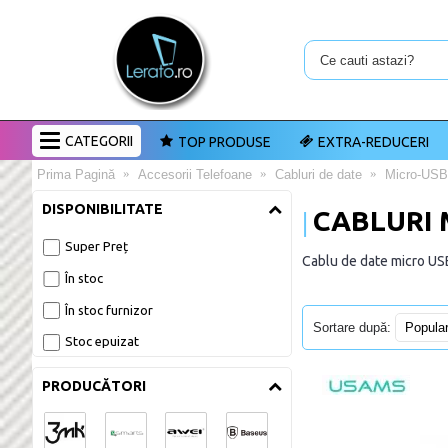
CATEGORII
TOP PRODUSE
EXTRA-REDUCERI
Prima Pagină
Accesorii Telefoane
Cabluri de date
Micro-USB
DISPONIBILITATE
CABLURI 
Super Preț
Cablu de date micro USB,
În stoc
În stoc furnizor
Sortare după:
Stoc epuizat
PRODUCĂTORI