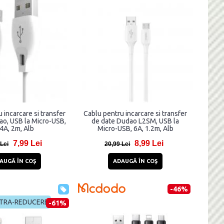
 incarcare si transfer
Cablu pentru incarcare si transfer
ao, USB la Micro-USB,
de date Dudao L2SM, USB la
4A, 2m, Alb
Micro-USB, 6A, 1.2m, Alb
7,99 Lei
8,99 Lei
 Lei
20,99 Lei
AUGĂ ÎN COŞ
ADAUGĂ ÎN COŞ
-46%
TRA-REDUCERE
-61%