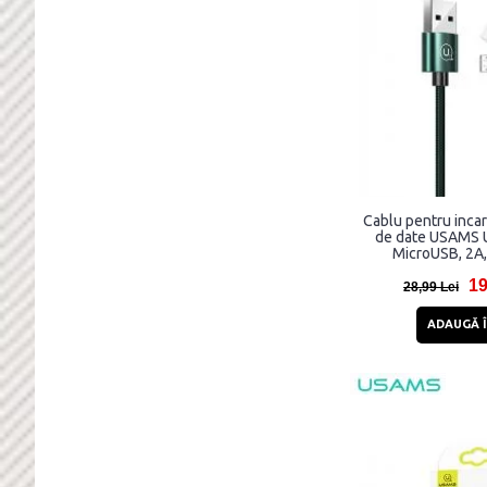
Cablu pentru incar
de date USAMS U
MicroUSB, 2A,
19
28,99 Lei
ADAUGĂ Î