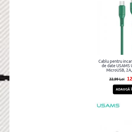
Cablu pentru incar
de date USAMS U
MicroUSB, 2A,
12
22,99 Lei
ADAUGĂ Î