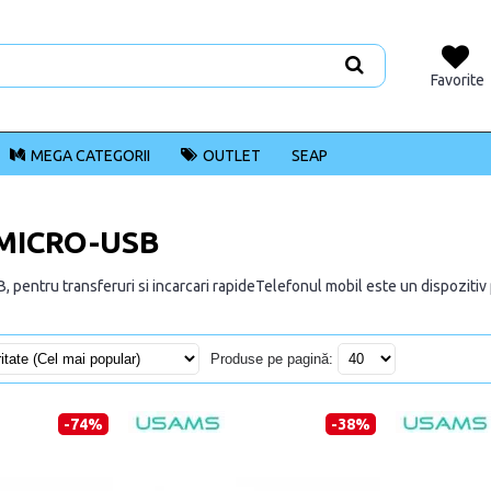
Favorite
MEGA CATEGORII
OUTLET
SEAP
MICRO-USB
 pentru transferuri si incarcari rapideTelefonul mobil este un dispozitiv pe 
Produse pe pagină:
-74%
-38%