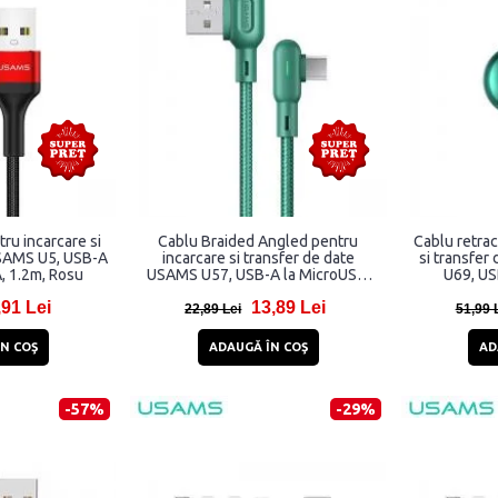
ru incarcare si
Cablu Braided Angled pentru
Cablu retrac
USAMS U5, USB-A
incarcare si transfer de date
si transfer
, 1.2m, Rosu
USAMS U57, USB-A la MicroUSB,
U69, USB
2A, 1.2m, Verde
MicroUSB / U
,91 Lei
13,89 Lei
22,89 Lei
51,99 
N COŞ
ADAUGĂ ÎN COŞ
AD
-57%
-29%