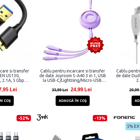
care si transfer
Cablu pentru incarcare si transfer
Cablu pentru
EN US130,
de date Joyroom S-A40 3 in 1, USB
de date Dud
 2.1A, 5 Gbps,
la USB-C/Lightning/Micro-USB,
2.
gru
3.5A, 1m, Mov
7,95 Lei
24,99 Lei
33,99 Lei
20,99
N COŞ
ADAUGĂ ÎN COŞ
AD
-52%
-13%
5% EX