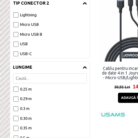
TIP CONECTOR 2
Lightning
Micro USB
Micro USB B
USB
USB-C
LUNGIME
Cablu pentru incar
de date 4 in 1 Joy
- Micro-USB/Light
3.5A, 1.2m
14
30,91 Lei
0.25 m
ADAUGĂ Î
0.29 m
0.3 m
0.30 m
0.35 m
0.5 m