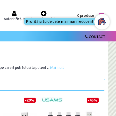
0 produse
Autentifică-te
Înregistrează-te
Profită și tu de cele mai mari reduceri!
CONTACT
care il poti folosi la potent ...
Mai mult
-29%
-45%