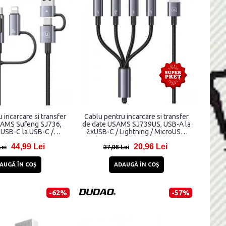
 incarcare si transfer
Cablu pentru incarcare si transfer
SAMS Sufeng SJ736,
de date USAMS SJ739US, USB-A la
 USB-C la USB-C /
2xUSB-C / Lightning / MicroUSB,
g / MicroUSB, 60W,
15W, 5A, 480Mbps, 1.2m, Negru
44,99 Lei
20,96 Lei
ps, 2m, Negru
Lei
37,96 Lei
AUGĂ ÎN COŞ
ADAUGĂ ÎN COŞ
-62%
-57%