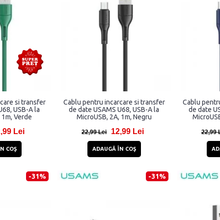
care si transfer
Cablu pentru incarcare si transfer
Cablu pentru
68, USB-A la
de date USAMS U68, USB-A la
de date U
 1m, Verde
MicroUSB, 2A, 1m, Negru
MicroUSB
,99 Lei
12,99 Lei
22,99 Lei
22,99 
N COŞ
ADAUGĂ ÎN COŞ
AD
-31%
-31%