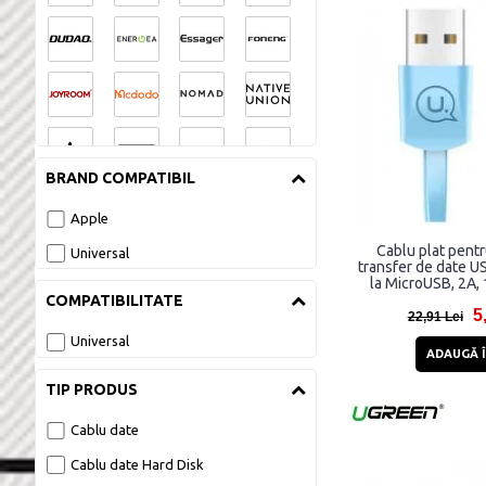
BRAND COMPATIBIL
Apple
Cablu plat pentr
Universal
transfer de date 
la MicroUSB, 2A, 
COMPATIBILITATE
5
22,91 Lei
Universal
ADAUGĂ Î
TIP PRODUS
Cablu date
Cablu date Hard Disk