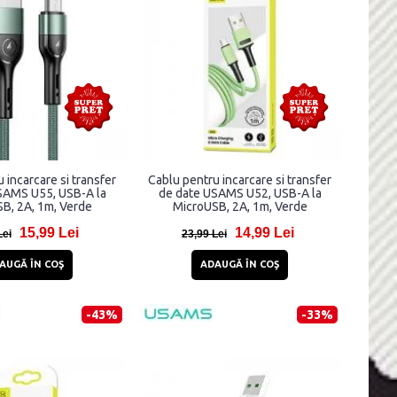
 incarcare si transfer
Cablu pentru incarcare si transfer
SAMS U55, USB-A la
de date USAMS U52, USB-A la
B, 2A, 1m, Verde
MicroUSB, 2A, 1m, Verde
15,99 Lei
14,99 Lei
Lei
23,99 Lei
AUGĂ ÎN COŞ
ADAUGĂ ÎN COŞ
-43%
-33%