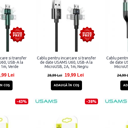
care si transfer
Cablu pentru incarcare si transfer
Cablu pentru
60, USB-A la
de date USAMS U60, USB-A la
de date U
 1m, Verde
MicroUSB, 2A, 1m, Negru
MicroUS
,99 Lei
19,99 Lei
28,99 Lei
24,99 
N COŞ
ADAUGĂ ÎN COŞ
AD
-43%
-38%