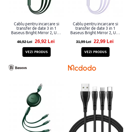
Cablu pentru incarcare si
Cablu pentru incarcare si
transfer de date 3 in 1
transfer de date 3 in 1
Baseus Bright Mirror 2, USB
Baseus Bright Mirror 2, USB
- Micro-USB/Lightning/USB
- Micro-USB/Lightning/USB
26,92 Lei
22,99 Lei
Type-C, 66W, 1.1m, Verde
Type-C, 66W, 1.1m, Mov
46,92 Lei
31,99 Lei
VEZI PRODUS
VEZI PRODUS