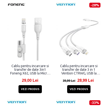
-28%
Cablu pentru incarcare si
Cablu pentru incarcare si
transfer de date 3in1
transfer de date 3 in 1
Foneng X62, USB la Micro-
Vention CTRWG, USB la
USB/USB/Lightning, 12W,
USB-C/Lightning/Micro-
29,00 Lei
28,99 Lei
5A, 1 m, Alb
USB, 120W, 6A, 1.5m, 480
39,99 Lei
Mbps, Alb
VEZI PRODUS
VEZI PRODUS
-33%