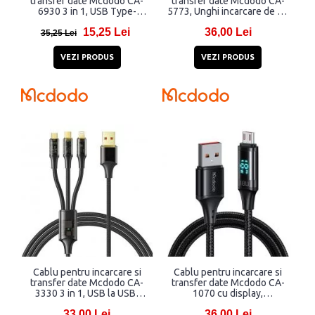
transfer date Mcdodo CA-
transfer date Mcdodo CA-
6930 3 in 1, USB Type-
5773, Unghi incarcare de 90
C/Lightning/Micro-USB,
grade, Indicator LED,
15,25 Lei
36,00 Lei
66W, 6A, 1.2m, Negru
USB/MicroUSB, 2A, 3m
35,25 Lei
Negru
VEZI PRODUS
VEZI PRODUS
Cablu pentru incarcare si
Cablu pentru incarcare si
transfer date Mcdodo CA-
transfer date Mcdodo CA-
3330 3 in 1, USB la USB-
1070 cu display,
C/Lightning/Micro-USB,
USB/MicroUSB, 18W, 3A,
33,00 Lei
36,00 Lei
100W, 6A, 1.2m, Negru
1.2m, Negru