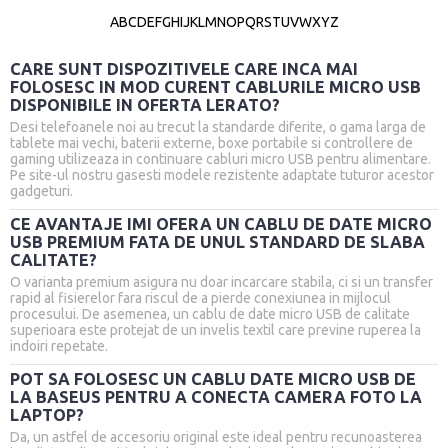
A
B
C
D
E
F
G
H
I
J
K
L
M
N
O
P
Q
R
S
T
U
V
W
X
Y
Z
CARE SUNT DISPOZITIVELE CARE INCA MAI
FOLOSESC IN MOD CURENT CABLURILE MICRO USB
DISPONIBILE IN OFERTA LERATO?
Desi telefoanele noi au trecut la standarde diferite, o gama larga de
tablete mai vechi, baterii externe, boxe portabile si controllere de
gaming utilizeaza in continuare cabluri micro USB pentru alimentare.
Pe site-ul nostru gasesti modele rezistente adaptate tuturor acestor
gadgeturi.
CE AVANTAJE IMI OFERA UN CABLU DE DATE MICRO
USB PREMIUM FATA DE UNUL STANDARD DE SLABA
CALITATE?
O varianta premium asigura nu doar incarcare stabila, ci si un transfer
rapid al fisierelor fara riscul de a pierde conexiunea in mijlocul
procesului. De asemenea, un cablu de date micro USB de calitate
superioara este protejat de un invelis textil care previne ruperea la
indoiri repetate.
POT SA FOLOSESC UN CABLU DATE MICRO USB DE
LA BASEUS PENTRU A CONECTA CAMERA FOTO LA
LAPTOP?
Da, un astfel de accesoriu original este ideal pentru recunoasterea