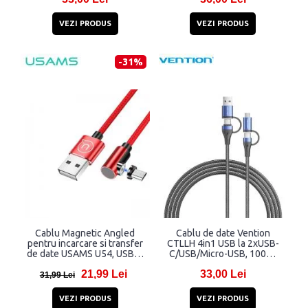
VEZI PRODUS
VEZI PRODUS
-31%
Cablu Magnetic Angled
Cablu de date Vention
pentru incarcare si transfer
CTLLH 4in1 USB la 2xUSB-
de date USAMS U54, USB-A
C/USB/Micro-USB, 100W,
la MicroUSB, 2.1A, 1m, Rosu
1m, Negru
21,99 Lei
33,00 Lei
31,99 Lei
VEZI PRODUS
VEZI PRODUS