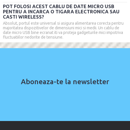
POT FOLOSI ACEST CABLU DE DATE MICRO USB
PENTRU A INCARCA O TIGARA ELECTRONICA SAU
CASTI WIRELESS?
Absolut, portul este universal si asigura alimentarea corecta pentru
majoritatea dispozitivelor de dimensiuni mici si medii. Un cablu de
date micro USB bine ecranat iti va proteja gadgeturile mici impotriva
fluctuatiilor nedorite de tensiune.
Aboneaza-te la newsletter