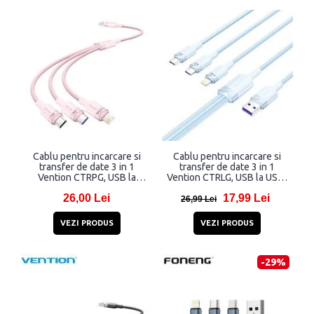
Cablu pentru incarcare si
Cablu pentru incarcare si
transfer de date 3 in 1
transfer de date 3 in 1
Vention CTRPG, USB la
Vention CTRLG, USB la USB-
USB-C/Lightning/Micro-
C/Lightning/Micro-USB,
26,00 Lei
17,99 Lei
USB, 120W, 6A, 1.5m, 480
120W, 6A, 1.5m, 480 Mbps,
26,99 Lei
Mbps, Roz
Albastru
VEZI PRODUS
VEZI PRODUS
-29%