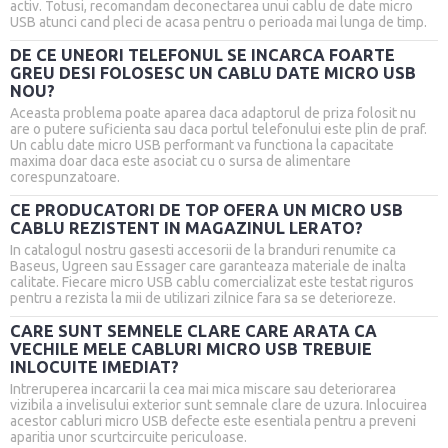
activ. Totusi, recomandam deconectarea unui cablu de date micro
USB atunci cand pleci de acasa pentru o perioada mai lunga de timp.
DE CE UNEORI TELEFONUL SE INCARCA FOARTE
GREU DESI FOLOSESC UN CABLU DATE MICRO USB
NOU?
Aceasta problema poate aparea daca adaptorul de priza folosit nu
are o putere suficienta sau daca portul telefonului este plin de praf.
Un cablu date micro USB performant va functiona la capacitate
maxima doar daca este asociat cu o sursa de alimentare
corespunzatoare.
CE PRODUCATORI DE TOP OFERA UN MICRO USB
CABLU REZISTENT IN MAGAZINUL LERATO?
In catalogul nostru gasesti accesorii de la branduri renumite ca
Baseus, Ugreen sau Essager care garanteaza materiale de inalta
calitate. Fiecare micro USB cablu comercializat este testat riguros
pentru a rezista la mii de utilizari zilnice fara sa se deterioreze.
CARE SUNT SEMNELE CLARE CARE ARATA CA
VECHILE MELE CABLURI MICRO USB TREBUIE
INLOCUITE IMEDIAT?
Intreruperea incarcarii la cea mai mica miscare sau deteriorarea
vizibila a invelisului exterior sunt semnale clare de uzura. Inlocuirea
acestor cabluri micro USB defecte este esentiala pentru a preveni
aparitia unor scurtcircuite periculoase.