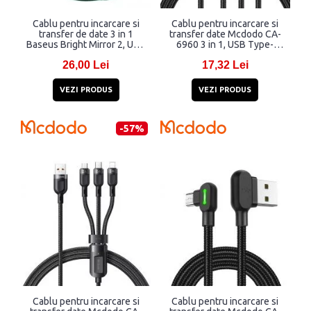
Cablu pentru incarcare si
Cablu pentru incarcare si
transfer de date 3 in 1
transfer date Mcdodo CA-
Baseus Bright Mirror 2, USB
6960 3 in 1, USB Type-
- Micro-USB/Lightning/USB
C/Lightning/Micro-USB, 3A,
26,00 Lei
17,32 Lei
Type-C, 3.5A, 1.1m, Verde
1.2m, Negru
VEZI PRODUS
VEZI PRODUS
-57%
Cablu pentru incarcare si
Cablu pentru incarcare si