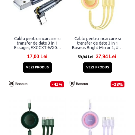
Cablu pentru incarcare si
Cablu pentru incarcare si
transfer de date 3 in 1
transfer de date 3 in 1
Essager, EXCCXT-WX0G,
Baseus Bright Mirror 2, USB
USB - Micro-
la USB-C/Lightning/Micro-
17,00 Lei
37,94 Lei
USB/Lightning/USB-C, 15W,
USB, 3.5A, 1.1m, Galben
59,94 Lei
1m, Gri
VEZI PRODUS
VEZI PRODUS
-43%
-28%