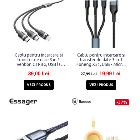
Cablu pentru incarcare si
Cablu pentru incarcare si
transfer de date 3 in 1
transfer de date 3 in 1
Vention CTRBG, USB la
Foneng X51, USB - Micro-
USB-C/Lightning/Micro-
USB/Lightning/USB-C, 18W,
39,00 Lei
19,99 Lei
USB, 120W, 6A, 1.5m, 480
3A, 1m, Negru
27,99 Lei
Mbps, Negru
VEZI PRODUS
VEZI PRODUS
-37%