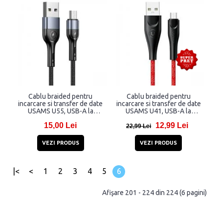
Cablu braided pentru
Cablu braided pentru
incarcare si transfer de date
incarcare si transfer de date
USAMS U55, USB-A la
USAMS U41, USB-A la
MicroUSB, 2A, 1m, Negru
MicroUSB, 2A, 1m, Rosu
15,00 Lei
12,99 Lei
22,99 Lei
VEZI PRODUS
VEZI PRODUS
|<
<
1
2
3
4
5
6
Afişare 201 - 224 din 224 (6 pagini)