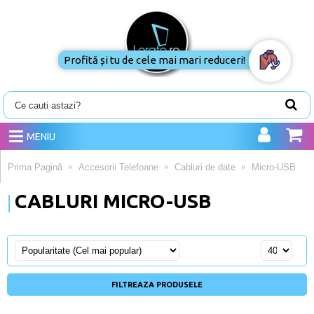
Profită și tu de cele mai mari reduceri!
MENIU
Prima Pagină
Accesorii Telefoane
Cabluri de date
Micro-USB
CABLURI MICRO-USB
FILTREAZA PRODUSELE