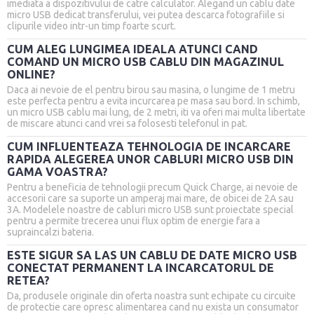
imediata a dispozitivului de catre calculator. Alegand un cablu date
micro USB dedicat transferului, vei putea descarca fotografiile si
clipurile video intr-un timp foarte scurt.
CUM ALEG LUNGIMEA IDEALA ATUNCI CAND
COMAND UN MICRO USB CABLU DIN MAGAZINUL
ONLINE?
Daca ai nevoie de el pentru birou sau masina, o lungime de 1 metru
este perfecta pentru a evita incurcarea pe masa sau bord. In schimb,
un micro USB cablu mai lung, de 2 metri, iti va oferi mai multa libertate
de miscare atunci cand vrei sa folosesti telefonul in pat.
CUM INFLUENTEAZA TEHNOLOGIA DE INCARCARE
RAPIDA ALEGEREA UNOR CABLURI MICRO USB DIN
GAMA VOASTRA?
Pentru a beneficia de tehnologii precum Quick Charge, ai nevoie de
accesorii care sa suporte un amperaj mai mare, de obicei de 2A sau
3A. Modelele noastre de cabluri micro USB sunt proiectate special
pentru a permite trecerea unui flux optim de energie fara a
supraincalzi bateria.
ESTE SIGUR SA LAS UN CABLU DE DATE MICRO USB
CONECTAT PERMANENT LA INCARCATORUL DE
RETEA?
Da, produsele originale din oferta noastra sunt echipate cu circuite
de protectie care opresc alimentarea cand nu exista un consumator