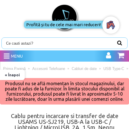
Profită și tu de cele mai mari reduceri!
MENIU
Prima Pagină
Accesorii Telefoane
Cabluri de date
USB Type-C
« Înapoi
Produsul nu se află momentan în stocul magazinului, dar
poate fi adus de la furnizor. În limita stocului disponibil al
furnizorului, produsul poate fi livrat în aproximativ 5-10
zile lucrătoare, doar în urma plasării unei comenzi online.
Cablu pentru incarcare si transfer de date
USAMS US-SJ219, USB-A la USB-C /
Lightning / MicroUSB, 2A, 1.5m, Negru