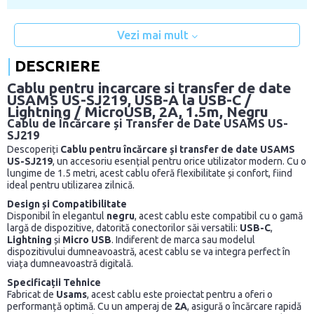
Vezi mai mult
DESCRIERE
Cablu pentru incarcare si transfer de date
USAMS US-SJ219, USB-A la USB-C /
Lightning / MicroUSB, 2A, 1.5m, Negru
Cablu de Încărcare și Transfer de Date USAMS US-
SJ219
Descoperiți
Cablu pentru încărcare și transfer de date USAMS
US-SJ219
, un accesoriu esențial pentru orice utilizator modern. Cu o
lungime de 1.5 metri, acest cablu oferă flexibilitate și confort, fiind
ideal pentru utilizarea zilnică.
Design și Compatibilitate
Disponibil în elegantul
negru
, acest cablu este compatibil cu o gamă
largă de dispozitive, datorită conectorilor săi versatili:
USB-C
,
Lightning
și
Micro USB
. Indiferent de marca sau modelul
dispozitivului dumneavoastră, acest cablu se va integra perfect în
viața dumneavoastră digitală.
Specificații Tehnice
Fabricat de
Usams
, acest cablu este proiectat pentru a oferi o
performanță optimă. Cu un amperaj de
2A
, asigură o încărcare rapidă