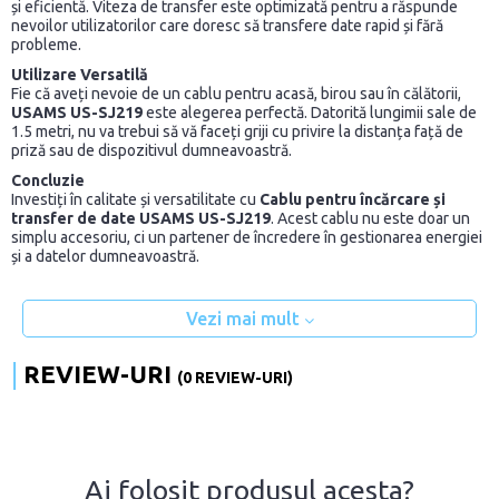
și eficientă. Viteza de transfer este optimizată pentru a răspunde
nevoilor utilizatorilor care doresc să transfere date rapid și fără
probleme.
Utilizare Versatilă
Fie că aveți nevoie de un cablu pentru acasă, birou sau în călătorii,
USAMS US-SJ219
este alegerea perfectă. Datorită lungimii sale de
1.5 metri, nu va trebui să vă faceți griji cu privire la distanța față de
priză sau de dispozitivul dumneavoastră.
Concluzie
Investiți în calitate și versatilitate cu
Cablu pentru încărcare și
transfer de date USAMS US-SJ219
. Acest cablu nu este doar un
simplu accesoriu, ci un partener de încredere în gestionarea energiei
și a datelor dumneavoastră.
Vezi mai mult
REVIEW-URI
(0 REVIEW-URI)
Ai folosit produsul acesta?