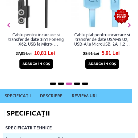
Cablu pentru incarcare si
Cablu plat pentru incarcare si
transfer de date 3in1 Foneng
transfer de date USAMS U2,
X62, USB la Micro-
USB-A la MicroUSB, 2A, 1.2m,
USB/USB/Lightning, 12W, 5A,
Albastru
10,81 Lei
5,91 Lei
1 m, Negru
27,81 Lei
22,91 Lei
ADAUGĂ ÎN COŞ
ADAUGĂ ÎN COŞ
SPECIFICAȚII
DESCRIERE
REVIEW-URI
SPECIFICAȚII
SPECIFICATII TEHNICE