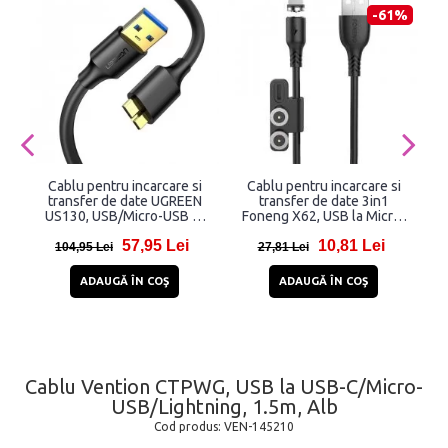
-61%
Cablu pentru incarcare si
Cablu pentru incarcare si
transfer de date UGREEN
transfer de date 3in1
in
US130, USB/Micro-USB B,
Foneng X62, USB la Micro-
2.1A, 5 Gbps, 1m, Negru
USB/USB/Lightning, 12W,
57,95 Lei
10,81 Lei
5A, 1 m, Negru
104,95 Lei
27,81 Lei
ADAUGĂ ÎN COŞ
ADAUGĂ ÎN COŞ
Cablu Vention CTPWG, USB la USB-C/Micro-
USB/Lightning, 1.5m, Alb
Cod produs:
VEN-145210