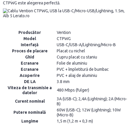
CTPWG este alegerea perfectă.
Producător
Vention
Model
CTPWG
Interfață
USB-C/USB-A/Lightning/Micro-B
Proces de placare
Placat cu nichel
Ghid
Cupru placat cu staniu
Ecranare
Folie de aluminiu
Ecranare
PVC + împletitură de bumbac
Acoperire
PVC + aliaj de aluminiu
DE LA
3.8 mm
Viteza de transmisie a
480 Mbps (fulger)
datelor
3A (USB-C); 2,4A (Lightning); 2A (Micro-
Curent nominal
B)
60W (USB-C); 12W (Lightning); 10W
Putere nominală
(Micro-B)
Lungime
1,5 m (1,2 m + 0,3 m)