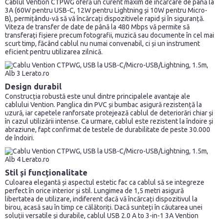
Cablul Vention CTPWG oferă un curent maxim de încărcare de până la
3A (60W pentru USB-C, 12W pentru Lightning și 10W pentru Micro-
B), permițându-vă să vă încărcați dispozitivele rapid și în siguranță.
Viteza de transfer de date de până la 480 Mbps vă permite să
transferați fișiere precum fotografii, muzică sau documente în cel mai
scurt timp, făcând cablul nu numai convenabil, ci și un instrument
eficient pentru utilizarea zilnică.
Design durabil
Construcția robustă este unul dintre principalele avantaje ale
cablului Vention. Panglica din PVC și bumbac asigură rezistență la
uzură, iar capetele ranforsate protejează cablul de deteriorări chiar și
în cazul utilizării intense. Ca urmare, cablul este rezistent la îndoire și
abraziune, fapt confirmat de testele de durabilitate de peste 30.000
de îndoiri.
Stil și funcționalitate
Culoarea elegantă și aspectul estetic fac ca cablul să se integreze
perfect în orice interior și stil. Lungimea de 1,5 metri asigură
libertatea de utilizare, indiferent dacă vă încărcați dispozitivul la
birou, acasă sau în timp ce călătoriți. Dacă sunteți în căutarea unei
soluții versatile și durabile, cablul USB 2.0 A to 3-in-1 3A Vention