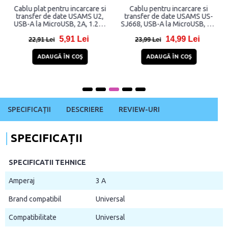
Cablu plat pentru incarcare si
Cablu pentru incarcare si
transfer de date USAMS U2,
transfer de date USAMS US-
USB-A la MicroUSB, 2A, 1.2m,
SJ668, USB-A la MicroUSB, 2A,
Albastru
480 Mbps, 1.2m, Negru
5,91 Lei
14,99 Lei
22,91 Lei
23,99 Lei
ADAUGĂ ÎN COŞ
ADAUGĂ ÎN COŞ
SPECIFICAȚII
DESCRIERE
REVIEW-URI
SPECIFICAȚII
SPECIFICATII TEHNICE
Amperaj
3 A
Brand compatibil
Universal
Compatibilitate
Universal