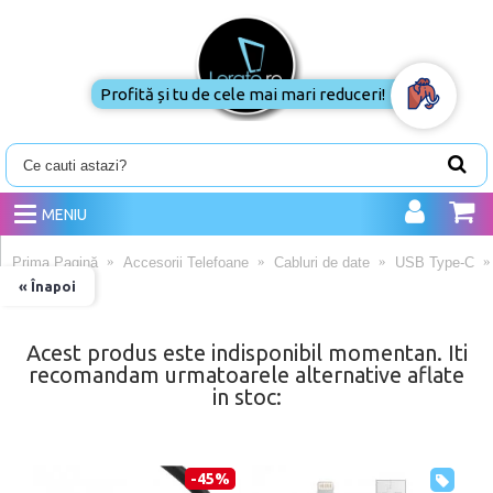
Profită și tu de cele mai mari reduceri!
MENIU
Prima Pagină
Accesorii Telefoane
Cabluri de date
USB Type-C
« Înapoi
Acest produs este indisponibil momentan. Iti
recomandam urmatoarele alternative aflate
in stoc:
-45%