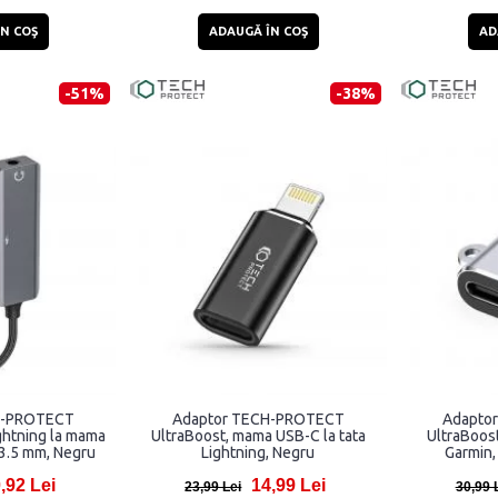
N COŞ
ADAUGĂ ÎN COŞ
AD
-51%
-38%
H-PROTECT
Adaptor TECH-PROTECT
Adapto
ightning la mama
UltraBoost, mama USB-C la tata
UltraBoost
 3.5 mm, Negru
Lightning, Negru
Garmin,
,92 Lei
14,99 Lei
23,99 Lei
30,99 