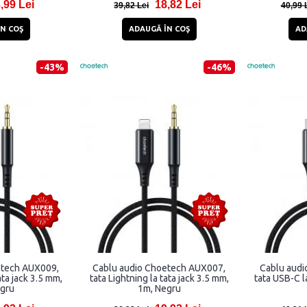
,99 Lei
18,82 Lei
39,82 Lei
40,99 
N COŞ
ADAUGĂ ÎN COŞ
AD
-43%
-46%
etech AUX009,
Cablu audio Choetech AUX007,
Cablu audi
ata jack 3.5 mm,
tata Lightning la tata jack 3.5 mm,
tata USB-C l
gru
1m, Negru