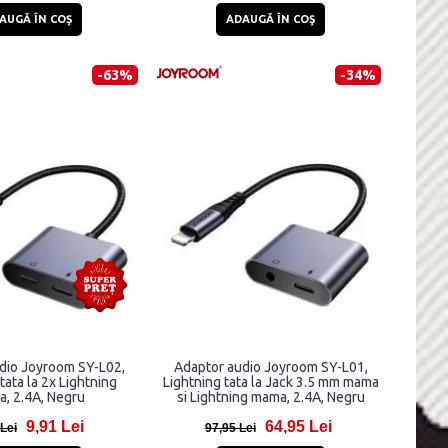
AUGĂ ÎN COŞ
ADAUGĂ ÎN COŞ
-63%
-34%
dio Joyroom SY-L02,
Adaptor audio Joyroom SY-L01,
tata la 2x Lightning
Lightning tata la Jack 3.5 mm mama
, 2.4A, Negru
si Lightning mama, 2.4A, Negru
9,91 Lei
64,95 Lei
 Lei
97,95 Lei