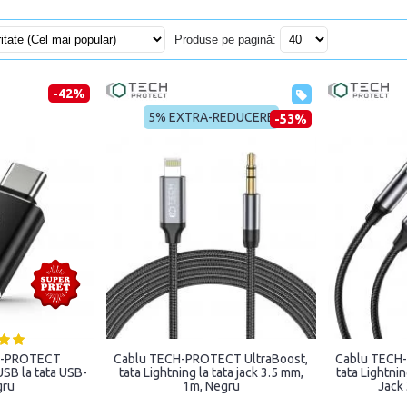
Produse pe pagină:
-42%
5% EXTRA-REDUCERE
-53%
H-PROTECT
Cablu TECH-PROTECT UltraBoost,
Cablu TECH-
SB la tata USB-
tata Lightning la tata jack 3.5 mm,
tata Lightni
gru
1m, Negru
Jack