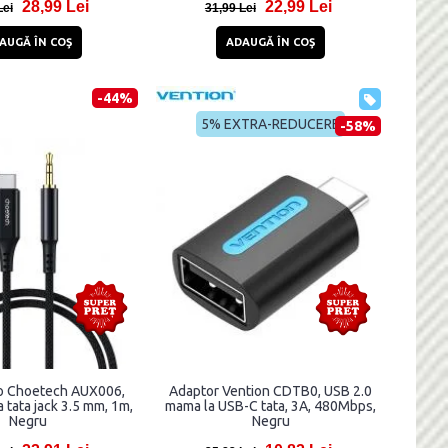
28,99 Lei
22,99 Lei
Lei
31,99 Lei
AUGĂ ÎN COŞ
ADAUGĂ ÎN COŞ
-44%
5% EXTRA-REDUCERE
-58%
o Choetech AUX006,
Adaptor Vention CDTB0, USB 2.0
a tata jack 3.5 mm, 1m,
mama la USB-C tata, 3A, 480Mbps,
Negru
Negru