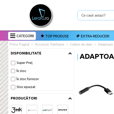
CATEGORII
TOP PRODUSE
EXTRA-REDUCERI
Prima Pagină
Accesorii Telefoane
Cabluri de date
Adaptoare 
DISPONIBILITATE
ADAPTOA
Super Preț
În stoc
În stoc furnizor
Stoc epuizat
PRODUCĂTORI