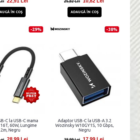
22,91 Lei
10,82 Lei
Lei
25,82 Lei
AUGĂ ÎN COŞ
ADAUGĂ ÎN COŞ
-29%
-38%
SB-C la USB-C mama
Adaptor USB-C la USB-A 3.2
16T, 60W, Lungime
Wozinsky W10GY1S, 10 Gbps,
.2m, Negru
Negru
28,99 Lei
17,99 Lei
Lei
28,99 Lei