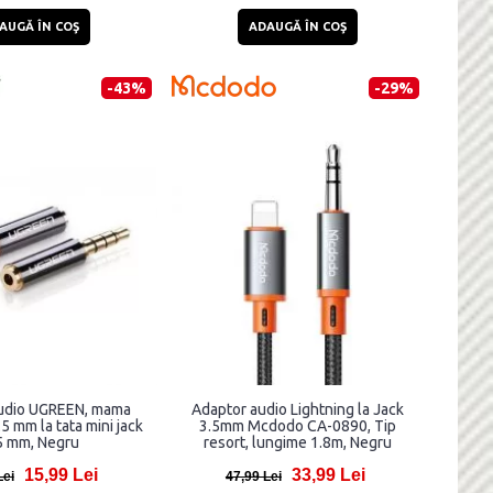
AUGĂ ÎN COŞ
ADAUGĂ ÎN COŞ
-43%
-29%
udio UGREEN, mama
Adaptor audio Lightning la Jack
.5 mm la tata mini jack
3.5mm Mcdodo CA-0890, Tip
5 mm, Negru
resort, lungime 1.8m, Negru
15,99 Lei
33,99 Lei
Lei
47,99 Lei