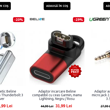
N COŞ
ADAUGĂ ÎN COŞ
AD
-20%
-29%
tic Beline
Adaptor incarcare Beline
Adaptor a
 Thunderbolt 3
compatibil cu ceas Garmin, mama
micro jack 2
lver
Lightning, Negru / Rosu
3.
,99 Lei
31,99 Lei
44,99 Lei
27,99 