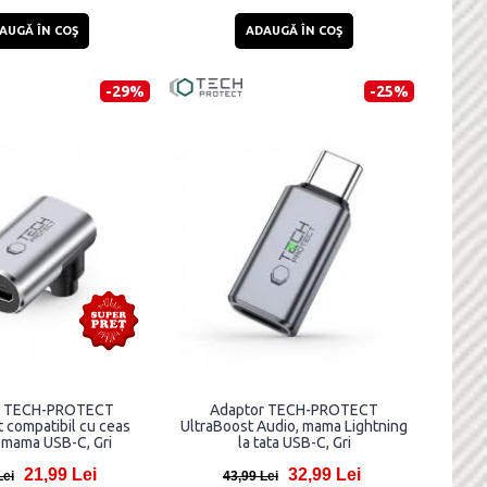
AUGĂ ÎN COŞ
ADAUGĂ ÎN COŞ
-29%
-25%
r TECH-PROTECT
Adaptor TECH-PROTECT
 compatibil cu ceas
UltraBoost Audio, mama Lightning
 mama USB-C, Gri
la tata USB-C, Gri
21,99 Lei
32,99 Lei
Lei
43,99 Lei