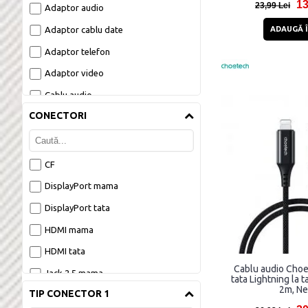
13
23,99 Lei
Adaptor audio
Adaptor cablu date
ADAUGĂ Î
Adaptor telefon
Adaptor video
Cablu audio
CONECTORI
Cablu date
Card Reader
CF
DisplayPort mama
DisplayPort tata
HDMI mama
HDMI tata
Cablu audio Cho
Jack 2.5 mama
tata Lightning la t
2m, Ne
TIP CONECTOR 1
Jack 2.5 tata