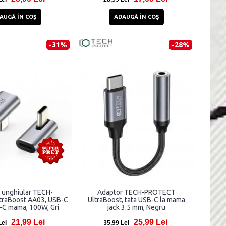
AUGĂ ÎN COŞ
ADAUGĂ ÎN COŞ
-31%
-28%
 unghiular TECH-
Adaptor TECH-PROTECT
raBoost AA03, USB-C
UltraBoost, tata USB-C la mama
B-C mama, 100W, Gri
jack 3.5 mm, Negru
21,99 Lei
25,99 Lei
Lei
35,99 Lei