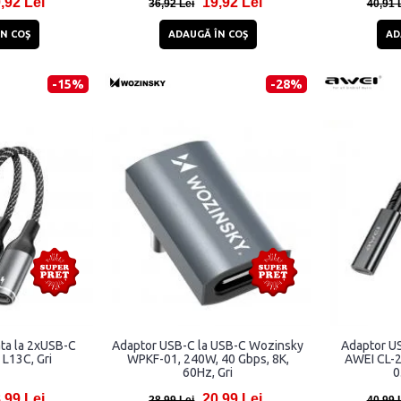
,92 Lei
19,92 Lei
36,92 Lei
40,91 
N COŞ
ADAUGĂ ÎN COŞ
AD
-15%
-28%
ta la 2xUSB-C
Adaptor USB-C la USB-C Wozinsky
Adaptor U
L13C, Gri
WPKF-01, 240W, 40 Gbps, 8K,
AWEI CL-2
60Hz, Gri
0
,99 Lei
20,99 Lei
28,99 Lei
40,99 