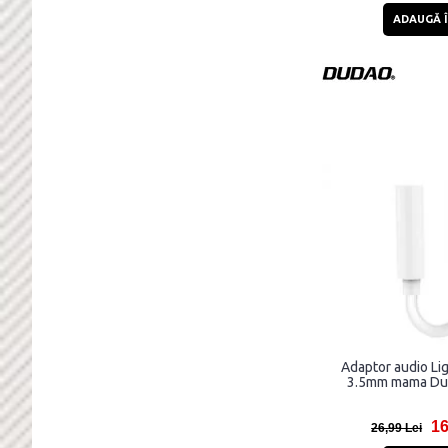
ADAUGĂ Î
Adaptor audio Lig
3.5mm mama Dud
16
26,99 Lei