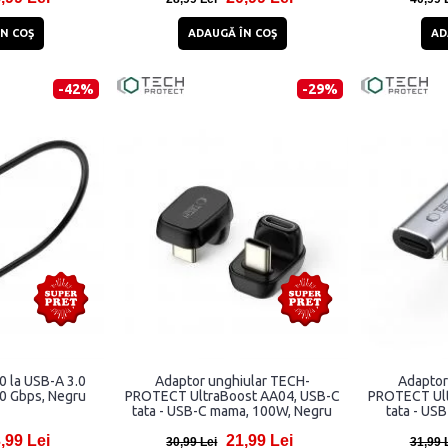
N COŞ
ADAUGĂ ÎN COŞ
AD
-42%
-29%
0 la USB-A 3.0
Adaptor unghiular TECH-
Adaptor
0 Gbps, Negru
PROTECT UltraBoost AA04, USB-C
PROTECT Ult
tata - USB-C mama, 100W, Negru
tata - US
,99 Lei
21,99 Lei
30,99 Lei
31,99 