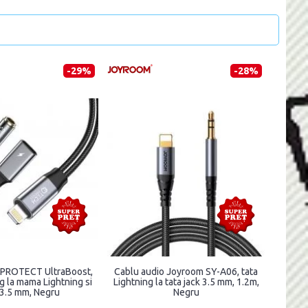
-29%
-28%
PROTECT UltraBoost,
Cablu audio Joyroom SY-A06, tata
ng la mama Lightning si
Lightning la tata jack 3.5 mm, 1.2m,
 3.5 mm, Negru
Negru