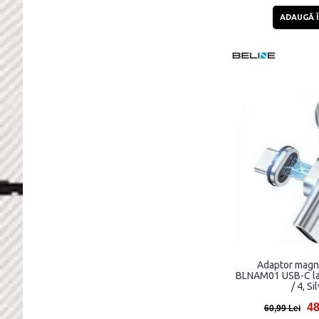
ADAUGĂ Î
Adaptor magne
BLNAM01 USB-C la
/ 4, Si
48
60,99 Lei