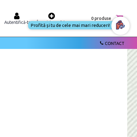
0 produse
Autentifică-te
Înregistrează-te
Profită și tu de cele mai mari reduceri!
CONTACT