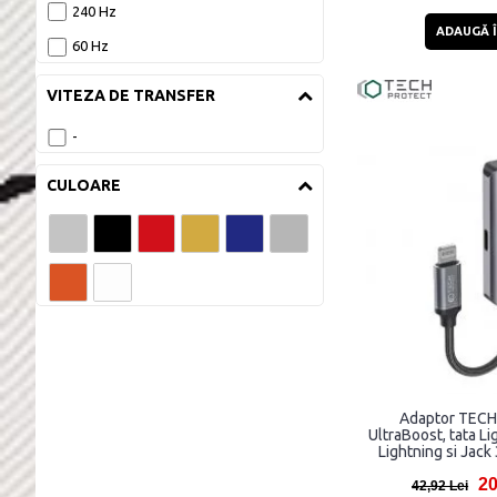
240 Hz
RCA tata
ADAUGĂ Î
60 Hz
SD
Thunderbolt mama
VITEZA DE TRANSFER
USB
-
USB mama
CULOARE
USB-C
USB-C mama
Wireless
Adaptor TEC
UltraBoost, tata L
Lightning si Jack
20
42,92 Lei