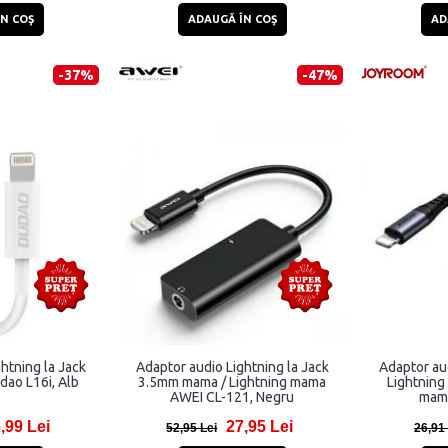
N COŞ
ADAUGĂ ÎN COŞ
AD
-37%
-47%
htning la Jack
Adaptor audio Lightning la Jack
Adaptor au
ao L16i, Alb
3.5mm mama / Lightning mama
Lightning 
AWEI CL-121, Negru
mama
,99 Lei
27,95 Lei
52,95 Lei
26,91