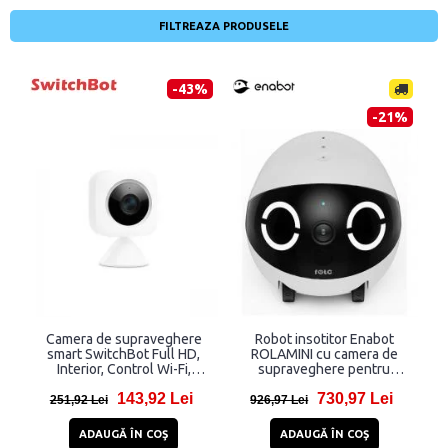
FILTREAZA PRODUSELE
-43%
-21%
Camera de supraveghere
Robot insotitor Enabot
smart SwitchBot Full HD,
ROLAMINI cu camera de
Interior, Control Wi-Fi,
supraveghere pentru
Senzor miscare,
interior, 2K, 2304 x 1296,
143,92 Lei
730,97 Lei
Compatibila cu Alexa
5000 mAh, Aplicatie
251,92 Lei
926,97 Lei
dedicata, Alb
ADAUGĂ ÎN COŞ
ADAUGĂ ÎN COŞ