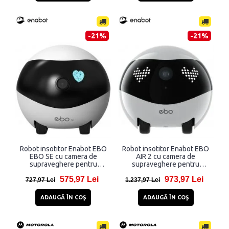
-21%
-21%
Robot insotitor Enabot EBO
Robot insotitor Enabot EBO
EBO SE cu camera de
AIR 2 cu camera de
supraveghere pentru
supraveghere pentru
interior, 1080p, 1920 x
interior, 2K, 2304 x 1296,
575,97 Lei
973,97 Lei
1080, 2500 mAh, Aplicatie
2450 mAh, Aplicatie
727,97 Lei
1.237,97 Lei
dedicata, Alb
dedicata, Alb
ADAUGĂ ÎN COŞ
ADAUGĂ ÎN COŞ