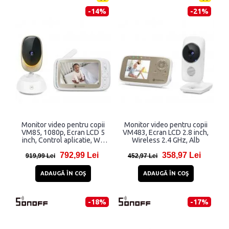
-14%
-21%
Monitor video pentru copii
Monitor video pentru copii
VM85, 1080p, Ecran LCD 5
VM483, Ecran LCD 2.8 inch,
inch, Control aplicatie, Wi-
Wireless 2.4 GHz, Alb
Fi, Alb
792,99 Lei
358,97 Lei
919,99 Lei
452,97 Lei
ADAUGĂ ÎN COŞ
ADAUGĂ ÎN COŞ
-18%
-17%