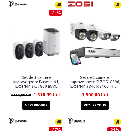
-21%
Set de 3 camere
Set de 2 camere
supraveghere Baseus N1,
supraveghere IP ZOSI C296,
Exterior, 2K, 7800 mAh,
Exterior, 3840 x 2160, HDD
USB-A/USB-C, Alb
2TB, Aplicatie dedicata,
1.310,99 Lei
1.500,00 Lei
WiFi, Alb
1.661,99 Lei
VEZI PRODUS
VEZI PRODUS
-27%
-21%