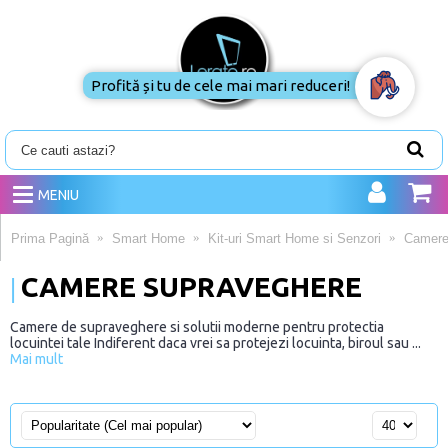
Profită și tu de cele mai mari reduceri!
MENIU
Prima Pagină
Smart Home
Kit-uri Smart Home si Senzori
Camere
CAMERE SUPRAVEGHERE
Camere de supraveghere si solutii moderne pentru protectia
locuintei tale Indiferent daca vrei sa protejezi locuinta, biroul sau ...
Mai mult