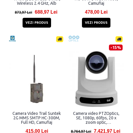
Wireless 2.4 GHz, Alb
Camuflaj
688,97 Lei
478,00 Lei
873,97 Lei
VEZI PRODUS
VEZI PRODUS
-15%
Camera Video Trail Suntek
Camera video PTZOptics,
2G MMS SMTP HC-300M,
SE, 1080p, 60fps, 20 x
Full HD, Camuflaj
zoom optic,
SDI/HDMI/USB/IP, Alb
415,00 Lei
7.421,97 Lei
8.764,97 Lei