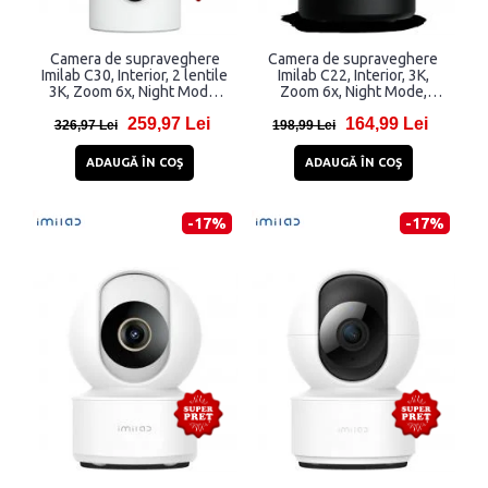
Camera de supraveghere
Camera de supraveghere
Imilab C30, Interior, 2 lentile
Imilab C22, Interior, 3K,
3K, Zoom 6x, Night Mode,
Zoom 6x, Night Mode,
Aplicatie dedicata,
Aplicatie dedicata, WiFi,
259,97 Lei
164,99 Lei
Bluetooth 5.3, WiFi, USB-C,
Negru
326,97 Lei
198,99 Lei
Alb
ADAUGĂ ÎN COŞ
ADAUGĂ ÎN COŞ
-17%
-17%