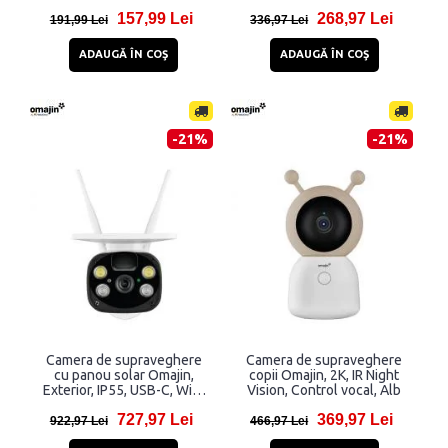
incorporate, WiFi, Tuya, Alb
difuzor incorporate, WiFi,
157,99 Lei
268,97 Lei
Tuya, Negru
191,99 Lei
336,97 Lei
ADAUGĂ ÎN COŞ
ADAUGĂ ÎN COŞ
-21%
-21%
Camera de supraveghere
Camera de supraveghere
cu panou solar Omajin,
copii Omajin, 2K, IR Night
Exterior, IP55, USB-C, WiFi,
Vision, Control vocal, Alb
Alb
727,97 Lei
369,97 Lei
922,97 Lei
466,97 Lei