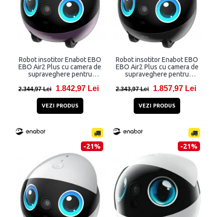
Robot insotitor Enabot EBO
Robot insotitor Enabot EBO
EBO Air2 Plus cu camera de
EBO Air2 Plus cu camera de
supraveghere pentru
supraveghere pentru
interior, 3K, 2880 x 1620,
interior, 3K, 2880 x 1620,
1.842,97 Lei
1.857,97 Lei
5000 mAh, Aplicatie
5000 mAh, Aplicatie
2.344,97 Lei
2.343,97 Lei
dedicata, Violet
dedicata, Gri
VEZI PRODUS
VEZI PRODUS
-21%
-21%