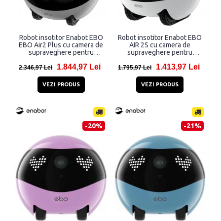
Robot insotitor Enabot EBO
Robot insotitor Enabot EBO
EBO Air2 Plus cu camera de
AIR 2S cu camera de
supraveghere pentru
supraveghere pentru
interior, 3K, 2880 x 1620,
interior, 2.5K, 2560 x 1440,
1.844,97 Lei
1.413,97 Lei
5000 mAh, Aplicatie
5000 mAh, Aplicatie
2.346,97 Lei
1.795,97 Lei
dedicata, Alb
dedicata, Alb
VEZI PRODUS
VEZI PRODUS
-20%
-21%