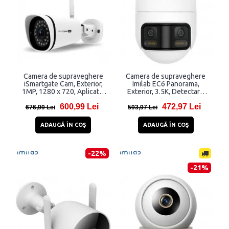
Camera de supraveghere
Camera de supraveghere
iSmartgate Cam, Exterior,
Imilab EC6 Panorama,
1MP, 1280 x 720, Aplicatie
Exterior, 3.5K, Detectare
dedicata, Detectare
miscare, Night Mode,
600,99 Lei
472,97 Lei
miscare, Vedere nocturna,
Aplicatie dedicata, WiFi,
676,99 Lei
593,97 Lei
IP66, WiFi, Alb
IP66, Alb
ADAUGĂ ÎN COŞ
ADAUGĂ ÎN COŞ
-22%
-21%