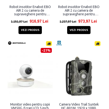
Robot insotitor Enabot EBO
Robot insotitor Enabot EBO
AIR 2 cu camera de
AIR 2 cu camera de
supraveghere pentru
supraveghere pentru
interior, 2K, 2304 x 1296,
interior, 2K, 2304 x 1296,
916,97 Lei
973,97 Lei
2450 mAh, Aplicatie
2450 mAh, Aplicatie
1.151,97 Lei
1.237,97 Lei
dedicata, Roz
dedicata, Albastru
VEZI PRODUS
VEZI PRODUS
-21%
Monitor video pentru copii
Camera Video Trail Suntek
VM50G, Ecran LCD 5 inch,
HC-801M, 1920 x 1080,