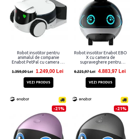
Robot insotitor pentru
Robot insotitor Enabot EBO
animalul de companie
X cu camera de
Enabot PetPal cu camera de
supraveghere pentru
supraveghere si recipient
interior, 4K, 2500 mAh,
1.249,00 Lei
4.883,97 Lei
hrana, 2.5K, 2880 x 1620,
Aplicatie dedicata,
1.359,00 Lei
6.221,97 Lei
3500 mAh, Aplicatie
Negru/Alb
dedicata, Alb
VEZI PRODUS
VEZI PRODUS
-21%
-21%