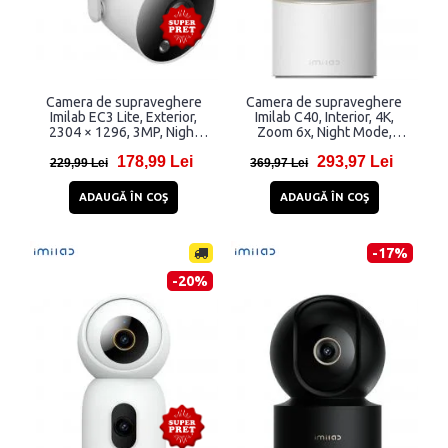
Camera de supraveghere
Camera de supraveghere
Imilab EC3 Lite, Exterior,
Imilab C40, Interior, 4K,
2304 × 1296, 3MP, Night
Zoom 6x, Night Mode,
Mode, Aplicatie dedicata,
Aplicatie dedicata,
178,99 Lei
293,97 Lei
WiFi, Alb
Bluetooth 5.4, WiFi, USB-C,
229,99 Lei
369,97 Lei
Alb
ADAUGĂ ÎN COŞ
ADAUGĂ ÎN COŞ
-17%
-20%