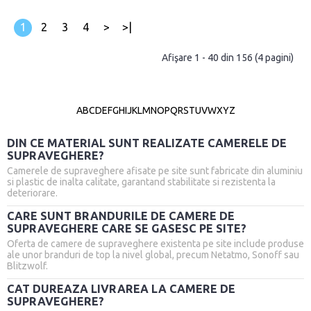
1
2
3
4
>
>|
Afişare 1 - 40 din 156 (4 pagini)
A
B
C
D
E
F
G
H
I
J
K
L
M
N
O
P
Q
R
S
T
U
V
W
X
Y
Z
DIN CE MATERIAL SUNT REALIZATE CAMERELE DE
SUPRAVEGHERE?
Camerele de supraveghere afisate pe site sunt fabricate din aluminiu
si plastic de inalta calitate, garantand stabilitate si rezistenta la
deteriorare.
CARE SUNT BRANDURILE DE CAMERE DE
SUPRAVEGHERE CARE SE GASESC PE SITE?
Oferta de camere de supraveghere existenta pe site include produse
ale unor branduri de top la nivel global, precum Netatmo, Sonoff sau
Blitzwolf.
CAT DUREAZA LIVRAREA LA CAMERE DE
SUPRAVEGHERE?