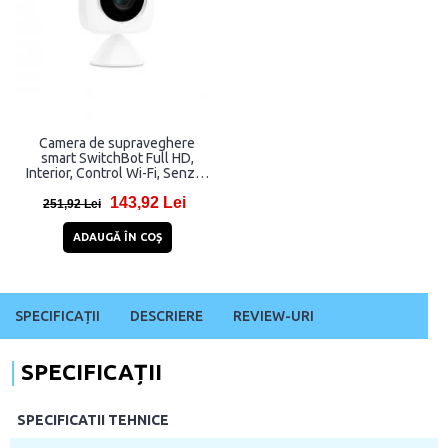
Camera de supraveghere
smart SwitchBot Full HD,
Interior, Control Wi-Fi, Senzor
miscare, Compatibila cu Alexa
143,92 Lei
251,92 Lei
ADAUGĂ ÎN COŞ
SPECIFICAȚII
DESCRIERE
REVIEW-URI
SPECIFICAȚII
SPECIFICATII TEHNICE