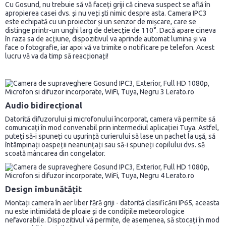
Cu Gosund, nu trebuie să vă faceți griji că cineva suspect se află în
apropierea casei dvs. și nu veți ști nimic despre asta. Camera IPC3
este echipată cu un proiector și un senzor de mișcare, care se
distinge printr-un unghi larg de detecție de 110°. Dacă apare cineva
în raza sa de acțiune, dispozitivul va aprinde automat lumina și va
face o fotografie, iar apoi vă va trimite o notificare pe telefon. Acest
lucru vă va da timp să reacționați!
Audio bidirecțional
Datorită difuzorului și microfonului încorporat, camera vă permite să
comunicați în mod convenabil prin intermediul aplicației Tuya. Astfel,
puteți să-i spuneți cu ușurință curierului să lase un pachet la ușă, să
întâmpinați oaspeții neanunțați sau să-i spuneți copilului dvs. să
scoată mâncarea din congelator.
Design îmbunătățit
Montați camera în aer liber fără griji - datorită clasificării IP65, aceasta
nu este intimidată de ploaie și de condițiile meteorologice
nefavorabile. Dispozitivul vă permite, de asemenea, să stocați în mod