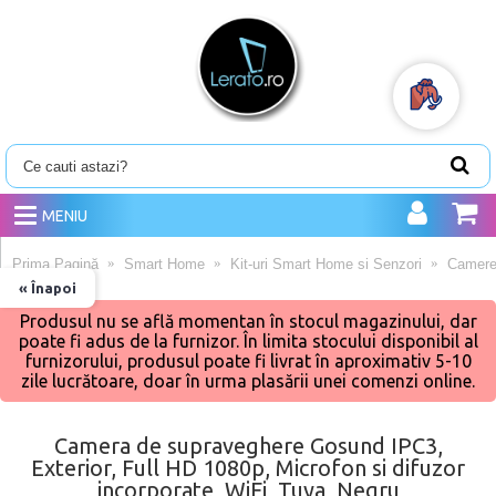
MENIU
Prima Pagină
Smart Home
Kit-uri Smart Home si Senzori
Camere
« Înapoi
Produsul nu se află momentan în stocul magazinului, dar
poate fi adus de la furnizor. În limita stocului disponibil al
furnizorului, produsul poate fi livrat în aproximativ 5-10
zile lucrătoare, doar în urma plasării unei comenzi online.
Camera de supraveghere Gosund IPC3,
Exterior, Full HD 1080p, Microfon si difuzor
incorporate, WiFi, Tuya, Negru