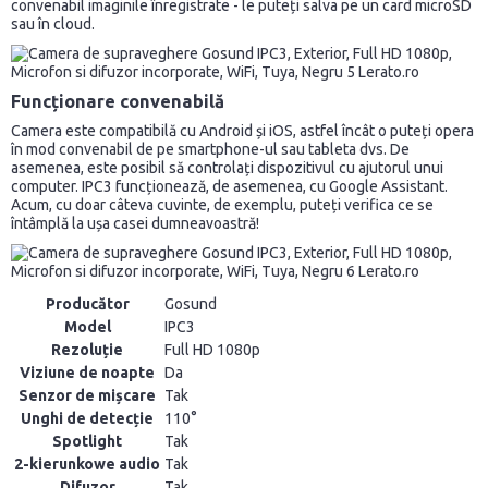
convenabil imaginile înregistrate - le puteți salva pe un card microSD
sau în cloud.
Funcționare convenabilă
Camera este compatibilă cu Android și iOS, astfel încât o puteți opera
în mod convenabil de pe smartphone-ul sau tableta dvs. De
asemenea, este posibil să controlați dispozitivul cu ajutorul unui
computer. IPC3 funcționează, de asemenea, cu Google Assistant.
Acum, cu doar câteva cuvinte, de exemplu, puteți verifica ce se
întâmplă la ușa casei dumneavoastră!
Producător
Gosund
Model
IPC3
Rezoluție
Full HD 1080p
Viziune de noapte
Da
Senzor de mișcare
Tak
Unghi de detecție
110°
Spotlight
Tak
2-kierunkowe audio
Tak
Difuzor
Tak