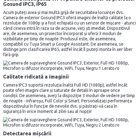
Gosund IPC3, IP65
Acum puteți avea și mai multă grijă de securitatea locuinței dvs.
Camera de exterior Gosund IPC3 oferă imagini de înaltă calitate la o
rezoluție de 1080p și a fost echipată cu un senzor de mișcare - atunci
când cineva intră în raza sa de acțiune, veți ști imediat. Dispozitivul
are, de asemenea, un proiector încorporat și oferă 3 moduri de
vizibilitate pe timp de noapte. Produsul este, de asemenea,
compatibil cu Tuya Smart și Google Assistant. De asemenea, se
distinge prin clasificarea IP65, astfel încât îl puteți monta în aer liber
fără griji.
Calitate ridicată a imaginii
Camera IPC3 suportă rezoluția înaltă Full HD (1080p), astfel încât
poate oferi imagini clare și saturate de detalii în aproape orice
condiții. De asemenea, aveți la dispoziție 3 moduri de vedere pe timp
de noapte - infraroșu, Full Color și Smart. Personalizați performanța
dispozitivului în funcție de nevoile dvs. și păstrați-vă casa în
siguranță în orice moment al zilei sau al nopții!
Detectarea mișcării