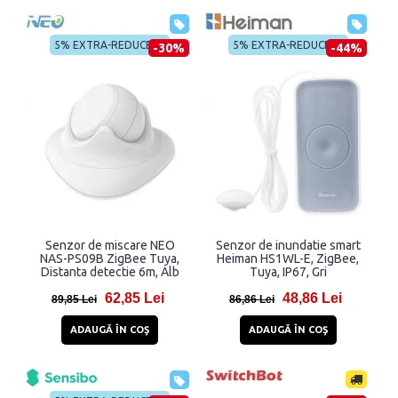
5% EXTRA-REDUCERE
5% EXTRA-REDUCERE
-30%
-44%
Senzor de miscare NEO
Senzor de inundatie smart
NAS-PS09B ZigBee Tuya,
Heiman HS1WL-E, ZigBee,
Distanta detectie 6m, Alb
Tuya, IP67, Gri
62,85 Lei
48,86 Lei
89,85 Lei
86,86 Lei
ADAUGĂ ÎN COŞ
ADAUGĂ ÎN COŞ