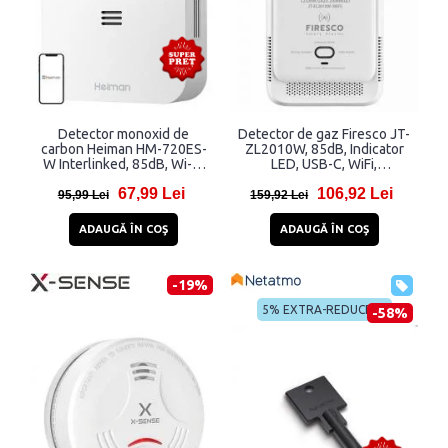
Detector monoxid de
Detector de gaz Firesco JT-
carbon Heiman HM-720ES-
ZL2010W, 85dB, Indicator
W Interlinked, 85dB, Wi-Fi,
LED, USB-C, WiFi,
App, Alb
Conectare Tuya, Alb
67,99 Lei
106,92 Lei
95,99 Lei
159,92 Lei
ADAUGĂ ÎN COŞ
ADAUGĂ ÎN COŞ
-19%
5% EXTRA-REDUCERE
-58%