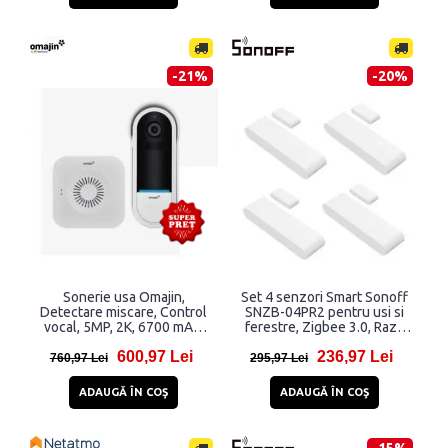
-21%
-20%
Sonerie usa Omajin,
Set 4 senzori Smart Sonoff
Detectare miscare, Control
SNZB-04PR2 pentru usi si
vocal, 5MP, 2K, 6700 mAh,
ferestre, Zigbee 3.0, Raza
IP65, 85 dB, Alb
actiune 100m, Alb
600,97 Lei
236,97 Lei
760,97 Lei
295,97 Lei
ADAUGĂ ÎN COŞ
ADAUGĂ ÎN COŞ