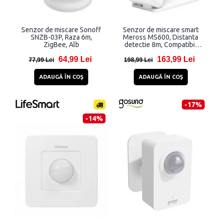
Senzor de miscare Sonoff
Senzor de miscare smart
SNZB-03P, Raza 6m,
Meross MS600, Distanta
ZigBee, Alb
detectie 8m, Compatibil
Matter, Control Aplicatie,
64,99 Lei
163,99 Lei
WiFi, USB-C, Alb
77,99 Lei
198,99 Lei
ADAUGĂ ÎN COŞ
ADAUGĂ ÎN COŞ
-17%
-14%