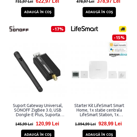
622,97 Lei
378,97 Lei
de incalzire, Control prin
Aplicatie / Vocal, WiFi, Alb
731,97 Lei
478,97 Lei
aplicatie, Alb
ADAUGĂ ÎN COŞ
ADAUGĂ ÎN COŞ
-17%
-15%
Suport Gateway Universal,
Starter Kit LifeSmart Smart
SONOFF ZigBee 3.0, USB
Home, 1x statie centrala
Dongle-E Plus, Suporta
LifeSmart Station, 1x
pana la 32 de dispozitive
senzor usa / fereastra, 1x
120,99 Lei
928,99 Lei
simultan, Negru
senzor miscare, 1x senzor
145,99 Lei
1.094,99 Lei
de mediu, 1x buton smart,
Control aplicatie / vocal, Alb
ADAUGĂ ÎN COŞ
ADAUGĂ ÎN COŞ