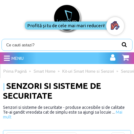
Profită și tu de cele mai mari reduceri!
MENIU
Prima Pagină
Smart Home
Kit-uri Smart Home si Senzori
Senzori
SENZORI SI SISTEME DE
SECURITATE
Senzori si sisteme de securitate - produse accesibile si de calitate
Te-ai gandit vreodata cat de simplu este sa ajungi sa locuie ...
Mai
mult