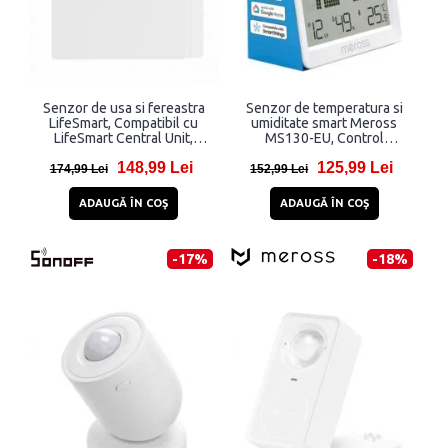
Senzor de usa si fereastra
Senzor de temperatura si
LifeSmart, Compatibil cu
umiditate smart Meross
LifeSmart Central Unit,
MS130-EU, Control
Control prin LifeSmart /
aplicatie Meross, Apple
148,99 Lei
125,99 Lei
Apple HomeKit / Amazon
HomeKit, Amazon Alexa,
174,99 Lei
152,99 Lei
Alexa, Protocol COSS, Alb
Google Assistant,
SmartThings, WiFi, Alb
ADAUGĂ ÎN COŞ
ADAUGĂ ÎN COŞ
-17%
-18%