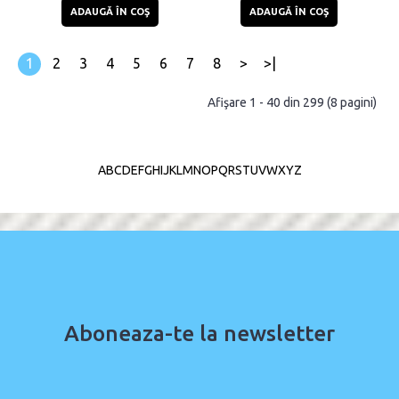
ADAUGĂ ÎN COŞ
ADAUGĂ ÎN COŞ
1
2
3
4
5
6
7
8
>
>|
Afişare 1 - 40 din 299 (8 pagini)
A
B
C
D
E
F
G
H
I
J
K
L
M
N
O
P
Q
R
S
T
U
V
W
X
Y
Z
Aboneaza-te la newsletter