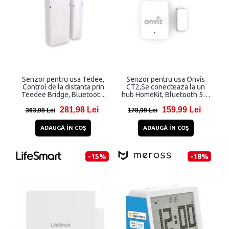
Senzor pentru usa Tedee,
Senzor pentru usa Onvis
Control de la distanta prin
CT2,Se conecteaza la un
Teedee Bridge, Bluetooth,
hub HomeKit, Bluetooth 5.0,
Autonomie CR2032 2 ani,
Autonomie CR2450 1 an,
281,98 Lei
159,99 Lei
Alb
Alb
363,98 Lei
178,99 Lei
ADAUGĂ ÎN COŞ
ADAUGĂ ÎN COŞ
-15%
-18%