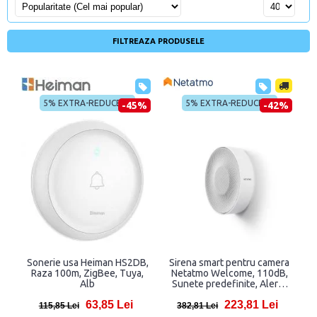
FILTREAZA PRODUSELE
5% EXTRA-REDUCERE
5% EXTRA-REDUCERE
-45%
-42%
Sonerie usa Heiman HS2DB,
Sirena smart pentru camera
Raza 100m, ZigBee, Tuya,
Netatmo Welcome, 110dB,
Alb
Sunete predefinite, Alerte
mobil
63,85 Lei
223,81 Lei
115,85 Lei
382,81 Lei