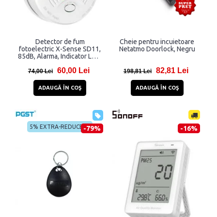
Detector de fum
Cheie pentru incuietoare
fotoelectric X-Sense SD11,
Netatmo Doorlock, Negru
85dB, Alarma, Indicator LED,
Alb
60,00 Lei
82,81 Lei
74,00 Lei
198,81 Lei
ADAUGĂ ÎN COŞ
ADAUGĂ ÎN COŞ
5% EXTRA-REDUCERE
-79%
-16%