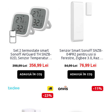
Set 2 termostate smart
Senzor Smart Sonoff SNZB-
Sonoff AirGuard TH SNZB-
04PR2 pentru usi si
02D, Senzor Temperatura /
ferestre, Zigbee 3.0, Raza
Umiditate, Compatibil
actiune 100m, Alb
356,99 Lei
76,99 Lei
ZigBee, Bluetooth, Alb
398,99 Lei
84,99 Lei
ADAUGĂ ÎN COŞ
ADAUGĂ ÎN COŞ
-11%
-23%