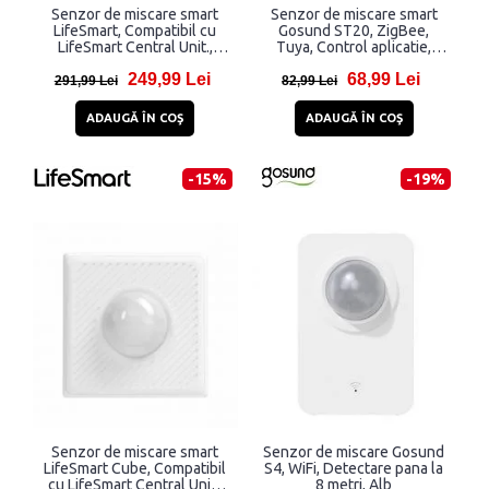
Senzor de miscare smart
Senzor de miscare smart
LifeSmart, Compatibil cu
Gosund ST20, ZigBee,
LifeSmart Central Unit.,
Tuya, Control aplicatie,
Control prin aplicatia
Detectare pana la 8 metri,
249,99 Lei
68,99 Lei
LifeSmart, Alb
Alb
291,99 Lei
82,99 Lei
ADAUGĂ ÎN COŞ
ADAUGĂ ÎN COŞ
-15%
-19%
Senzor de miscare smart
Senzor de miscare Gosund
LifeSmart Cube, Compatibil
S4, WiFi, Detectare pana la
cu LifeSmart Central Unit.,
8 metri, Alb