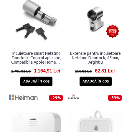
Incuietoare smart Netatmo
Extensie pentru incuietoare
Doorlock, Control aplicatie,
Netatmo Doorlock, 45mm,
Compatibila Apple HomeKit,
Argintiu
Argintiu
1.164,91 Lei
62,81 Lei
1.705,91 Lei
150,81 Lei
ADAUGĂ ÎN COŞ
ADAUGĂ ÎN COŞ
-29%
-33%