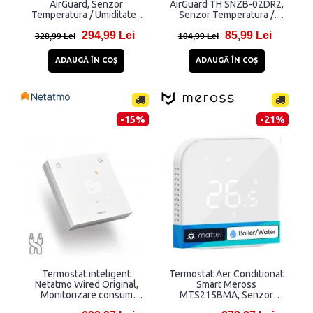
AirGuard, Senzor
AirGuard TH SNZB-02DR2,
Temperatura / Umiditate /
Senzor Temperatura /
CO2, Compatibil Matter,
Umiditate, Compatibil
294,99 Lei
85,99 Lei
WiFi, USB-C, Alb
ZigBee, Bluetooth, Alb
328,99 Lei
104,99 Lei
ADAUGĂ ÎN COŞ
ADAUGĂ ÎN COŞ
-15%
-21%
Termostat inteligent
Termostat Aer Conditionat
Netatmo Wired Original,
Smart Meross
Monitorizare consum
MTS215BMA, Senzor
energie, Programare sistem
Temperatura, Control