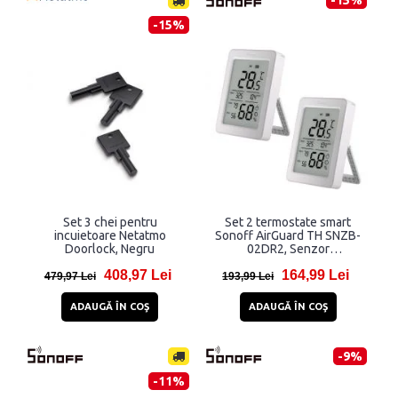
-15%
-15%
Set 3 chei pentru
Set 2 termostate smart
incuietoare Netatmo
Sonoff AirGuard TH SNZB-
Doorlock, Negru
02DR2, Senzor
Temperatura / Umiditate,
408,97 Lei
164,99 Lei
Compatibil ZigBee,
479,97 Lei
193,99 Lei
Bluetooth, Alb
ADAUGĂ ÎN COŞ
ADAUGĂ ÎN COŞ
-9%
-11%