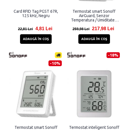
Card RFID Tag PGST 67R,
Termostat smart Sonoff
125 kHz, Negru
AirGuard, Senzor
Temperatura / Umiditate /
PM10 / PM2.5, Compatibil
4,81 Lei
217,98 Lei
Matter, WiFi, USB-C, Alb
22,81 Lei
259,98 Lei
ADAUGĂ ÎN COŞ
ADAUGĂ ÎN COŞ
-18%
-10%
Termostat smart Sonoff
Termostat inteligent Sonoff