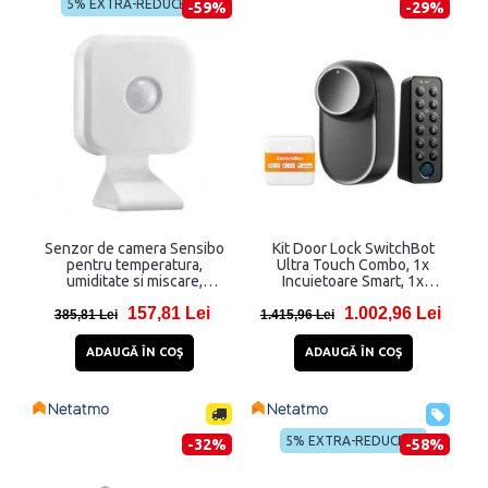
5% EXTRA-REDUCERE
-59%
-29%
Senzor de camera Sensibo
Kit Door Lock SwitchBot
pentru temperatura,
Ultra Touch Combo, 1x
umiditate si miscare,
Incuietoare Smart, 1x
functioneaza exclusiv cu
Keypad cu amprenta, 1xHub
157,81 Lei
1.002,96 Lei
Sensibo Air, Alb
Matter, Bluetooth, Negru
385,81 Lei
1.415,96 Lei
ADAUGĂ ÎN COŞ
ADAUGĂ ÎN COŞ
5% EXTRA-REDUCERE
-32%
-58%