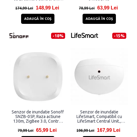
Control prin aplicatia
148,99 Lei
63,99 Lei
LifeSmart, Alb
174,99 Lei
78,99 Lei
ADAUGĂ ÎN COŞ
ADAUGĂ ÎN COŞ
-18%
-15%
Senzor de inundatie Sonoff
Senzor de inundatie
SNZB-05P, Raza actiune
LifeSmart, Compatibil cu
130m, ZigBee 3.0, Control
LifeSmart Central Unit.,
vocal, IP67, Alb
Control prin aplicatia
65,99 Lei
167,99 Lei
LifeSmart, Alb
79,99 Lei
196,99 Lei