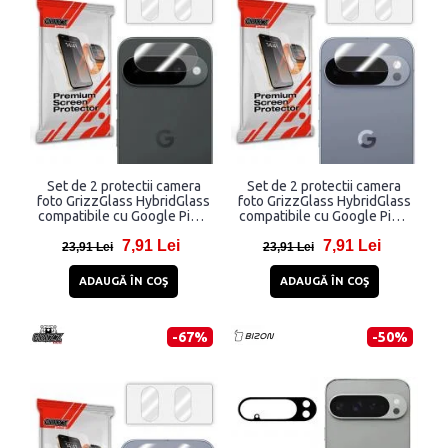
Set de 2 protectii camera
Set de 2 protectii camera
foto GrizzGlass HybridGlass
foto GrizzGlass HybridGlass
compatibile cu Google Pixel
compatibile cu Google Pixel
10, Transparent
10 Pro, Transparent
7,91 Lei
7,91 Lei
23,91 Lei
23,91 Lei
ADAUGĂ ÎN COŞ
ADAUGĂ ÎN COŞ
-67%
-50%