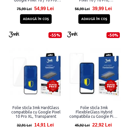
Google Pixel 10 / 10 Pro,
Pixel 10 / 10 Pro,
Negru
Transparent
54,99 Lei
39,99 Lei
75,99 Lei
56,99 Lei
ADAUGĂ ÎN COŞ
ADAUGĂ ÎN COŞ
-55%
-50%
Folie sticla 3mk HardGlass
Folie sticla 3mk
compatibila cu Google Pixel
FlexibleGlass Hybrid
10 Pro XL, Transparent
compatibila cu Google Pixel
8a 5G, Transparent
14,91 Lei
22,92 Lei
32,91 Lei
45,92 Lei