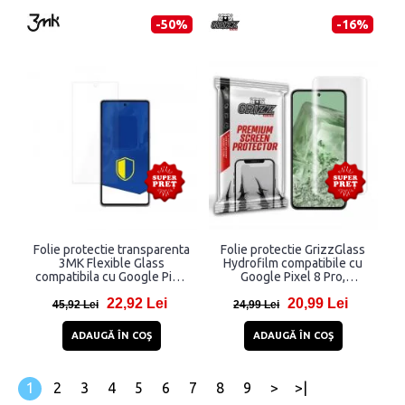
-50%
-16%
Folie protectie transparenta
Folie protectie GrizzGlass
3MK Flexible Glass
Hydrofilm compatibile cu
compatibila cu Google Pixel
Google Pixel 8 Pro,
7
Transparent
22,92 Lei
20,99 Lei
45,92 Lei
24,99 Lei
ADAUGĂ ÎN COŞ
ADAUGĂ ÎN COŞ
1
2
3
4
5
6
7
8
9
>
>|