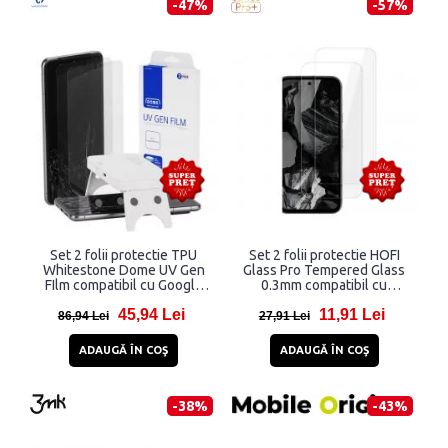
-47%
-57%
Set 2 folii protectie TPU
Set 2 folii protectie HOFI
Whitestone Dome UV Gen
Glass Pro Tempered Glass
FIlm compatibil cu Google
0.3mm compatibil cu
Pixel 8 Pro Clear
Google Pixel 9 Pro XL Clear
45,94 Lei
11,91 Lei
86,94 Lei
27,91 Lei
ADAUGĂ ÎN COŞ
ADAUGĂ ÎN COŞ
-38%
-43%