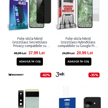
Folie sticla hibrid
Folie sticla hibrid
GrizzGlass SecretGlass
GrizzGlass HybridGlass
Privacy compatibile cu
compatibile cu Google Pixel
Google Pixel 8 Pro, Negru
8, Transparent
37,99 Lei
20,99 Lei
49,99 Lei
24,99 Lei
ADAUGĂ ÎN COŞ
ADAUGĂ ÎN COŞ
-62%
-35%