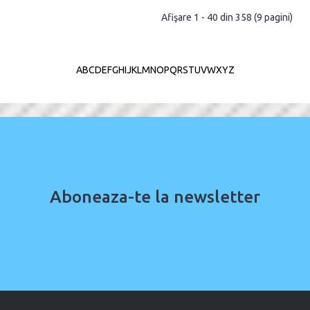
Afişare 1 - 40 din 358 (9 pagini)
A
B
C
D
E
F
G
H
I
J
K
L
M
N
O
P
Q
R
S
T
U
V
W
X
Y
Z
Aboneaza-te la newsletter