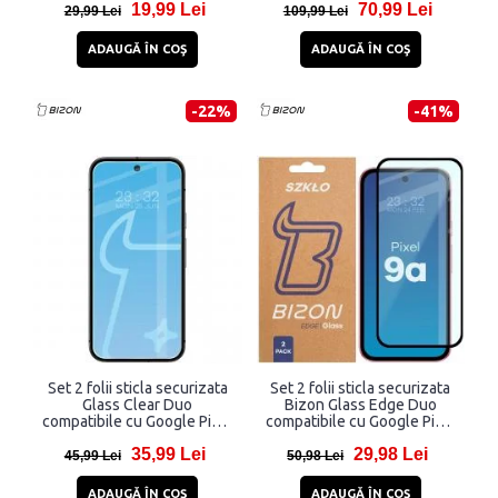
19,99 Lei
70,99 Lei
29,99 Lei
109,99 Lei
ADAUGĂ ÎN COŞ
ADAUGĂ ÎN COŞ
-22%
-41%
Set 2 folii sticla securizata
Set 2 folii sticla securizata
Glass Clear Duo
Bizon Glass Edge Duo
compatibile cu Google Pixel
compatibile cu Google Pixel
10 / 10 Pro / 9 / 9 Pro,
9a, Negru
35,99 Lei
29,98 Lei
Transparent
45,99 Lei
50,98 Lei
ADAUGĂ ÎN COŞ
ADAUGĂ ÎN COŞ