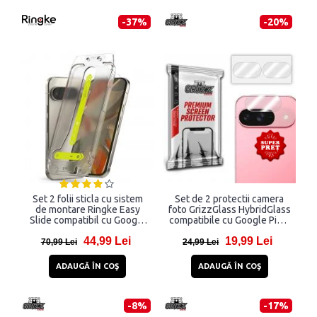
-37%
-20%
Set 2 folii sticla cu sistem
Set de 2 protectii camera
de montare Ringke Easy
foto GrizzGlass HybridGlass
Slide compatibil cu Google
compatibile cu Google Pixel
Pixel 9 / 9 Pro Clear
9, Transparent
44,99 Lei
19,99 Lei
70,99 Lei
24,99 Lei
ADAUGĂ ÎN COŞ
ADAUGĂ ÎN COŞ
-8%
-17%