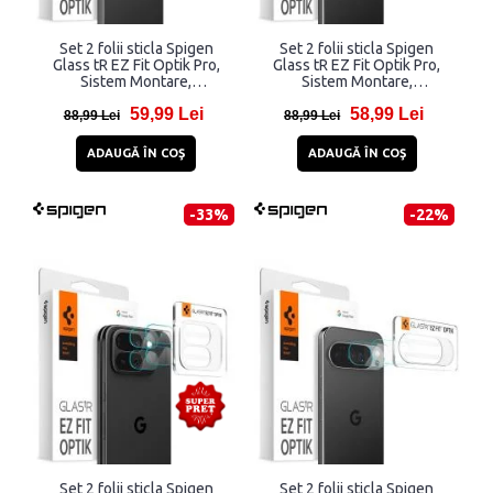
Set 2 folii sticla Spigen
Set 2 folii sticla Spigen
Glass tR EZ Fit Optik Pro,
Glass tR EZ Fit Optik Pro,
Sistem Montare,
Sistem Montare,
compatibila cu Google Pixel
compatibila cu Google Pixel
59,99 Lei
58,99 Lei
10, Transparent
10 Pro, Transparent
88,99 Lei
88,99 Lei
ADAUGĂ ÎN COŞ
ADAUGĂ ÎN COŞ
-33%
-22%
Set 2 folii sticla Spigen
Set 2 folii sticla Spigen