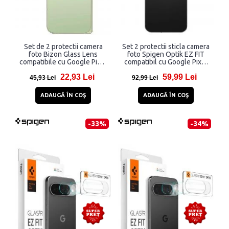
Set de 2 protectii camera
Set 2 protectii sticla camera
foto Bizon Glass Lens
foto Spigen Optik EZ FIT
compatibile cu Google Pixel
compatibil cu Google Pixel
10 Pro Fold, Negru
9 Pro Crystal Clear
22,93 Lei
59,99 Lei
45,93 Lei
92,99 Lei
ADAUGĂ ÎN COŞ
ADAUGĂ ÎN COŞ
-33%
-34%