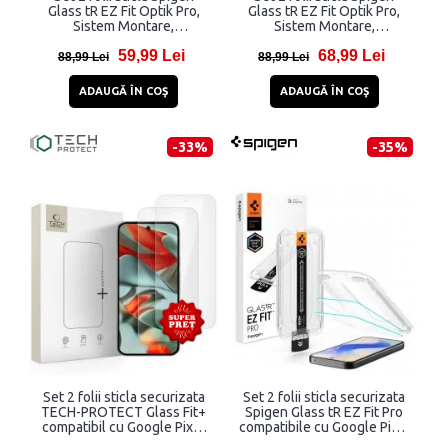
Glass tR EZ Fit Optik Pro,
Glass tR EZ Fit Optik Pro,
Sistem Montare,
Sistem Montare,
compatibila cu Google Pixel
compatibila cu Google Pixel
59,99 Lei
68,99 Lei
10 Pro Fold, Transparent
10 Pro XL, Transparent
88,99 Lei
88,99 Lei
ADAUGĂ ÎN COŞ
ADAUGĂ ÎN COŞ
-33%
-35%
Set 2 folii sticla securizata
Set 2 folii sticla securizata
TECH-PROTECT Glass Fit+
Spigen Glass tR EZ Fit Pro
compatibil cu Google Pixel
compatibile cu Google Pixel
9 / 9 Pro / 10 / 10 Pro Clear
10a, Transparent