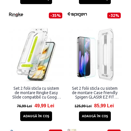
-35%
-32%
Set 2 folii sticla cu sistem
Set 2 folii sticla cu sistem
de montare Ringke Easy
de montare Case friendly
Slide compatibil cu Google
Spigen GLAStR EZ FIT
Pixel 9a Clear
compatibil cu Google Pixel
49,99 Lei
85,99 Lei
9 Pro XL
76,99 Lei
125,99 Lei
ADAUGĂ ÎN COŞ
ADAUGĂ ÎN COŞ