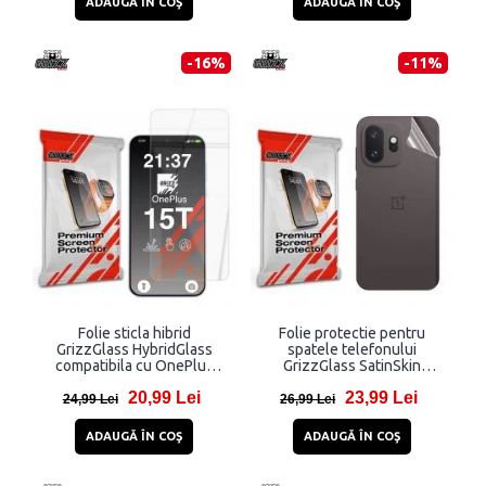
ADAUGĂ ÎN COŞ
ADAUGĂ ÎN COŞ
-16%
-11%
Folie sticla hibrid
Folie protectie pentru
GrizzGlass HybridGlass
spatele telefonului
compatibila cu OnePlus
GrizzGlass SatinSkin
15T, Transparent
compatibila cu OnePlus
20,99 Lei
23,99 Lei
15T, Transparent
24,99 Lei
26,99 Lei
ADAUGĂ ÎN COŞ
ADAUGĂ ÎN COŞ