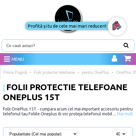
Profită și tu de cele mai mari reduceri!
MENIU
Prima Pagină
Folii protectie telefoane
pentru OnePlus
OnePlus 1
FOLII PROTECTIE TELEFOANE
ONEPLUS 15T
Folii OnePlus 15T - cumpara acum cel mai important accesoriu pentru
telefonul tau Foliile Oneplus iti vor proteja telefonul mobil ...
Mai mult