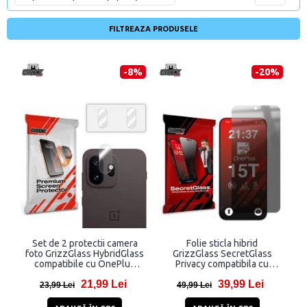
FILTREAZA PRODUSELE
-8%
-20%
Set de 2 protectii camera
Folie sticla hibrid
foto GrizzGlass HybridGlass
GrizzGlass SecretGlass
compatibile cu OnePlus
Privacy compatibila cu
15T, Transparent
OnePlus 15T, Negru
21,99 Lei
39,99 Lei
23,99 Lei
49,99 Lei