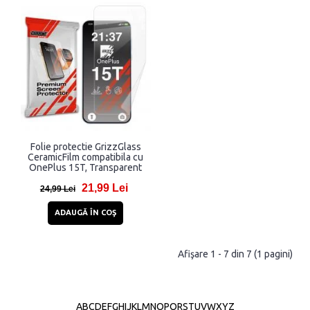
Folie protectie GrizzGlass
CeramicFilm compatibila cu
OnePlus 15T, Transparent
21,99 Lei
24,99 Lei
ADAUGĂ ÎN COŞ
Afişare 1 - 7 din 7 (1 pagini)
A
B
C
D
E
F
G
H
I
J
K
L
M
N
O
P
Q
R
S
T
U
V
W
X
Y
Z