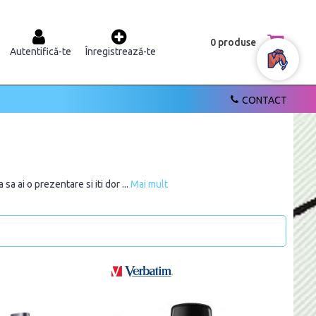
0 produse
Autentifică-te
Înregistrează-te
CONTACT
a ai o prezentare si iti dor ...
Mai mult