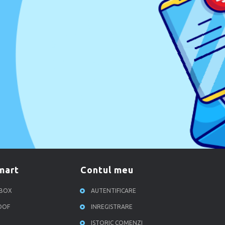
smart
contul meu
RBOX
AUTENTIFICARE
ROOF
INREGISTRARE
ISTORIC COMENZI