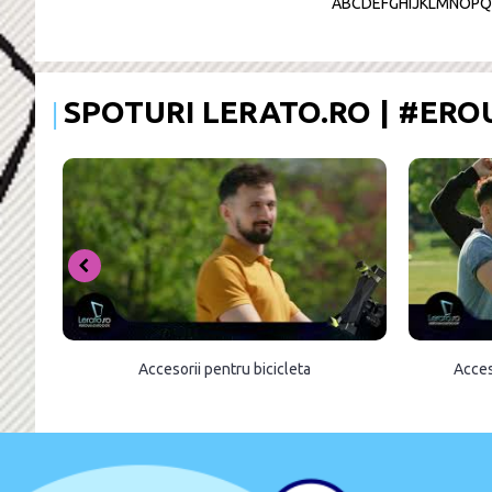
A
B
C
D
E
F
G
H
I
J
K
L
M
N
O
P
Q
SPOTURI LERATO.RO | #ER
Accesorii pentru bicicleta
Acces