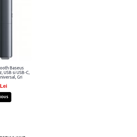
tooth Baseus
, USB si USB-C,
niversal, Gri
 Lei
ODUS