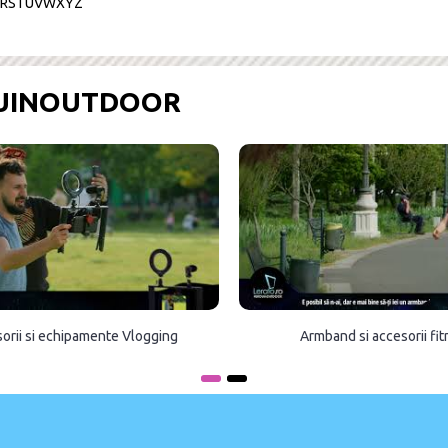
R
S
T
U
V
W
X
Y
Z
OUINOUTDOOR
orii si echipamente Vlogging
Armband si accesorii fi