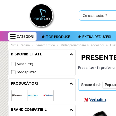
CATEGORII
TOP PRODUSE
EXTRA-REDUCERI
Prima Pagină
Smart Office
Videoproiectoare si accesorii
Pre
DISPONIBILITATE
PRESENT
Super Preț
Presenter - fii profesio
Stoc epuizat
PRODUCĂTORI
Sortare după:
BRAND COMPATIBIL