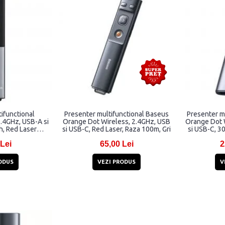
ifunctional
Presenter multifunctional Baseus
Presenter m
.4GHz, USB-A si
Orange Dot Wireless, 2.4GHz, USB
Orange Dot 
, Red Laser
si USB-C, Red Laser, Raza 100m, Gri
si USB-C, 3
ersal, Gri
Pointe
 Lei
65,00 Lei
2
ODUS
VEZI PRODUS
V