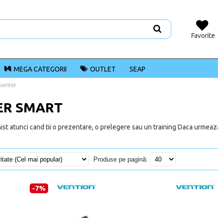
Favorite
MEGA CATEGORII
OUTLET
SEAP
senter
ER SMART
nist atunci cand tii o prezentare, o prelegere sau un training Daca urmeaza s
Produse pe pagină:
-7%