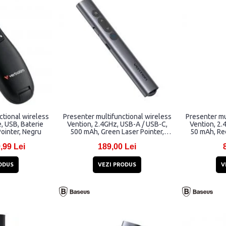
ctional wireless
Presenter multifunctional wireless
Presenter mu
, USB, Baterie
Vention, 2.4GHz, USB-A / USB-C,
Vention, 2.
ointer, Negru
500 mAh, Green Laser Pointer,
50 mAh, Red
Raza actiune laser 100m, Gri
actiune
,99 Lei
189,00 Lei
ODUS
VEZI PRODUS
V