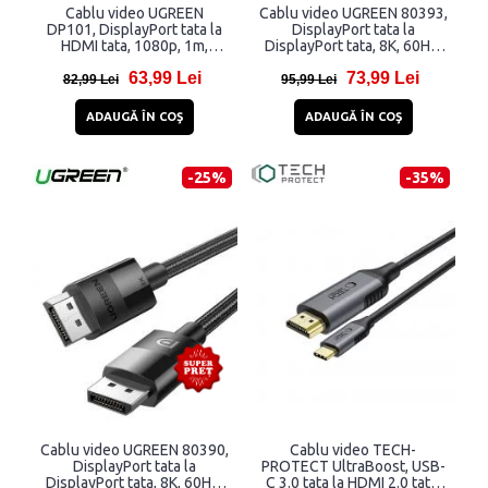
Cablu video UGREEN
Cablu video UGREEN 80393,
DP101, DisplayPort tata la
DisplayPort tata la
HDMI tata, 1080p, 1m,
DisplayPort tata, 8K, 60Hz,
Negru
32.4Gbps, 3m, Negru
63,99 Lei
73,99 Lei
82,99 Lei
95,99 Lei
ADAUGĂ ÎN COŞ
ADAUGĂ ÎN COŞ
-25%
-35%
Cablu video UGREEN 80390,
Cablu video TECH-
DisplayPort tata la
PROTECT UltraBoost, USB-
DisplayPort tata, 8K, 60Hz,
C 3.0 tata la HDMI 2.0 tata,