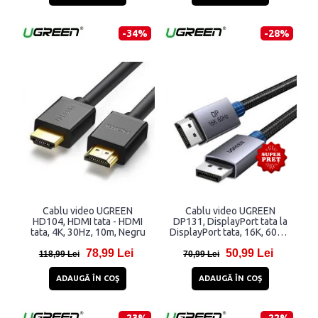
-34%
-28%
Cablu video UGREEN
Cablu video UGREEN
HD104, HDMI tata - HDMI
DP131, DisplayPort tata la
tata, 4K, 30Hz, 10m, Negru
DisplayPort tata, 16K, 60Hz,
80Gbps, 2m, Negru
78,99 Lei
50,99 Lei
118,99 Lei
70,99 Lei
ADAUGĂ ÎN COŞ
ADAUGĂ ÎN COŞ
-23%
-22%