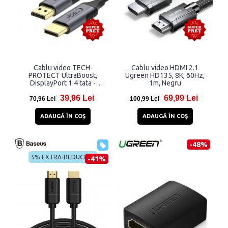
Cablu video TECH-
Cablu video HDMI 2.1
PROTECT UltraBoost,
Ugreen HD135, 8K, 60Hz,
DisplayPort 1.4 tata -
1m, Negru
DisplayPort 1.4 tata, 4K,
39,96 Lei
69,99 Lei
60Hz, 2m, Negru
70,96 Lei
100,99 Lei
ADAUGĂ ÎN COŞ
ADAUGĂ ÎN COŞ
-48%
5% EXTRA-REDUCERE
-41%