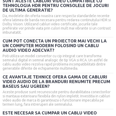
SUNT ACESTE CABLURI VIDEO COMPATIBILE CU
TEHNOLOGIA HDR PENTRU CONSOLELE DE JOCURI
DE ULTIMA GENERATIE?
Da, modelele din oferta noastra care respecta standardele recente
ofera latimea de banda necesara pentru redarea continutului HDR si
Dolby Vision. Utilizand cabluri video certificate, jocurile tale
preferate vor prinde viata prin culori mult mai vibrante si un contrast
imbunatatit.
CUM POT CONECTA UN PROIECTOR MAI VECHI LA
UN COMPUTER MODERN FOLOSIND UN CABLU
AUDIO VIDEO ADECVAT?
Poti utiliza un model convertor cu cip integrat care transforma
semnalul digital in semnal analogic de tip VGA si RCA. Un astfel de
cablu audio video rezolva rapid problema incompatibilitatii dintre
generatiile diferite de echipamente multimedia.
CE AVANTAJE TEHNICE OFERA GAMA DE CABLURI
VIDEO AUDIO DE LA BRANDURI RENUMITE PRECUM
BASEUS SAU UGREEN?
Aceste produse sunt recunoscute pentru durabilitatea conectorilor
si mantaua exterioara flexibila din nylon impletit. Investitia in cabluri
video audio de marca iti garanteaza o functionare impecabila pe
termen lung, fara intreruperi ale semnalului.
ESTE NECESAR SA CUMPAR UN CABLU VIDEO