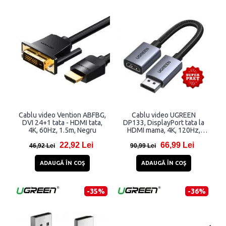
Cablu video Vention ABFBG,
Cablu video UGREEN
DVI 24+1 tata - HDMI tata,
DP133, DisplayPort tata la
4K, 60Hz, 1.5m, Negru
HDMI mama, 4K, 120Hz,
HDR, 20cm, Negru
22,92 Lei
66,99 Lei
46,92 Lei
90,99 Lei
ADAUGĂ ÎN COŞ
ADAUGĂ ÎN COŞ
-35%
-36%