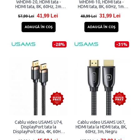
WHDMI-20, HDMI tata -
WHDMI-10, HDMI tata -
HDMI tata, 8K, 60Hz, 2m,
HDMI tata, 8K, 60Hz, 1m,
Argintiu
Argintiu
41,99 Lei
31,99 Lei
57,99 Lei
48,99 Lei
ADAUGĂ ÎN COŞ
ADAUGĂ ÎN COŞ
-28%
-31%
Cablu video USAMS U74,
Cablu video USAMS U67,
DisplayPort tata la
HDMI tata la HDMI tata, 8K,
DisplayPort tata, 4K, 60Hz,
60Hz, 3m, Negru
2m, Negru