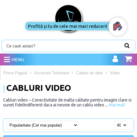
Profită și tu de cele mai mari reduceri!
MENIU
Prima Pagină
Accesorii Telefoane
Cabluri de date
Video
CABLURI VIDEO
Cabluri video – Conectivitate de inalta calitate pentru imagini clare si
sunet fidelIndiferent daca ai nevoie de un cablu video ...
Mai mult