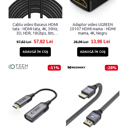
Cablu video Baseus HDMI
Adaptor video UGREEN
tata - HDMI tata, 4K, 30Hz,
20107 HDMI mama - HDMI
3D, HDR, 18Gbps, 8m,
mama, 4K, Negru
Negru
57,82 Lei
13,96 Lei
97,82 Lei
26,96 Lei
ADAUGĂ ÎN COŞ
ADAUGĂ ÎN COŞ
-51%
-28%