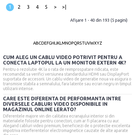
1
2
3
4
5
>
>|
Afişare 1 - 40 din 193 (5 pagini)
A
B
C
D
E
F
G
H
I
J
K
L
M
N
O
P
Q
R
S
T
U
V
W
X
Y
Z
CUM ALEG UN CABLU VIDEO POTRIVIT PENTRU A
CONECTA LAPTOPUL LA UN MONITOR EXTERN 4K?
Pentru o rezolutie 4K la o rata de reimprospatare ridicata, este
recomandat sa verifici versiunea standardului HDMI sau DisplayPort
suportata de accesorii. Un cablu video de generatie noua va asigura o
transmisie stabila a semnalului, fara latente sau ecran negru in timpul
utilizarii intense.
CARE ESTE DIFERENTA DE PERFORMANTA INTRE
DIVERSELE CABLURI VIDEO DISPONIBILE IN
MAGAZINUL ONLINE LERATO?
Diferentele majore vin din calitatea ecranajului interior si din
materialele folosite pentru conectori, cum ar fi placarea cu aur.
Alegand cabluri video premium, beneficiezi de o protectie excelenta
impotriva interferentelor electromagnetice cauzate de alte aparate