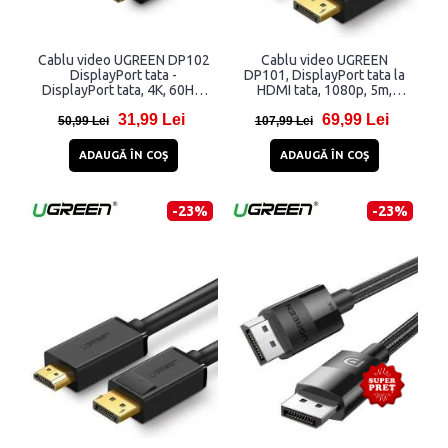
Cablu video UGREEN DP102
Cablu video UGREEN
DisplayPort tata -
DP101, DisplayPort tata la
DisplayPort tata, 4K, 60Hz,
HDMI tata, 1080p, 5m,
3D, 2 moduri, 1m, Negru
Negru
31,99 Lei
69,99 Lei
50,99 Lei
107,99 Lei
ADAUGĂ ÎN COŞ
ADAUGĂ ÎN COŞ
-23%
-23%