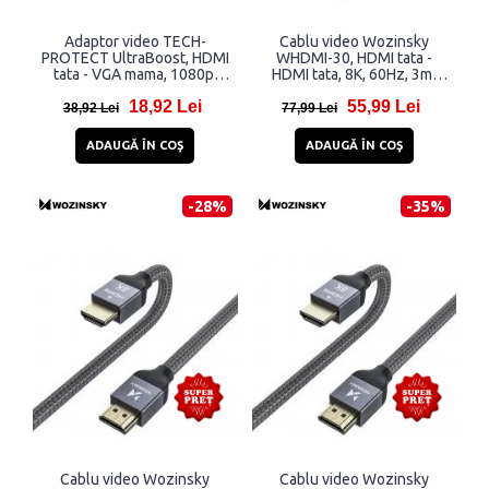
Adaptor video TECH-
Cablu video Wozinsky
PROTECT UltraBoost, HDMI
WHDMI-30, HDMI tata -
tata - VGA mama, 1080p,
HDMI tata, 8K, 60Hz, 3m,
60Hz, 20 cm, Negru
Argintiu
18,92 Lei
55,99 Lei
38,92 Lei
77,99 Lei
ADAUGĂ ÎN COŞ
ADAUGĂ ÎN COŞ
-28%
-35%
Cablu video Wozinsky
Cablu video Wozinsky