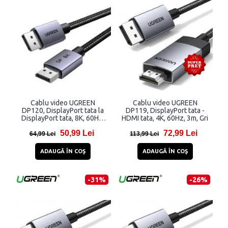
Cablu video UGREEN
Cablu video UGREEN
DP120, DisplayPort tata la
DP119, DisplayPort tata -
DisplayPort tata, 8K, 60Hz,
HDMI tata, 4K, 60Hz, 3m, Gri
32.4Gbps, 3m, Negru
50,99 Lei
72,99 Lei
64,99 Lei
113,99 Lei
ADAUGĂ ÎN COŞ
ADAUGĂ ÎN COŞ
-31%
-26%