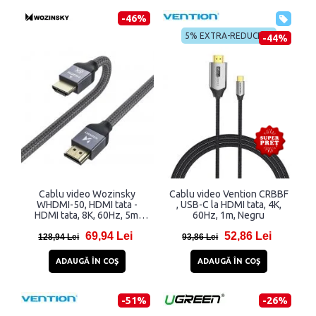
-46%
5% EXTRA-REDUCERE
-44%
Cablu video Wozinsky
Cablu video Vention CRBBF
WHDMI-50, HDMI tata -
, USB-C la HDMI tata, 4K,
HDMI tata, 8K, 60Hz, 5m,
60Hz, 1m, Negru
Argintiu
69,94 Lei
52,86 Lei
128,94 Lei
93,86 Lei
ADAUGĂ ÎN COŞ
ADAUGĂ ÎN COŞ
-51%
-26%