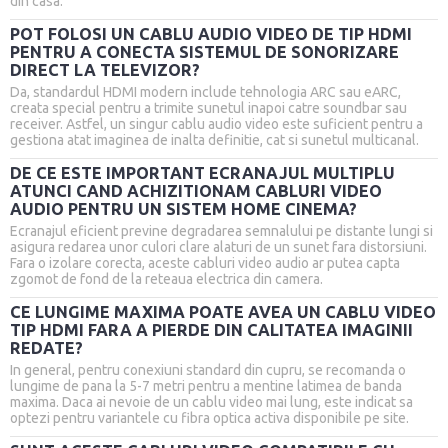
din casa.
POT FOLOSI UN CABLU AUDIO VIDEO DE TIP HDMI
PENTRU A CONECTA SISTEMUL DE SONORIZARE
DIRECT LA TELEVIZOR?
Da, standardul HDMI modern include tehnologia ARC sau eARC,
creata special pentru a trimite sunetul inapoi catre soundbar sau
receiver. Astfel, un singur cablu audio video este suficient pentru a
gestiona atat imaginea de inalta definitie, cat si sunetul multicanal.
DE CE ESTE IMPORTANT ECRANAJUL MULTIPLU
ATUNCI CAND ACHIZITIONAM CABLURI VIDEO
AUDIO PENTRU UN SISTEM HOME CINEMA?
Ecranajul eficient previne degradarea semnalului pe distante lungi si
asigura redarea unor culori clare alaturi de un sunet fara distorsiuni.
Fara o izolare corecta, aceste cabluri video audio ar putea capta
zgomot de fond de la reteaua electrica din camera.
CE LUNGIME MAXIMA POATE AVEA UN CABLU VIDEO
TIP HDMI FARA A PIERDE DIN CALITATEA IMAGINII
REDATE?
In general, pentru conexiuni standard din cupru, se recomanda o
lungime de pana la 5-7 metri pentru a mentine latimea de banda
maxima. Daca ai nevoie de un cablu video mai lung, este indicat sa
optezi pentru variantele cu fibra optica activa disponibile pe site.