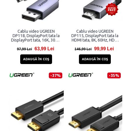
Cablu video UGREEN
Cablu video UGREEN
DP118, DisplayPort tata la
DP115, DisplayPort tata la
DisplayPort tata, 16K, 30Hz,
HDMI tata, 8K, 60Hz, HDR,
80Gbps, 2m, Negru
2m, Negru
63,99 Lei
99,99 Lei
97,99 Lei
146,99 Lei
ADAUGĂ ÎN COŞ
ADAUGĂ ÎN COŞ
-37%
-35%