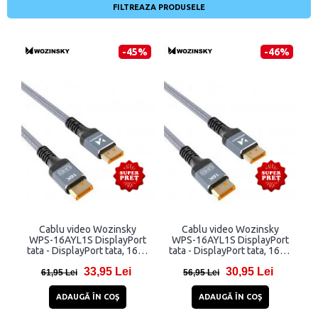
FILTREAZA PRODUSELE
-45%
-46%
Cablu video Wozinsky
Cablu video Wozinsky
WPS-16AYL1S DisplayPort
WPS-16AYL1S DisplayPort
tata - DisplayPort tata, 16K /
tata - DisplayPort tata, 16K /
60Hz, 8K / 120Hz, HDR /
60Hz, 8K / 120Hz, HDR /
33,95 Lei
30,95 Lei
HDCP / DSC, 3D, 80Gbps,
HDCP / DSC, 3D, 80Gbps,
61,95 Lei
56,95 Lei
2m, Negru
1m, Negru
ADAUGĂ ÎN COŞ
ADAUGĂ ÎN COŞ