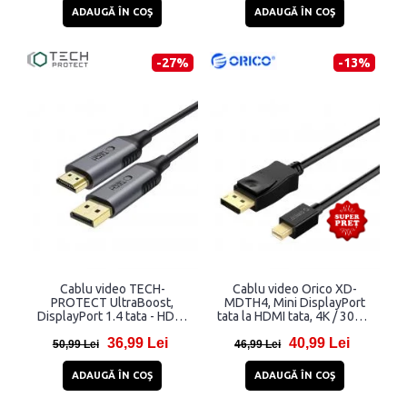
ADAUGĂ ÎN COŞ
ADAUGĂ ÎN COŞ
-27%
-13%
Cablu video TECH-
Cablu video Orico XD-
PROTECT UltraBoost,
MDTH4, Mini DisplayPort
DisplayPort 1.4 tata - HDMI
tata la HDMI tata, 4K / 30Hz,
2.0 tata, 4K, 60Hz, 2m,
3m, Negru
36,99 Lei
40,99 Lei
Negru
50,99 Lei
46,99 Lei
ADAUGĂ ÎN COŞ
ADAUGĂ ÎN COŞ