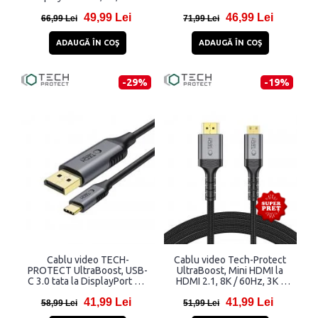
32.4Gbps, 2m, Negru
4K, 60Hz, 1.8m, Negru
49,99 Lei
46,99 Lei
66,99 Lei
71,99 Lei
ADAUGĂ ÎN COŞ
ADAUGĂ ÎN COŞ
-29%
-19%
Cablu video TECH-
Cablu video Tech-Protect
PROTECT UltraBoost, USB-
UltraBoost, Mini HDMI la
C 3.0 tata la DisplayPort 1.4
HDMI 2.1, 8K / 60Hz, 3K /
tata, 8K, 60Hz, 1.8m, Negru
120Hz, 2m, Negru
41,99 Lei
41,99 Lei
58,99 Lei
51,99 Lei