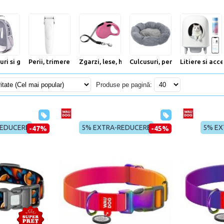
uri si genti transport animale
Perii, trimere si clesti animale
Zgarzi, lese, hamuri
Culcusuri, perne si saltele an
Litiere si acce
Produse pe pagină:
REDUCERE
5% EXTRA-REDUCERE
5% EX
-47%
-45%