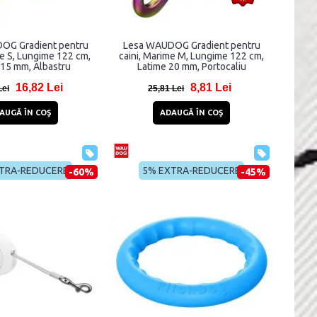
OG Gradient pentru
Lesa WAUDOG Gradient pentru
me S, Lungime 122 cm,
caini, Marime M, Lungime 122 cm,
 15 mm, Albastru
Latime 20 mm, Portocaliu
16,82 Lei
8,81 Lei
Lei
25,81 Lei
AUGĂ ÎN COŞ
ADAUGĂ ÎN COŞ
TRA-REDUCERE
5% EXTRA-REDUCERE
-60%
-45%