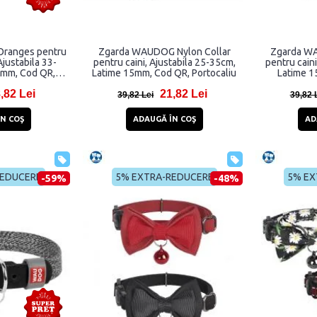
ranges pentru
Zgarda WAUDOG Nylon Collar
Zgarda WA
Ajustabila 33-
pentru caini, Ajustabila 25-35cm,
pentru cain
5mm, Cod QR,
Latime 15mm, Cod QR, Portocaliu
Latime 1
olor
,82 Lei
21,82 Lei
39,82 Lei
39,82 
N COŞ
ADAUGĂ ÎN COŞ
AD
REDUCERE
5% EXTRA-REDUCERE
5% EX
-59%
-48%