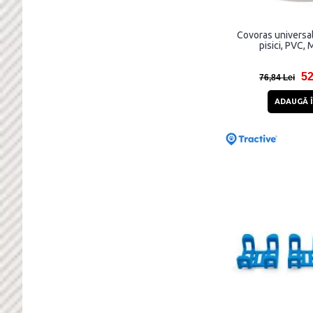
9.7 cm
Covoras universal
pisici, PVC, 
52
76,84 Lei
ADAUGĂ Î