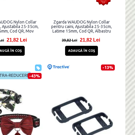
UDOG Nylon Collar
Zgarda WAUDOG Nylon Collar
i, Ajustabila 25-35cm,
pentru caini, Ajustabila 25-35cm,
5mm, Cod QR, Mov
Latime 15mm, Cod QR, Albastru
21,82 Lei
21,82 Lei
Lei
39,82 Lei
AUGĂ ÎN COŞ
ADAUGĂ ÎN COŞ
-13%
TRA-REDUCERE
-43%