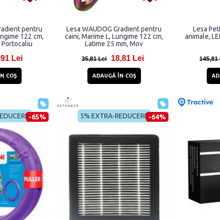
dient pentru
Lesa WAUDOG Gradient pentru
Lesa Pet
Lungime 122 cm,
caini, Marime L, Lungime 122 cm,
animale, LE
 Portocaliu
Latime 25 mm, Mov
,91 Lei
18,81 Lei
35,81 Lei
145,81 
N COŞ
ADAUGĂ ÎN COŞ
AD
REDUCERE
5% EXTRA-REDUCERE
-65%
-64%