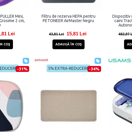
i PULLER Mini,
Filtru de rezerva HEPA pentru
Dispozitiv
Grosime 2 cm,
PETONEER AirMaster Negru
caini Tra
v
Autono
Monitori
,81 Lei
15,81 Lei
frecventa r
43,81 Lei
482,97 
somn / ni
Tracking, Co
N COŞ
ADAUGĂ ÎN COŞ
AD
REDUCERE
5% EXTRA-REDUCERE
-31%
-34%