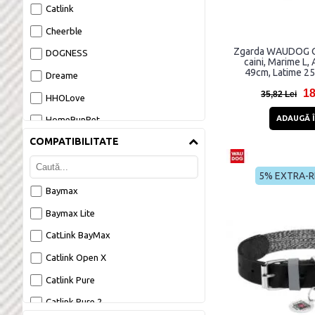
Catlink
Cheerble
Zgarda WAUDOG O
DOGNESS
caini, Marime L, 
49cm, Latime 2
Dreame
Multic
18
35,82 Lei
HHOLove
ADAUGĂ Î
HomeRunPet
COMPATIBILITATE
Neakasa
Oneisall
5% EXTRA-
PETONEER
Baymax
PetKit
Baymax Lite
Petwant
CatLink BayMax
Rojeco
Catlink Open X
Tesla
Catlink Pure
UBPet
Catlink Pure 2