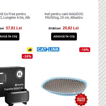
Kit Go Free pentru
Inel pentru caini WAUDOG
D, Lungime 4.5m, Alb
PitchDog, 20 cm, Albastru
57,81 Lei
20,82 Lei
Lei
37,82 Lei
AUGĂ ÎN COŞ
ADAUGĂ ÎN COŞ
-16%
-26%