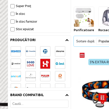
Super Preț
Perii, trimere si clesti animale 
În stoc
În stoc furnizor
Purificatoare animale 
Stoc epuizat
Purificatoare animale
Rucsac
Supraveghere si garduri 
invizibile 
PRODUCĂTORI
Sortare după:
Zgarzi, lese, hamuri 
5% EXTRA-
BRAND COMPATIBIL