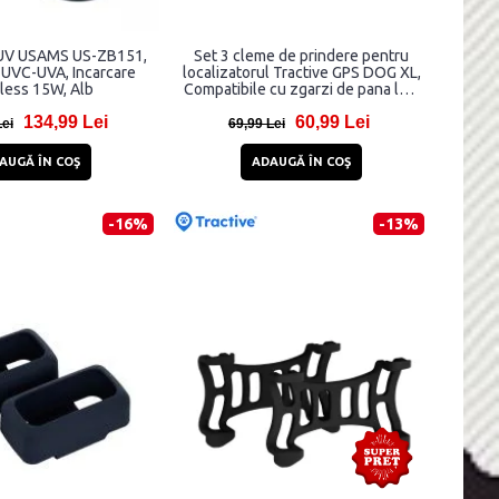
r UV USAMS US-ZB151,
Set 3 cleme de prindere pentru
e UVC-UVA, Incarcare
localizatorul Tractive GPS DOG XL,
less 15W, Alb
Compatibile cu zgarzi de pana la 4
cm latime, Bej
134,99 Lei
60,99 Lei
Lei
69,99 Lei
AUGĂ ÎN COŞ
ADAUGĂ ÎN COŞ
-16%
-13%