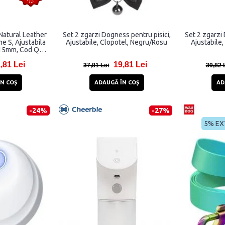
tural Leather
Set 2 zgarzi Dogness pentru pisici,
Set 2 zgarzi 
me S, Ajustabila
Ajustabile, Clopotel, Negru/Rosu
Ajustabile,
15mm, Cod QR,
ru
,81 Lei
19,81 Lei
37,81 Lei
39,82 
N COŞ
ADAUGĂ ÎN COŞ
AD
-24%
-27%
5% EX