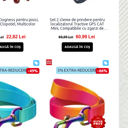
Dogness pentru pisici,
Set 2 cleme de prindere pentru
 Clopotel, Multicolor
localizatorul Tractive GPS CAT
Mini, Compatibile cu zgarzi de
pana la 2 cm latime, Negru
22,82 Lei
60,99 Lei
Lei
69,99 Lei
AUGĂ ÎN COŞ
ADAUGĂ ÎN COŞ
TRA-REDUCERE
5% EXTRA-REDUCERE
-49%
-66%