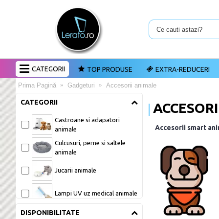
CATEGORII
TOP PRODUSE
EXTRA-REDUCERI
Prima Pagină
Gadgeturi
Accesorii animale
CATEGORII
ACCESORI
Castroane si adapatori 
Accesorii smart ani
animale 
Culcusuri, perne si saltele 
animale 
Jucarii animale 
Lampi UV uz medical animale 
DISPONIBILITATE
Litiere si accesorii 