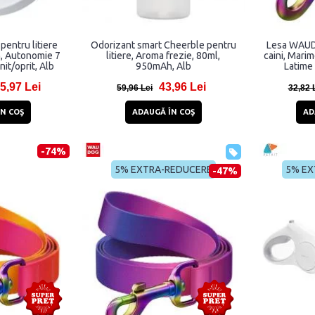
pentru litiere
Odorizant smart Cheerble pentru
Lesa WAUD
, Autonomie 7
litiere, Aroma frezie, 80ml,
caini, Mari
nit/oprit, Alb
950mAh, Alb
Latime
5,97 Lei
43,96 Lei
59,96 Lei
32,82 
N COŞ
ADAUGĂ ÎN COŞ
AD
-74%
5% EXTRA-REDUCERE
5% EX
-47%