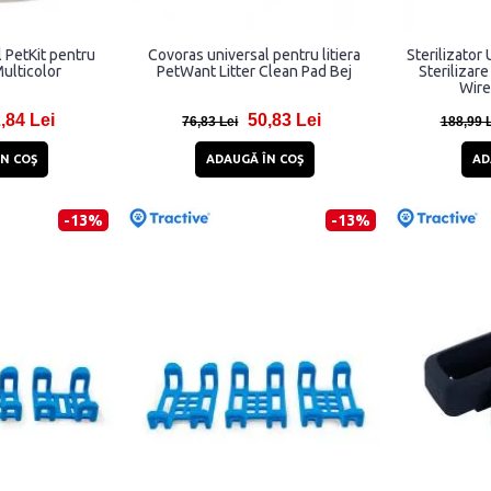
 PetKit pentru
Covoras universal pentru litiera
Sterilizato
Multicolor
PetWant Litter Clean Pad Bej
Sterilizar
Wire
,84 Lei
50,83 Lei
76,83 Lei
188,99 
N COŞ
ADAUGĂ ÎN COŞ
AD
-13%
-13%