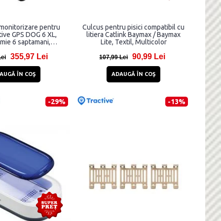
 monitorizare pentru
Culcus pentru pisici compatibil cu
ctive GPS DOG 6 XL,
litiera Catlink Baymax / Baymax
mie 6 saptamani,
Lite, Textil, Multicolor
zare ritm cardiac /
355,97 Lei
90,99 Lei
espiratorie / calitate
Lei
107,99 Lei
vel activitate, Live
mpatibil iOS / Android,
AUGĂ ÎN COŞ
ADAUGĂ ÎN COŞ
Negru
-29%
-13%