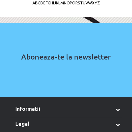
A
B
C
D
E
F
G
H
I
J
K
L
M
N
O
P
Q
R
S
T
U
V
W
X
Y
Z
Aboneaza-te la newsletter
informatii
legal