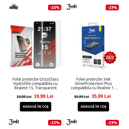
-20%
-29%
Folie protectie GrizzGlass
Folie protectie 3mk
Hydrofilm compatibila cu
SilverProtection Plus
Realme 15, Transparent
compatibila cu Realme 15
5G, Transparent
19,99 Lei
35,99 Lei
24,99 Lei
50,99 Lei
ADAUGĂ ÎN COŞ
ADAUGĂ ÎN COŞ
-33%
-29%