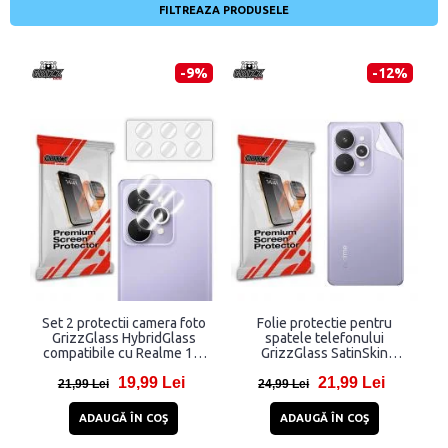
FILTREAZA PRODUSELE
-9%
-12%
Set 2 protectii camera foto
Folie protectie pentru
GrizzGlass HybridGlass
spatele telefonului
compatibile cu Realme 15,
GrizzGlass SatinSkin
Transparent
compatibila cu Realme 15,
19,99 Lei
21,99 Lei
Transparent
21,99 Lei
24,99 Lei
ADAUGĂ ÎN COŞ
ADAUGĂ ÎN COŞ