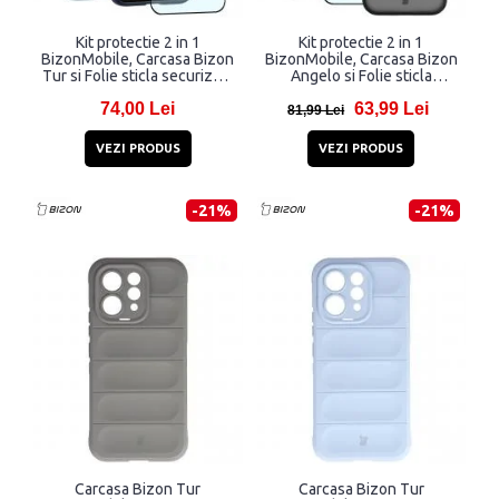
Kit protectie 2 in 1
Kit protectie 2 in 1
BizonMobile, Carcasa Bizon
BizonMobile, Carcasa Bizon
Tur si Folie sticla securizata
Angelo si Folie sticla
Bizon Glass Edge,
securizata Bizon Glass
74,00 Lei
63,99 Lei
compatibil cu Vivo V70,
Edge, compatibil cu Vivo
81,99 Lei
Dark Blue
V70 5G, Negru
VEZI PRODUS
VEZI PRODUS
-21%
-21%
Carcasa Bizon Tur
Carcasa Bizon Tur