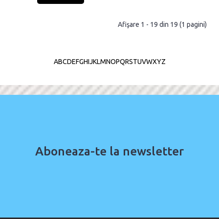
Afişare 1 - 19 din 19 (1 pagini)
A
B
C
D
E
F
G
H
I
J
K
L
M
N
O
P
Q
R
S
T
U
V
W
X
Y
Z
Aboneaza-te la newsletter