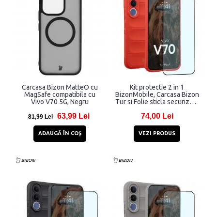
Carcasa Bizon MatteO cu
Kit protectie 2 in 1
MagSafe compatibila cu
BizonMobile, Carcasa Bizon
Vivo V70 5G, Negru
Tur si Folie sticla securizata
Bizon Glass Edge,
63,99 Lei
74,00 Lei
compatibil cu Vivo V70,
81,99 Lei
Rosu
ADAUGĂ ÎN COŞ
VEZI PRODUS