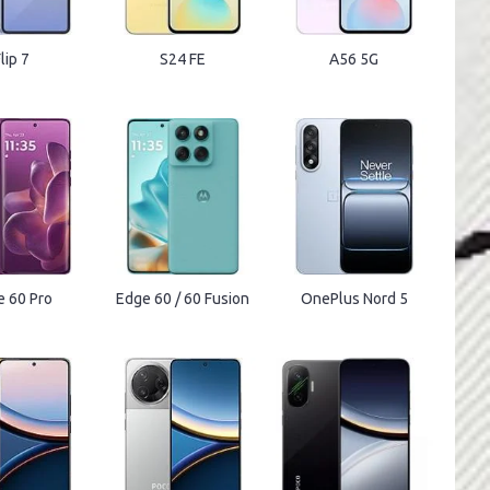
lip 7
S24 FE
A56 5G
e 60 Pro
Edge 60 / 60 Fusion
OnePlus Nord 5