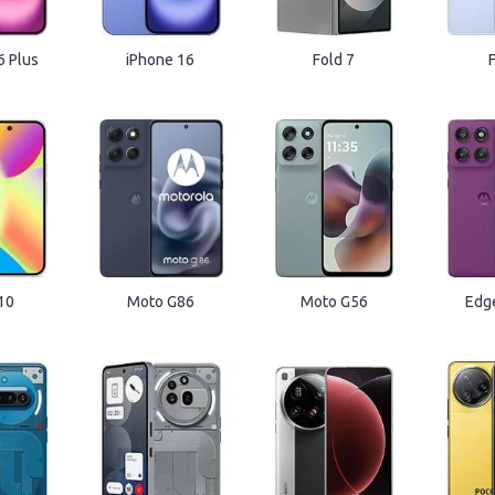
6 Plus
iPhone 16
Fold 7
F
 10
Moto G86
Moto G56
Edg