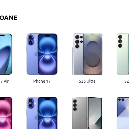
FOANE
7 Air
iPhone 17
S25 Ultra
S2