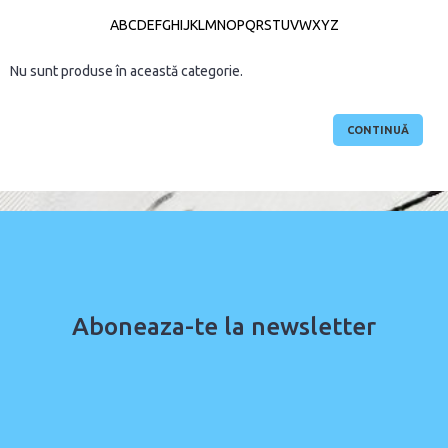
A
B
C
D
E
F
G
H
I
J
K
L
M
N
O
P
Q
R
S
T
U
V
W
X
Y
Z
Nu sunt produse în această categorie.
CONTINUĂ
Aboneaza-te la newsletter