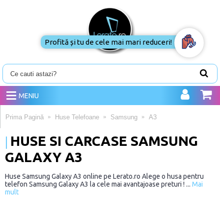
Profită și tu de cele mai mari reduceri!
MENIU
Prima Pagină
Huse Telefoane
Samsung
A3
HUSE SI CARCASE SAMSUNG
GALAXY A3
Huse Samsung Galaxy A3 online pe Lerato.ro Alege o husa pentru
telefon Samsung Galaxy A3 la cele mai avantajoase preturi ! ...
Mai
mult