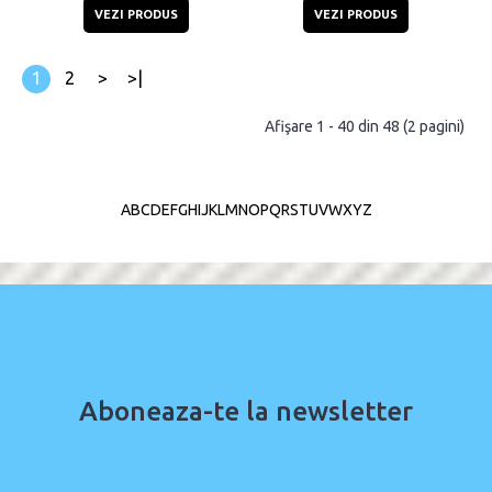
VEZI PRODUS
VEZI PRODUS
1
2
>
>|
Afişare 1 - 40 din 48 (2 pagini)
A
B
C
D
E
F
G
H
I
J
K
L
M
N
O
P
Q
R
S
T
U
V
W
X
Y
Z
Aboneaza-te la newsletter