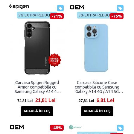
5% EXTRA-REDUCERE
5% EXTRA-REDUCERE
-71%
-76%
Carcasa Spigen Rugged
Carcasa Silicone Case
Armor compatibila cu
compatibila cu Samsung
Samsung Galaxy A14 4G
Galaxy A14 4G / A14 5G
Matte Black
Blue
21,81 Lei
6,81 Lei
74,81 Lei
27,81 Lei
ADAUGĂ ÎN COŞ
ADAUGĂ ÎN COŞ
-48%