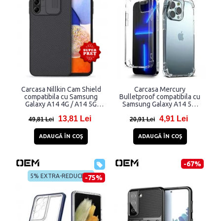
Carcasa Nillkin Cam Shield
Carcasa Mercury
compatibila cu Samsung
Bulletproof compatibila cu
Galaxy A14 4G / A14 5G
Samsung Galaxy A14 5G,
Black
Transparent
13,81 Lei
4,91 Lei
49,81 Lei
20,91 Lei
ADAUGĂ ÎN COŞ
ADAUGĂ ÎN COŞ
-67%
5% EXTRA-REDUCERE
-75%