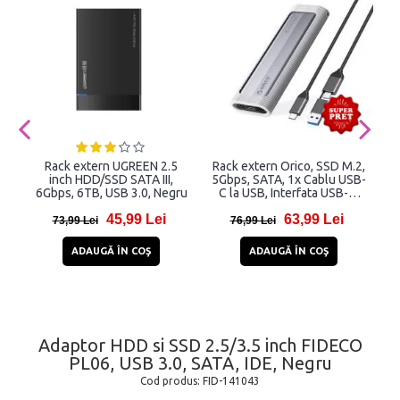
Rack extern UGREEN 2.5
Rack extern Orico, SSD M.2,
inch HDD/SSD SATA III,
5Gbps, SATA, 1x Cablu USB-
6Gbps, 6TB, USB 3.0, Negru
C la USB, Interfata USB-C,
Gri
45,99 Lei
63,99 Lei
73,99 Lei
76,99 Lei
ADAUGĂ ÎN COŞ
ADAUGĂ ÎN COŞ
Adaptor HDD si SSD 2.5/3.5 inch FIDECO
PL06, USB 3.0, SATA, IDE, Negru
Cod produs:
FID-141043