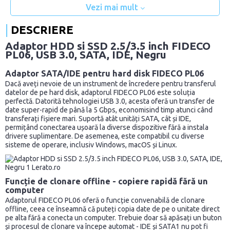
Vezi mai mult
DESCRIERE
Adaptor HDD si SSD 2.5/3.5 inch FIDECO
PL06, USB 3.0, SATA, IDE, Negru
Adaptor SATA/IDE pentru hard disk FIDECO PL06
Dacă aveți nevoie de un instrument de încredere pentru transferul
datelor de pe hard disk, adaptorul FIDECO PL06 este soluția
perfectă. Datorită tehnologiei USB 3.0, acesta oferă un transfer de
date super-rapid de până la 5 Gbps, economisind timp atunci când
transferați fișiere mari. Suportă atât unități SATA, cât și IDE,
permițând conectarea ușoară la diverse dispozitive fără a instala
drivere suplimentare. De asemenea, este compatibil cu diverse
sisteme de operare, inclusiv Windows, macOS și Linux.
Funcție de clonare offline - copiere rapidă fără un
computer
Adaptorul FIDECO PL06 oferă o funcție convenabilă de clonare
offline, ceea ce înseamnă că puteți copia date de pe o unitate direct
pe alta fără a conecta un computer. Trebuie doar să apăsați un buton
și procesul de clonare va începe automat - IDE și SATA1 nu pot fi