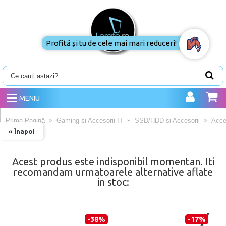
Profită și tu de cele mai mari reduceri!
MENIU
Prima Pagină
Gaming si Accesorii IT
SSD/HDD si Accesorii
Acces
« Înapoi
Acest produs este indisponibil momentan. Iti
recomandam urmatoarele alternative aflate
in stoc:
-38%
-17%