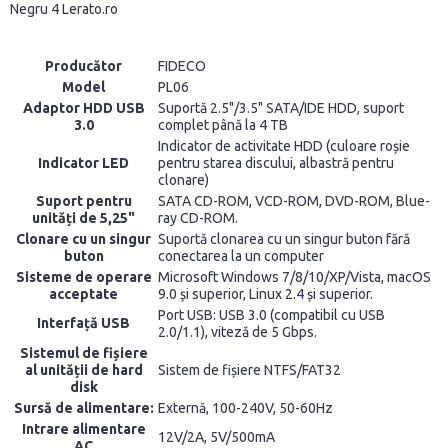
Producător
FIDECO
Model
PL06
Adaptor HDD USB
Suportă 2.5"/3.5" SATA/IDE HDD, suport
3.0
complet până la 4 TB
Indicator de activitate HDD (culoare roșie
Indicator LED
pentru starea discului, albastră pentru
clonare)
Suport pentru
SATA CD-ROM, VCD-ROM, DVD-ROM, Blue-
unități de 5,25"
ray CD-ROM.
Clonare cu un singur
Suportă clonarea cu un singur buton fără
buton
conectarea la un computer
Sisteme de operare
Microsoft Windows 7/8/10/XP/Vista, macOS
acceptate
9.0 și superior, Linux 2.4 și superior.
Port USB: USB 3.0 (compatibil cu USB
Interfață USB
2.0/1.1), viteză de 5 Gbps.
Sistemul de fișiere
al unității de hard
Sistem de fișiere NTFS/FAT32
disk
Sursă de alimentare:
Externă, 100-240V, 50-60Hz
Intrare alimentare
12V/2A, 5V/500mA
AC