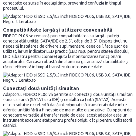
conectate ca surse în același timp, prevenind confuzia în timpul
procesului.
Compatibilitate largă și utilizare convenabilă
FIDECO PL06 se remarcă prin compatibilitatea sa largă - puteți
conecta atât unități SATA/IDE de 2,5", cât și de 3,5". Dispozitivul nu
necesită instalarea de drivere suplimentare, ceea ce îl face ușor de
utilizat, iar un indicator LED practic (LED roșu pentru starea discului,
LED albastru pentru clonare) ajută la monitorizarea funcționării
adaptorului. Carcasa robustă din aluminiu garantează durabilitate și
răcire eficientă în timpul transferului intensiv de date.
Conectați două unități simultan
Adaptorul FIDECO PL06 vă permite să conectați două unități simultan
- una ca sursă (SATA1 sau IDE) și cealaltă ca țintă (SATA2). Aceasta
este o soluție excelentă dacă intenționați să transferați date între
diferite unități fără a fi nevoie de mai multe dispozitive. Cu opțiuni de
conectare versatile și transfer rapid de date, acest adaptor este un
instrument excelent atât pentru profesioniști, cât și pentru utilizatorii
casnici.