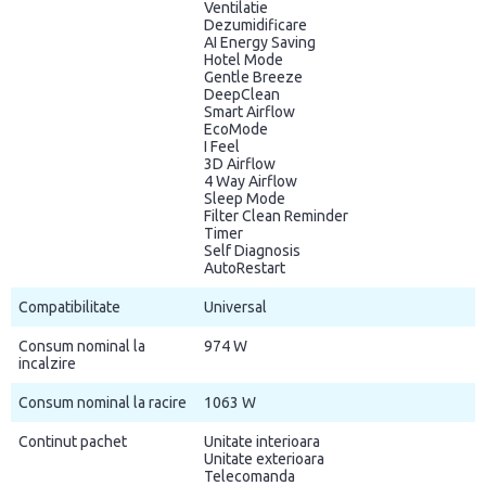
Ventilatie
Dezumidificare
AI Energy Saving
Hotel Mode
Gentle Breeze
DeepClean
Smart Airflow
EcoMode
I Feel
3D Airflow
4 Way Airflow
Sleep Mode
Filter Clean Reminder
Timer
Self Diagnosis
AutoRestart
Compatibilitate
Universal
Consum nominal la
974 W
incalzire
Consum nominal la racire
1063 W
Continut pachet
Unitate interioara
Unitate exterioara
Telecomanda