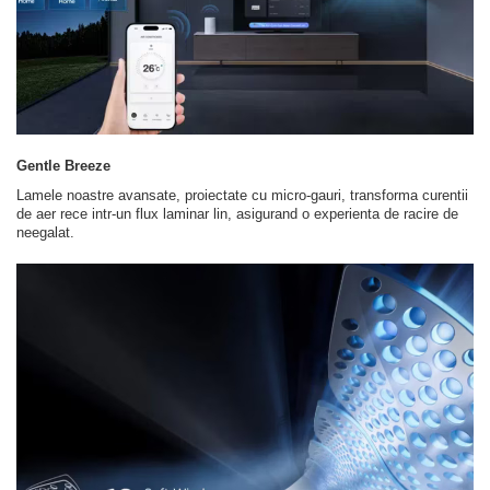
Gentle Breeze
Lamele noastre avansate, proiectate cu micro-gauri, transforma curentii
de aer rece intr-un flux laminar lin, asigurand o experienta de racire de
neegalat.