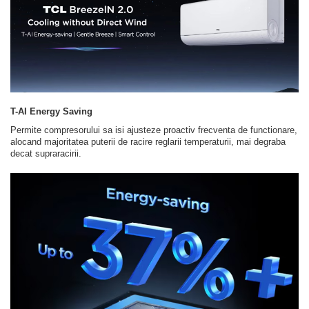
T-AI Energy Saving
Permite compresorului sa isi ajusteze proactiv frecventa de functionare,
alocand majoritatea puterii de racire reglarii temperaturii, mai degraba
decat supraracirii.