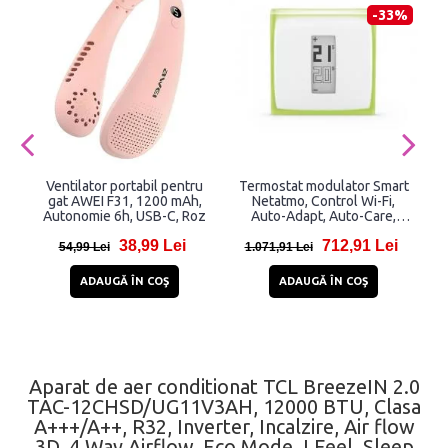
-33%
Ventilator portabil pentru
Termostat modulator Smart
gat AWEI F31, 1200 mAh,
Netatmo, Control Wi-Fi,
Z
Autonomie 6h, USB-C, Roz
Auto-Adapt, Auto-Care,
Compatibil Apple HomeKit
38,99 Lei
712,91 Lei
54,99 Lei
1.071,91 Lei
ADAUGĂ ÎN COŞ
ADAUGĂ ÎN COŞ
Aparat de aer conditionat TCL BreezeIN 2.0
TAC-12CHSD/UG11V3AH, 12000 BTU, Clasa
A+++/A++, R32, Inverter, Incalzire, Air flow
3D, 4 Way Airflow, Eco Mode, I Feel, Sleep