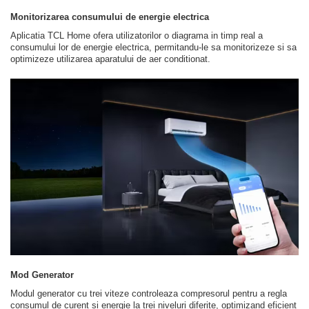
Monitorizarea consumului de energie electrica
Aplicatia TCL Home ofera utilizatorilor o diagrama in timp real a
consumului lor de energie electrica, permitandu-le sa monitorizeze si sa
optimizeze utilizarea aparatului de aer conditionat.
Mod Generator
Modul generator cu trei viteze controleaza compresorul pentru a regla
consumul de curent si energie la trei niveluri diferite, optimizand eficient