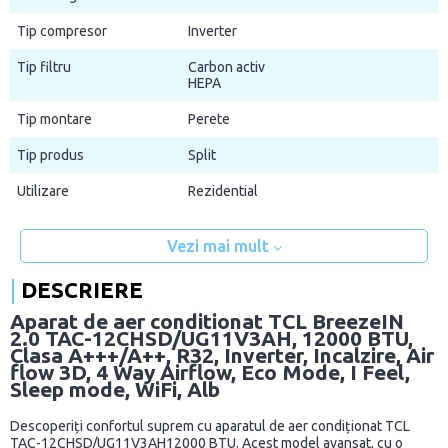
Tip compresor
Inverter
Tip filtru
Carbon activ
HEPA
Tip montare
Perete
Tip produs
Split
Utilizare
Rezidential
Vezi mai mult
DESCRIERE
Aparat de aer conditionat TCL BreezeIN
2.0 TAC-12CHSD/UG11V3AH, 12000 BTU,
Clasa A+++/A++, R32, Inverter, Incalzire, Air
flow 3D, 4 Way Airflow, Eco Mode, I Feel,
Sleep mode, WiFi, Alb
Descoperiți confortul suprem cu aparatul de aer condiționat TCL
TAC-12CHSD/UG11V3AH12000 BTU. Acest model avansat, cu o