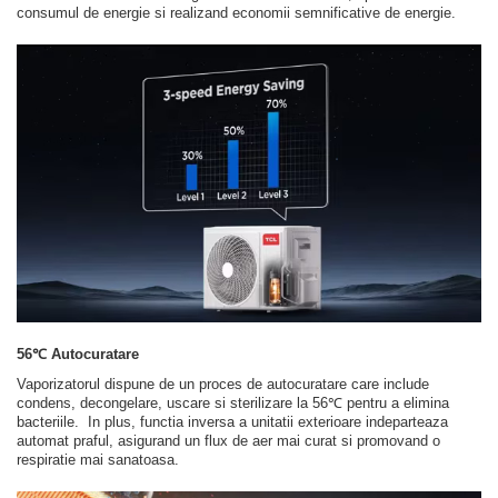
consumul de energie si realizand economii semnificative de energie.
56℃ Autocuratare
Vaporizatorul dispune de un proces de autocuratare care include
condens, decongelare, uscare si sterilizare la 56℃ pentru a elimina
bacteriile. In plus, functia inversa a unitatii exterioare indeparteaza
automat praful, asigurand un flux de aer mai curat si promovand o
respiratie mai sanatoasa.