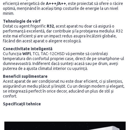
eficiență energetică de
A+++/A++
, este proiectat să ofere o răcire
optimă, menținând în același timp costurile de energie la un nivel
minim.
Tehnologie de vârf
Dotat cu agent frigorific
R32
, acest aparat nu doar că asigură o
performanță excelentă, dar contribuie și la protejarea mediului. R32
este mai eficient și are un impact redus asupra încălzirii globale,
făcând din acest aparat o alegere ecologică.
Conectivitate inteligentă
Cu funcția
WiFi
, TCL TAC-12CHSD vă permite să controlați
temperatura din confortul propriei case, direct de pe smartphone-ul
dumneavoastră. Indiferent dacă sunteți acasă sau pe drum, aveți
puterea de a ajusta climatul interior cu ușurință.
Beneficii suplimentare
Acest aparat de aer condiționat nu este doar eficient, ci și silențios,
asigurând un mediu plăcut și liniștit. Cu un design modern și elegant,
se integrează perfect în orice decor, aducând un plus de stil și
confort.
Specificații tehnice