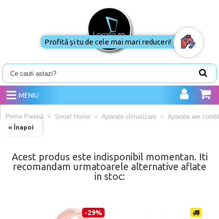
Profită și tu de cele mai mari reduceri!
MENIU
Prima Pagină
Smart Home
Aparate climatizare
Aparate aer condit
« Înapoi
Acest produs este indisponibil momentan. Iti
recomandam urmatoarele alternative aflate
in stoc:
-29%