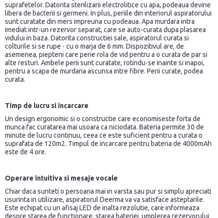
suprafetelor. Datorita sterilizarii electrolitice cu apa, podeaua devine
libera de bacterii si germeni. In plus, periile din interiorul aspiratorului
sunt curatate din mers impreuna cu podeaua. Apa murdara intra
imediat intr-un rezervor separat, care se auto-curata dupa plasarea
vidului in baza. Datorita constructiei sale, aspiratorul curata si
colturile si se rupe - cu o marja de 6 mm. Dispozitivul are, de
asemenea, piepteni care perie rola de vid pentru a o curata de par si
alte resturi. Ambele perii sunt curatate, rotindu-se inainte si inapoi,
pentru a scapa de murdaria ascunsa intre fibre. Perii curate, podea
curata.
Timp de lucru si incarcare
Un design ergonomic si o constructie care economiseste forta de
munca fac curatarea mai usoara ca niciodata. Bateria permite 30 de
minute de lucru continuu, ceea ce este suficient pentru a curata o
suprafata de 120m2. Timpul de incarcare pentru bateria de 4000mAh
este de 4 ore.
Operare intuitiva si mesaje vocale
Chiar daca sunteti o persoana mai in varsta sau pur si simplu apreciati
usurinta in utilizare, aspiratorul Deerma va va satisface asteptarile.
Este echipat cu un afisaj LED de inalta rezolutie, care informeaza
despre starea de functionare, starea bateriei, umplerea rezervorului