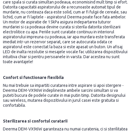
care spala si curata simultan podeaua, economisind mult timp si efort.
Datorita capacitatii aspiratorului de a recunoaste automat tipul de
murdarie, nu conteaza daca este solid, cum ar fi fulgii de cereale, sau
lichid, cum ar fi laptele - aspiratorul Deerma poate face fata ambelor.
Un motor de aspiratie de 15kPa asigura indepartarea tuturor
murdariei si ca podeaua devine curata si sterila datorita sterilizarii
electrolitice cu apa. Periile sunt curatate continuu in interiorul
aspiratorului impreuna cu podeaua, iar apa murdara este transferata
imediat intr-un rezervor separat, care se autocurata odata ce
aspiratorul este conectat la baza si este apasat un buton. Un afisaj
LED de inalta rezolutie si mesajele vocale fac utilizarea dispozitivului
intuitiva chiar si pentru persoanele in varsta. Dar acestea nu sunt
toate avantajele!
Confort si functionare flexibila
Nu mai trebuie sa impartiti curatarea intre aspirare si apoi stergere -
Deerma DEM-VX96W indeplineste ambele sarcini simultan si va
puteti bucura de podele curate in mai putin timp. Datorita designului
sau wireless, mutarea dispozitivului in jurul casei este gratuita si
confortabila.
Sterilizarea si confortul curatarii
Deerma DEM-VX96W garanteaza nu numai curatenia, ci si sterilitatea