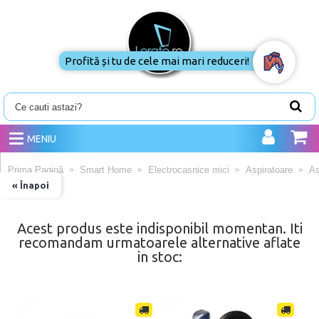
Profită și tu de cele mai mari reduceri!
MENIU
Prima Pagină
Smart Home
Electrocasnice mici
Aspiratoare
As
« Înapoi
Acest produs este indisponibil momentan. Iti
recomandam urmatoarele alternative aflate
in stoc: