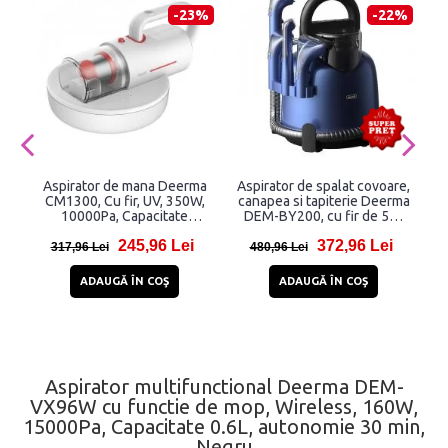
-23%
-22%
Aspirator de mana Deerma
Aspirator de spalat covoare,
CM1300, Cu fir, UV, 350W,
canapea si tapiterie Deerma
10000Pa, Capacitate
DEM-BY200, cu fir de 5m,
2
colectare 0.4L, Lungime
400W, Capacitate 1.6L, 2
c
245,96 Lei
372,96 Lei
cablu 4.2m, Alb
rezervoare apa curata si apa
317,96 Lei
480,96 Lei
murdara, Albastru
ADAUGĂ ÎN COŞ
ADAUGĂ ÎN COŞ
Aspirator multifunctional Deerma DEM-
VX96W cu functie de mop, Wireless, 160W,
15000Pa, Capacitate 0.6L, autonomie 30 min,
Negru