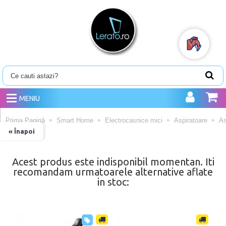
MENIU
Prima Pagină
Smart Home
Electrocasnice mici
Aspiratoare
As
« Înapoi
Acest produs este indisponibil momentan. Iti
recomandam urmatoarele alternative aflate
in stoc: