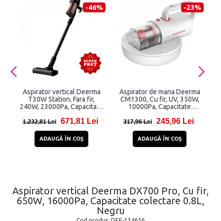
-46%
-23%
Aspirator vertical Deerma
Aspirator de mana Deerma
A
T30W Station, Fara fir,
CM1300, Cu fir, UV, 350W,
c
240W, 23000Pa, Capacitate
10000Pa, Capacitate
colectare 0.56L, 2500mAh,
colectare 0.4L, Lungime
671,81 Lei
245,96 Lei
Negru
cablu 4.2m, Alb
re
1.232,81 Lei
317,96 Lei
ADAUGĂ ÎN COŞ
ADAUGĂ ÎN COŞ
Aspirator vertical Deerma DX700 Pro, Cu fir,
650W, 16000Pa, Capacitate colectare 0.8L,
Negru
Cod produs:
DEE-134656