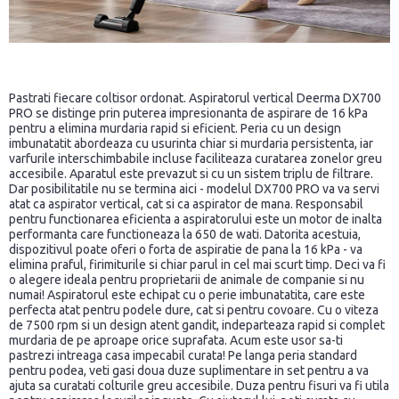
Pastrati fiecare coltisor ordonat. Aspiratorul vertical Deerma DX700
PRO se distinge prin puterea impresionanta de aspirare de 16 kPa
pentru a elimina murdaria rapid si eficient. Peria cu un design
imbunatatit abordeaza cu usurinta chiar si murdaria persistenta, iar
varfurile interschimbabile incluse faciliteaza curatarea zonelor greu
accesibile. Aparatul este prevazut si cu un sistem triplu de filtrare.
Dar posibilitatile nu se termina aici - modelul DX700 PRO va va servi
atat ca aspirator vertical, cat si ca aspirator de mana. Responsabil
pentru functionarea eficienta a aspiratorului este un motor de inalta
performanta care functioneaza la 650 de wati. Datorita acestuia,
dispozitivul poate oferi o forta de aspiratie de pana la 16 kPa - va
elimina praful, firimiturile si chiar parul in cel mai scurt timp. Deci va fi
o alegere ideala pentru proprietarii de animale de companie si nu
numai! Aspiratorul este echipat cu o perie imbunatatita, care este
perfecta atat pentru podele dure, cat si pentru covoare. Cu o viteza
de 7500 rpm si un design atent gandit, indeparteaza rapid si complet
murdaria de pe aproape orice suprafata. Acum este usor sa-ti
pastrezi intreaga casa impecabil curata! Pe langa peria standard
pentru podea, veti gasi doua duze suplimentare in set pentru a va
ajuta sa curatati colturile greu accesibile. Duza pentru fisuri va fi utila