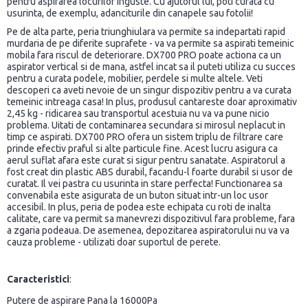
pentru aspirarea locurilor inguste. Cu ajutorul lui, poti curata cu
usurinta, de exemplu, adanciturile din canapele sau fotolii!
Pe de alta parte, peria triunghiulara va permite sa indepartati rapid
murdaria de pe diferite suprafete - va va permite sa aspirati temeinic
mobila fara riscul de deteriorare. DX700 PRO poate actiona ca un
aspirator vertical si de mana, astfel incat sa il puteti utiliza cu succes
pentru a curata podele, mobilier, perdele si multe altele. Veti
descoperi ca aveti nevoie de un singur dispozitiv pentru a va curata
temeinic intreaga casa! In plus, produsul cantareste doar aproximativ
2,45 kg - ridicarea sau transportul acestuia nu va va pune nicio
problema. Uitati de contaminarea secundara si mirosul neplacut in
timp ce aspirati. DX700 PRO ofera un sistem triplu de filtrare care
prinde efectiv praful si alte particule fine. Acest lucru asigura ca
aerul suflat afara este curat si sigur pentru sanatate. Aspiratorul a
fost creat din plastic ABS durabil, facandu-l foarte durabil si usor de
curatat. Il vei pastra cu usurinta in stare perfecta! Functionarea sa
convenabila este asigurata de un buton situat intr-un loc usor
accesibil. In plus, peria de podea este echipata cu roti de inalta
calitate, care va permit sa manevrezi dispozitivul fara probleme, fara
a zgaria podeaua. De asemenea, depozitarea aspiratorului nu va va
cauza probleme - utilizati doar suportul de perete.
Caracteristici
:
Putere de aspirare Pana la 16000Pa