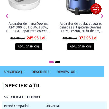
Aspirator de mana Deerma
Aspirator de spalat covoare,
CM1300, Cu fir, UV, 350W,
canapea si tapiterie Deerma
10000Pa, Capacitate colectare
DEM-BY200, cu fir de 5m,
0.4L, Lungime cablu 4.2m, Alb
400W, Capacitate 1.6L, 2
245,96 Lei
372,96 Lei
rezervoare apa curata si apa
317,96 Lei
480,96 Lei
murdara, Albastru
ADAUGĂ ÎN COŞ
ADAUGĂ ÎN COŞ
SPECIFICAȚII
DESCRIERE
REVIEW-URI
SPECIFICAȚII
SPECIFICATII TEHNICE
Brand compatibil
Universal