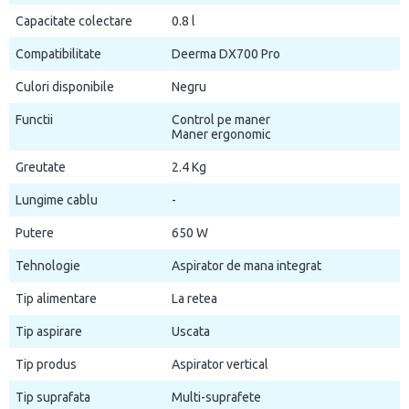
Capacitate colectare
0.8 l
Compatibilitate
Deerma DX700 Pro
Culori disponibile
Negru
Functii
Control pe maner
Maner ergonomic
Greutate
2.4 Kg
Lungime cablu
-
Putere
650 W
Tehnologie
Aspirator de mana integrat
Tip alimentare
La retea
Tip aspirare
Uscata
Tip produs
Aspirator vertical
Tip suprafata
Multi-suprafete