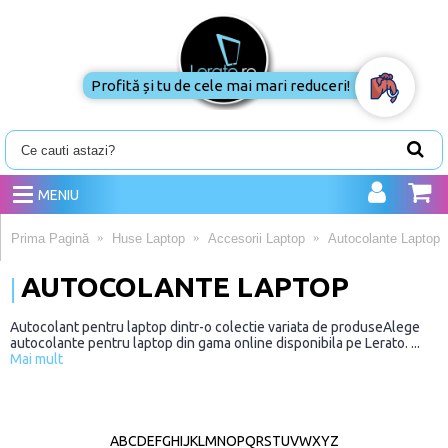
Profită și tu de cele mai mari reduceri!
MENIU
Prima Pagină
Huse Laptop
Accesorii Laptop
Autocolante Laptop
AUTOCOLANTE LAPTOP
Autocolant pentru laptop dintr-o colectie variata de produseAlege
autocolante pentru laptop din gama online disponibila pe Lerato. ...
Mai mult
A
B
C
D
E
F
G
H
I
J
K
L
M
N
O
P
Q
R
S
T
U
V
W
X
Y
Z