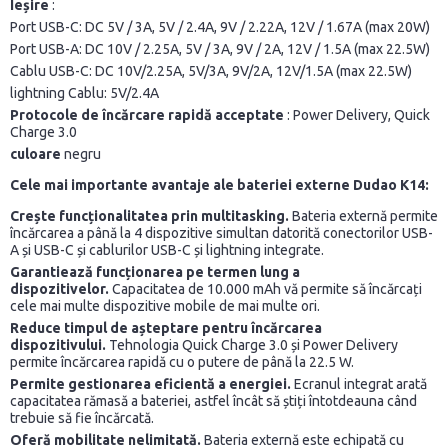
Ieșire
:
Port USB-C: DC 5V / 3A, 5V / 2.4A, 9V / 2.22A, 12V / 1.67A (max 20W)
Port USB-A: DC 10V / 2.25A, 5V / 3A, 9V / 2A, 12V / 1.5A (max 22.5W)
Cablu USB-C: DC 10V/2.25A, 5V/3A, 9V/2A, 12V/1.5A (max 22.5W)
lightning Cablu: 5V/2.4A
Protocole de încărcare rapidă acceptate
: Power Delivery, Quick
Charge 3.0
culoare
negru
Cele mai importante avantaje ale bateriei externe Dudao K14:
Crește funcționalitatea prin multitasking.
Bateria externă permite
încărcarea a până la 4 dispozitive simultan datorită conectorilor USB-
A și USB-C și cablurilor USB-C și lightning integrate.
Garantiează funcționarea pe termen lung a
dispozitivelor.
Capacitatea de 10.000 mAh vă permite să încărcați
cele mai multe dispozitive mobile de mai multe ori.
Reduce timpul de așteptare pentru încărcarea
dispozitivului.
Tehnologia Quick Charge 3.0 și Power Delivery
permite încărcarea rapidă cu o putere de până la 22.5 W.
Permite gestionarea eficientă a energiei.
Ecranul integrat arată
capacitatea rămasă a bateriei, astfel încât să știți întotdeauna când
trebuie să fie încărcată.
Oferă mobilitate nelimitată.
Bateria externă este echipată cu