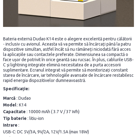
Bateria externă Dudao K14 este o alegere excelentă pentru călătorii
- inclusiv cu avionul. Aceasta vă va permite să încărcați până la patru
dispozitive simultan, astfel încât să nu rămâneți niciodată fără acces
la aplicațiile sau contactele preferate. Dimensiunea sa compactă o
face ușor de potrivit în orice geantă sau rucsac. În plus, cablurile USB-
C și lightning integrate elimină necesitatea de a purta accesorii
suplimentare. Ecranul integrat vă permite să monitorizați constant
starea de încărcare, iar tehnologiile avansate de încărcare restabilesc
rapid energia dispozitivelor dumneavoastră.
Specificație:
Marcă
: Dudao
Model
: K14
Capacitate
: 10000 mAh (
3.7 V / 37 Wh)
Tip baterie
: litiu-ion
Intrare
:
USB-C: DC 5V/3A, 9V/2A, 12V/1.5A (max 18W)