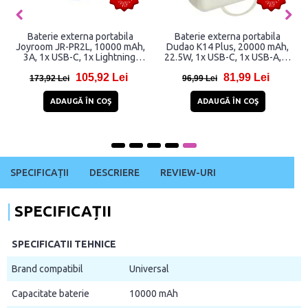
Baterie externa portabila
Baterie externa portabila
Joyroom JR-PR2L, 10000 mAh,
Dudao K14 Plus, 20000 mAh,
3A, 1x USB-C, 1x Lightning,
22.5W, 1x USB-C, 1x USB-A,1x
Albastru
Cablu USB-C, 1x Cablu
105,92 Lei
81,99 Lei
Lightning, Quick Charging, Bej
173,92 Lei
96,99 Lei
ADAUGĂ ÎN COŞ
ADAUGĂ ÎN COŞ
SPECIFICAȚII
DESCRIERE
REVIEW-URI
SPECIFICAȚII
SPECIFICATII TEHNICE
Brand compatibil
Universal
Capacitate baterie
10000 mAh