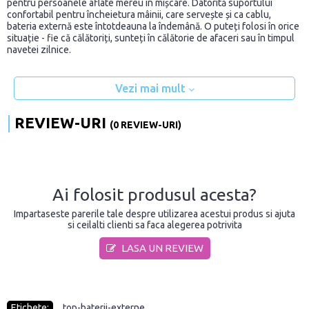
pentru persoanele aflate mereu în mișcare. Datorită suportului
confortabil pentru încheietura mâinii, care servește și ca cablu,
bateria externă este întotdeauna la îndemână. O puteți folosi în orice
situație - fie că călătoriți, sunteți în călătorie de afaceri sau în timpul
navetei zilnice.
Vezi mai mult
REVIEW-URI
(0 REVIEW-URI)
Ai folosit produsul acesta?
Impartaseste parerile tale despre utilizarea acestui produs si ajuta
si ceilalti clienti sa faca alegerea potrivita
LASA UN REVIEW
Etichete:
top-baterii-externe