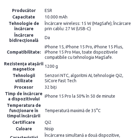
Producător
ESR
Capacitate
10.000 mAh
Tehnologie de
Încărcare wireless: 15 W (MagSafe); Încărcare
încărcare
prin cablu: 27 W (USB-C)
Încărcare
Da
bidirecțională
iPhone 15, iPhone 15 Pro, iPhone 15 Plus,
Compatibilitate:
iPhone 15 Pro Max, toate dispozitivele
compatibile cu tehnologia MagSafe.
Rezistența atașării
1200 g
magnetice
Tehnologii
Senzori NTC, algoritmi AI, tehnologie Qi2,
utilizate
SiCore Fast Tech
Procesor
32 biți
Timp de încărcare
iPhone 15 Pro la 50% în 50 de minute
a dispozitivului
Temperatura de
funcționare în
Temperatură maximă de 35°C
timpul încărcării
Certificare
Qi2
Culoare
Nisip
Încărcarea simultană a două dispozitive,
Caracteristici