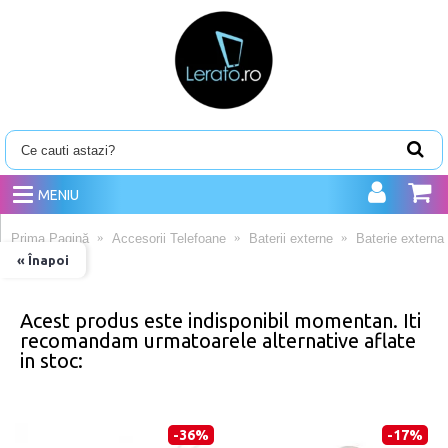
MENIU
Prima Pagină
Accesorii Telefoane
Baterii externe
Baterie extern
« Înapoi
Acest produs este indisponibil momentan. Iti
recomandam urmatoarele alternative aflate
in stoc:
-36%
-17%