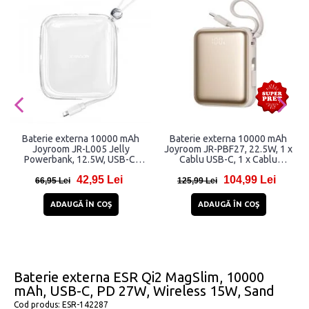
Baterie externa 10000 mAh
Baterie externa 10000 mAh
Joyroom JR-L005 Jelly
Joyroom JR-PBF27, 22.5W, 1 x
Powerbank, 12.5W, USB-C,
Cablu USB-C, 1 x Cablu
USB, Cablu Lightning integrat,
Lightning, 1x Port USB-C, Gold
42,95 Lei
104,99 Lei
Alb
66,95 Lei
125,99 Lei
ADAUGĂ ÎN COŞ
ADAUGĂ ÎN COŞ
Baterie externa ESR Qi2 MagSlim, 10000
mAh, USB-C, PD 27W, Wireless 15W, Sand
Cod produs:
ESR-142287