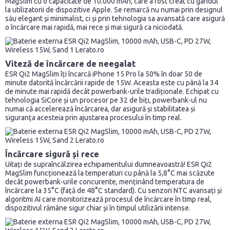
MagSlim cu o capacitate de 10.000 mAh, care a fost creat cu gândul
la utilizatorii de dispozitive Apple. Se remarcă nu numai prin designul
său elegant și minimalist, ci și prin tehnologia sa avansată care asigură
o încărcare mai rapidă, mai rece și mai sigură ca niciodată.
Viteză de încărcare de neegalat
ESR Qi2 MagSlim îți încarcă iPhone 15 Pro la 50% în doar 50 de
minute datorită încărcării rapide de 15W. Aceasta este cu până la 34
de minute mai rapidă decât powerbank-urile tradiționale. Echipat cu
tehnologia SiCore și un procesor pe 32 de biți, powerbank-ul nu
numai că accelerează încărcarea, dar asigură și stabilitatea și
siguranța acesteia prin ajustarea procesului în timp real.
Încărcare sigură și rece
Uitați de supraîncălzirea echipamentului dumneavoastră! ESR Qi2
MagSlim funcționează la temperaturi cu până la 5,8°C mai scăzute
decât powerbank-urile concurente, menținând temperatura de
încărcare la 35°C (față de 48°C standard). Cu senzori NTC avansați și
algoritmi AI care monitorizează procesul de încărcare în timp real,
dispozitivul rămâne sigur chiar și în timpul utilizării intense.