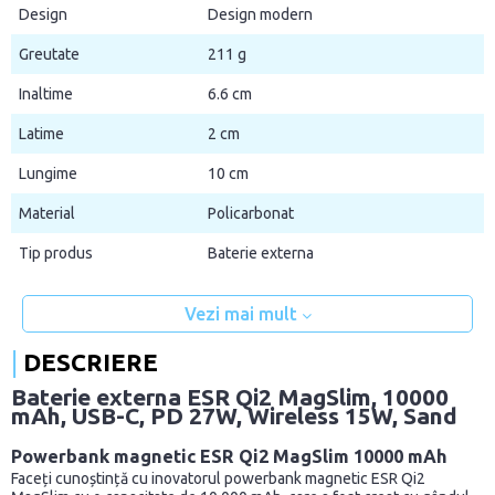
Design
Design modern
Greutate
211 g
Inaltime
6.6 cm
Latime
2 cm
Lungime
10 cm
Material
Policarbonat
Tip produs
Baterie externa
Vezi mai mult
DESCRIERE
Baterie externa ESR Qi2 MagSlim, 10000
mAh, USB-C, PD 27W, Wireless 15W, Sand
Powerbank magnetic ESR Qi2 MagSlim 10000 mAh
Faceți cunoștință cu inovatorul powerbank magnetic ESR Qi2