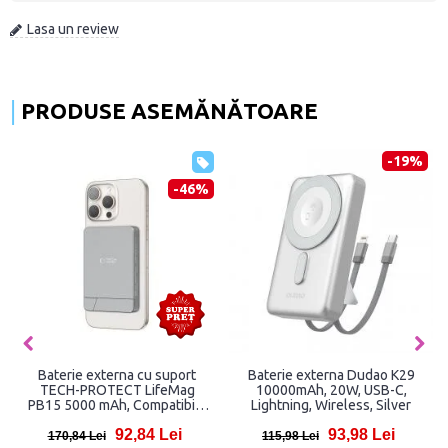
Lasa un review
PRODUSE ASEMĂNĂTOARE
-19%
-46%
Baterie externa cu suport
Baterie externa Dudao K29
TECH-PROTECT LifeMag
10000mAh, 20W, USB-C,
PB15 5000 mAh, Compatibila
Lightning, Wireless, Silver
MagSafe, 7.5W, Cablu USB-C
92,84 Lei
93,98 Lei
30cm, Gri
170,84 Lei
115,98 Lei