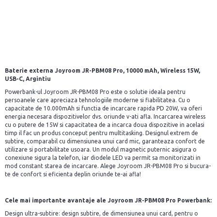
Baterie externa Joyroom JR-PBM08 Pro, 10000 mAh, Wireless 15W,
USB-C, Argintiu
Powerbank-ul Joyroom JR-PBM08 Pro este o solutie ideala pentru
persoanele care apreciaza tehnologiile moderne si fiabilitatea. Cu o
capacitate de 10.000mAh si functia de incarcare rapida PD 20W, va oferi
energia necesara dispozitivelor dvs. oriunde v-ati afla. Incarcarea wireless
cu o putere de 15W si capacitatea de a incarca doua dispozitive in acelasi
timp il fac un produs conceput pentru multitasking. Designul extrem de
subtire, comparabil cu dimensiunea unui card mic, garanteaza confort de
utilizare si portabilitate usoara. Un modul magnetic puternic asigura o
conexiune sigura la telefon, iar diodele LED va permit sa monitorizati in
mod constant starea de incarcare. Alege Joyroom JR-PBM08 Pro si bucura-
te de confort si eficienta deplin oriunde te-ai afla!
Cele mai importante avantaje ale Joyroom JR-PBM08 Pro Powerbank:
Design ultra-subtire: design subtire, de dimensiunea unui card, pentru o