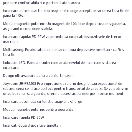
prindere confortabila si o portabilitate usoara.
Incarcare automata: functia snap-and-charge accepta incarcarea fara fir de
pana la 15W.
Modul magnetic puternic: Un magnet de 10N tine dispozitivul in siguranta,
asigurand o conexiune stabila.
Incarcare rapida: PD 20W va permite sa incarcati dispozitivele de trei ori
mai rapid.
Multitasking: Posibilitatea de a incarca doua dispozitive simultan - cu fir si
fara fir.
Indicator LED: Panou intuitiv care arata nivelul de incarcare si starea
incarcarii.
Design ultra-subtire pentru confort maxim
Joyroom JR-PBM08 Pro impresioneaza prin designul sau exceptional de
subtire, ceea ce il face perfect pentru transportul de zi cu zi. Se va potrivi in
orice buzunar sau geanta, oferind acces facil la energie in orice moment.
Incarcare automata cu functie snap-and-charge
Modul magnetic puternic pentru siguranta
Incarcare rapida PD 20W
Incarcati doua dispozitive simultan