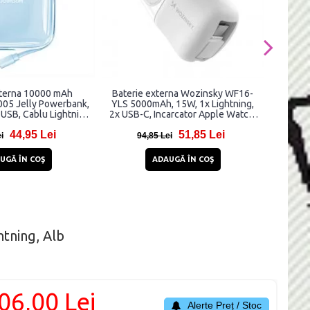
xterna 10000 mAh
Baterie externa Wozinsky WF16-
Baterie
05 Jelly Powerbank,
YLS 5000mAh, 15W, 1x Lightning,
20000 m
 USB, Cablu Lightning
2x USB-C, Incarcator Apple Watch,
rat, Albastru
Alb
44,95 Lei
51,85 Lei
i
94,85 Lei
9
UGĂ ÎN COŞ
ADAUGĂ ÎN COŞ
tning, Alb
06,00 Lei
Alerte Preț / Stoc