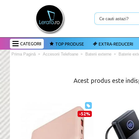
CATEGORII
TOP PRODUSE
EXTRA-REDUCERI
Prima Pagină
Accesorii Telefoane
Baterii externe
Baterie ex
Acest produs este indis
-52%