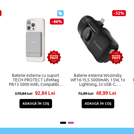
-27%
-39%
Baterie externa portabila
Baterie externa portabila
Baseus Magnetic Mini, 6000
Dudao K14S, 5000 mAh, 20W,
D
mAh, USB-C, 20W, Wireless
USB/USB-C, Compatibila
15W, Cablu USB-C inclus,
MagSafe, Wireless 15W, Alb
110,82 Lei
51,96 Lei
Negru
181,82 Lei
70,96 Lei
ADAUGĂ ÎN COŞ
ADAUGĂ ÎN COŞ