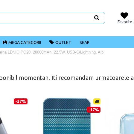
Favorite
MEGA CATEGORII
OUTLET
SEAP
terna LDNIO PQ20, 20000mAh, 22.5W, USB-C/Lightning, Alb
ponibil momentan. Iti recomandam urmatoarele alt
-37%
-17%