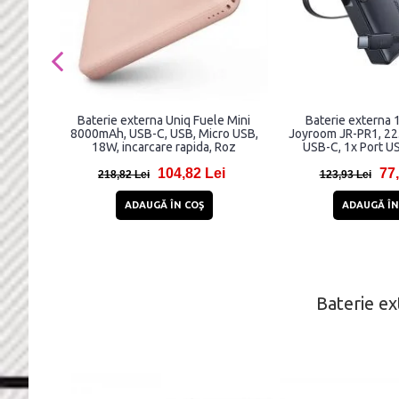
Baterie externa Uniq Fuele Mini
Baterie externa
8000mAh, USB-C, USB, Micro USB,
Joyroom JR-PR1, 22.
18W, incarcare rapida, Roz
USB-C, 1x Port U
104,82 Lei
77,
218,82 Lei
123,93 Lei
ADAUGĂ ÎN COŞ
ADAUGĂ ÎN
Baterie e