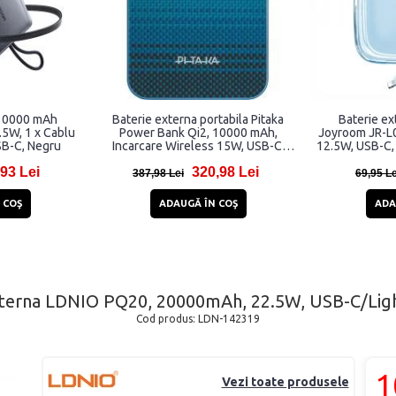
 10000 mAh
Baterie externa portabila Pitaka
Baterie e
5W, 1 x Cablu
Power Bank Qi2, 10000 mAh,
Joyroom JR-L0
SB-C, Negru
Incarcare Wireless 15W, USB-C,
12.5W, USB-C,
Moonrise
integ
93 Lei
320,98 Lei
387,98 Lei
69,95 Le
 COŞ
ADAUGĂ ÎN COŞ
ADA
xterna LDNIO PQ20, 20000mAh, 22.5W, USB-C/Ligh
Cod produs:
LDN-142319
1
Vezi toate produsele