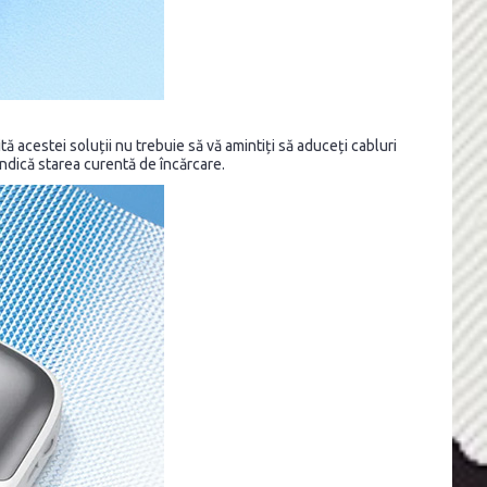
 acestei soluții nu trebuie să vă amintiți să aduceți cabluri
indică starea curentă de încărcare.