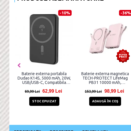
-68%
-43%
Baterie externa magnetica
Baterie externa portabila
UAG U Lucent 4000 mAh,
Mcdodo MC-5931 Magnetic,
compatibila MagSafe, 15W,
30W, 10000 mAh, Incarcare
Indicator LED, Functie de
Wireless 15W, Negru
120,81 Lei
147,82 Lei
suport, Negru
381,81 Lei
257,82 Lei
ADAUGĂ ÎN COŞ
ADAUGĂ ÎN COŞ