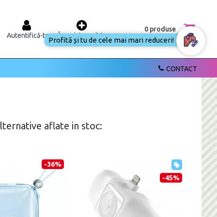
0 produse
Autentifică-te
Înregistrează-te
Profită și tu de cele mai mari reduceri!
CONTACT
ernative aflate in stoc:
-36%
-45%