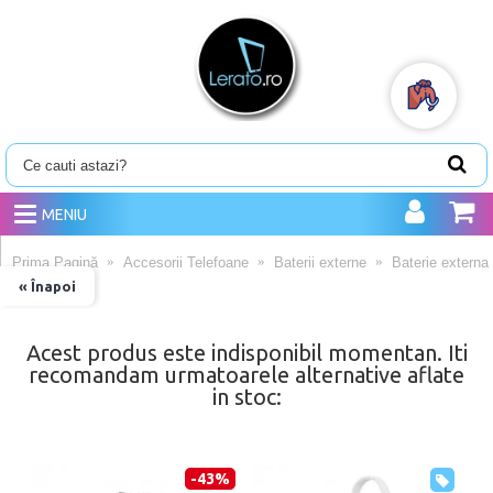
MENIU
Prima Pagină
Accesorii Telefoane
Baterii externe
Baterie extern
« Înapoi
Acest produs este indisponibil momentan. Iti
recomandam urmatoarele alternative aflate
in stoc:
-43%