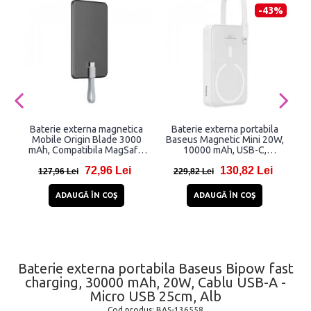
-43%
Baterie externa magnetica
Baterie externa portabila
B
Mobile Origin Blade 3000
Baseus Magnetic Mini 20W,
mAh, Compatibila MagSafe,
10000 mAh, USB-C,
U
LED, Cablu USB-C 40cm, Gri
Compatibila MagSafe,
72,96 Lei
130,82 Lei
Incarcare Wireless 15W,
127,96 Lei
229,82 Lei
Cablu Lightning integrat,
Alb
ADAUGĂ ÎN COŞ
ADAUGĂ ÎN COŞ
Baterie externa portabila Baseus Bipow fast
charging, 30000 mAh, 20W, Cablu USB-A -
Micro USB 25cm, Alb
Cod produs:
BAS-136558