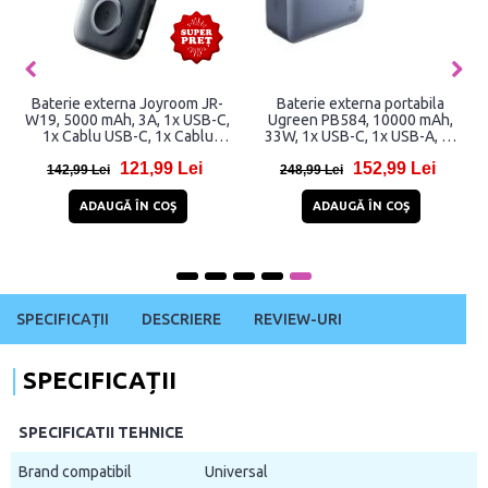
Baterie externa Joyroom JR-
Baterie externa portabila
W19, 5000 mAh, 3A, 1x USB-C,
Ugreen PB584, 10000 mAh,
1x Cablu USB-C, 1x Cablu
33W, 1x USB-C, 1x USB-A, 1x
Lightning, Incarcare Wireless
Cablu USB-C, Gri
121,99 Lei
152,99 Lei
5W, Negru
142,99 Lei
248,99 Lei
ADAUGĂ ÎN COŞ
ADAUGĂ ÎN COŞ
SPECIFICAȚII
DESCRIERE
REVIEW-URI
SPECIFICAȚII
SPECIFICATII TEHNICE
Brand compatibil
Universal