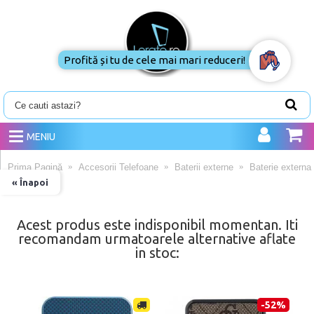
Profită și tu de cele mai mari reduceri!
MENIU
Prima Pagină
Accesorii Telefoane
Baterii externe
Baterie externa
« Înapoi
Acest produs este indisponibil momentan. Iti
recomandam urmatoarele alternative aflate
in stoc:
-52%