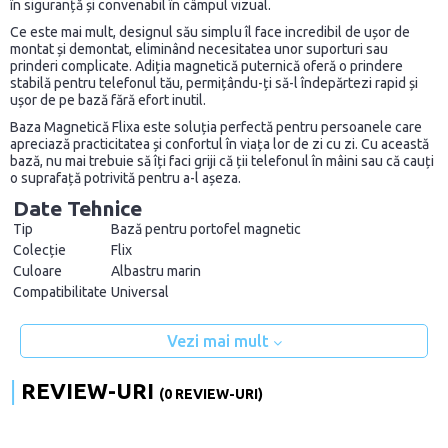
în siguranță și convenabil în câmpul vizual.
Ce este mai mult, designul său simplu îl face incredibil de ușor de
montat și demontat, eliminând necesitatea unor suporturi sau
prinderi complicate. Adiția magnetică puternică oferă o prindere
stabilă pentru telefonul tău, permițându-ți să-l îndepărtezi rapid și
ușor de pe bază fără efort inutil.
Baza Magnetică Flixa este soluția perfectă pentru persoanele care
apreciază practicitatea și confortul în viața lor de zi cu zi. Cu această
bază, nu mai trebuie să îți faci griji că ții telefonul în mâini sau că cauți
o suprafață potrivită pentru a-l așeza.
Date Tehnice
Tip
Bază pentru portofel magnetic
Colecție
Flix
Culoare
Albastru marin
Compatibilitate
Universal
Vezi mai mult
REVIEW-URI
(0 REVIEW-URI)