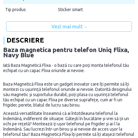
Tip produs
Sticker smart
Vezi mai mult
DESCRIERE
Baza magnetica pentru telefon Uniq Flixa,
Navy Blue
Iată Baza Magnetică Flixa - o bază cu care poți monta telefonul tău
echipat cu un capac Flixa oriunde ai nevoie.
Baza Magnetică Flixa este un gadget inovator care îți permite să îți
montezi cu ușurință telefonul oriunde ai nevoie. Datorită designului
său magnetic și suportului durabil, poți plasa cu ușurință telefonul
tău echipat cu un capac Flixa pe diverse suprafețe, cum ar fi un
frigider, perete, blatul de lucru sau birou.
Această versatilitate înseamnă că ai întotdeauna telefonul la
îndemână, indiferent de situație. Gătești în bucătărie și vrei să ții un
ochi pe rețetă? Montează-ți ușor telefonul pe frigider și ai-l la
îndemână. Sau lucrezi într-un birou și ai nevoie de acces ușor la
telefonul tău? Baza Magnetică Flixa îți permite să îți atașezi telefonul