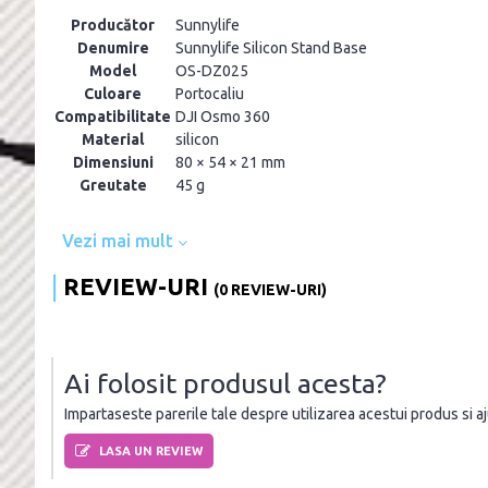
Producător
Sunnylife
Denumire
Sunnylife Silicon Stand Base
Model
OS-DZ025
Culoare
Portocaliu
Compatibilitate
DJI Osmo 360
Material
silicon
Dimensiuni
80 × 54 × 21 mm
Greutate
45 g
Vezi mai mult
REVIEW-URI
(0 REVIEW-URI)
Ai folosit produsul acesta?
Impartaseste parerile tale despre utilizarea acestui produs si ajut
LASA UN REVIEW