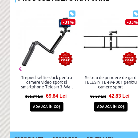
-91%
-56%
-31
ro
Sistem de prindere pe cap
Trepied selfie-stick pentr
d cu
Headband pentru camere
camere video sport si
ru
video sport, Negru
smartphone Telesin 3-Wa
TE-TRP-009, lungime de la 
i
10,93 Lei
69,84 Lei
la 55 cm
24,93 Lei
101,84 Lei
ADAUGĂ ÎN COŞ
ADAUGĂ ÎN COŞ