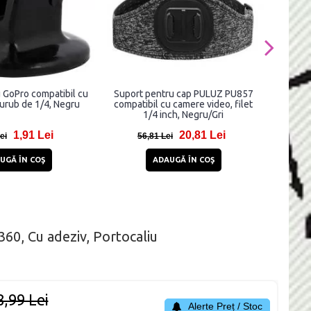
 GoPro compatibil cu
Suport pentru cap PULUZ PU857
Sistem 
surub de 1/4, Negru
compatibil cu camere video, filet
PROTE
1/4 inch, Negru/Gri
video s
1,91 Lei
20,81 Lei
ei
56,81 Lei
7
UGĂ ÎN COŞ
ADAUGĂ ÎN COŞ
0, Cu adeziv, Portocaliu
8,99 Lei
Alerte Preț / Stoc