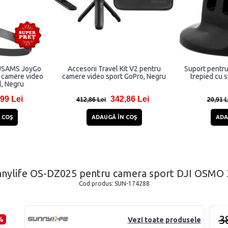
 USAMS JoyGo
Accesorii Travel Kit V2 pentru
Suport pentru
 camere video
camere video sport GoPro, Negru
trepied cu 
l, Negru
99 Lei
342,86 Lei
412,86 Lei
20,91 L
 COŞ
ADAUGĂ ÎN COŞ
ADA
nylife OS-DZ025 pentru camera sport DJI OSMO 36
Cod produs:
SUN-174288
3
%
Vezi toate produsele