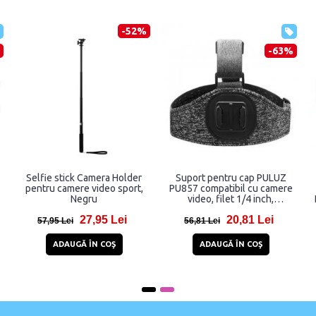
-52%
%
-33%
u
Sistem de prindere de gard
Selfie stick Camera Holder
TELESIN TE-FM-001 pentru
pentru camere video sport,
y
camere sport
Negru
22
42,83 Lei
27,95 Lei
63,83 Lei
57,95 Lei
ADAUGĂ ÎN COŞ
ADAUGĂ ÎN COŞ