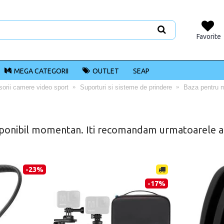
Favorite
MEGA CATEGORII
OUTLET
SEAP
orii camere video sport
Suporturi si sisteme de prindere
Baza pentru 
ponibil momentan. Iti recomandam urmatoarele alt
-23%
-17%