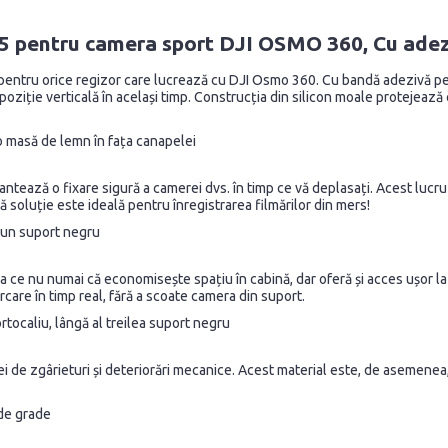
 pentru camera sport DJI OSMO 360, Cu adezi
pentru orice regizor care lucrează cu DJI Osmo 360. Cu bandă adezivă pe 
 poziție verticală în același timp. Construcția din silicon moale protejeaz
ntează o fixare sigură a camerei dvs. în timp ce vă deplasați. Acest lucru
tă soluție este ideală pentru înregistrarea filmărilor din mers!
a ce nu numai că economisește spațiu în cabină, dar oferă și acces ușor l
care în timp real, fără a scoate camera din suport.
 de zgârieturi și deteriorări mecanice. Acest material este, de asemenea, p