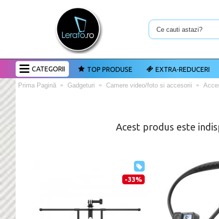
CATEGORII
TOP PRODUSE
EXTRA-REDUCERI
Prima Pagină
Gadgeturi
Camere video/foto si accesorii
Acces
Acest produs este indis
-33%