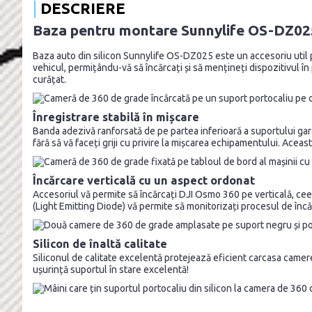
DESCRIERE
Baza pentru montare Sunnylife OS-DZ025
Baza auto din silicon Sunnylife OS-DZ025 este un accesoriu util 
vehicul, permițându-vă să încărcați și să mențineți dispozitivul în
curățat.
Înregistrare stabilă în mișcare
Banda adezivă ranforsată de pe partea inferioară a suportului gara
fără să vă faceți griji cu privire la mișcarea echipamentului. Aceas
Încărcare verticală cu un aspect ordonat
Accesoriul vă permite să încărcați DJI Osmo 360 pe verticală, cee
(Light Emitting Diode) vă permite să monitorizați procesul de încăr
Silicon de înaltă calitate
Siliconul de calitate excelentă protejează eficient carcasa camerei
ușurință suportul în stare excelentă!