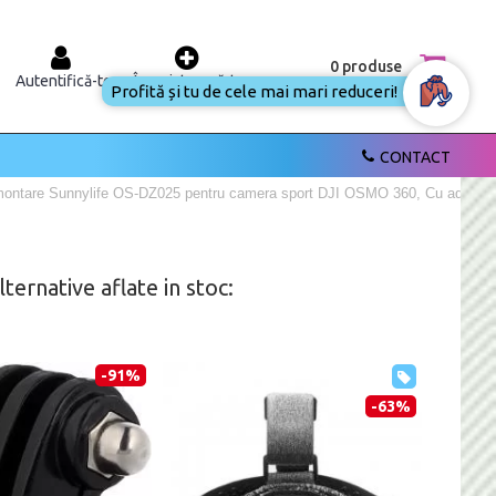
0 produse
Autentifică-te
Înregistrează-te
Profită și tu de cele mai mari reduceri!
CONTACT
montare Sunnylife OS-DZ025 pentru camera sport DJI OSMO 360, Cu adeziv, 
ernative aflate in stoc:
-91%
-63%