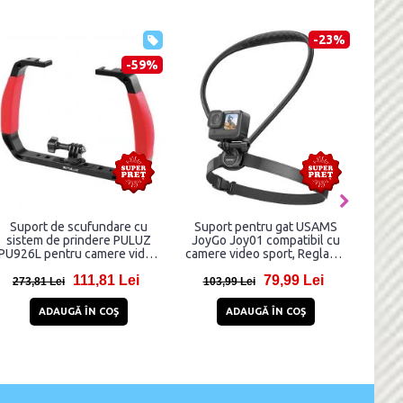
-63%
-59%
Suport pentru cap PULUZ
Suport de scufundare cu
Su
PU857 compatibil cu camere
sistem de prindere PULUZ
Joy
video, filet 1/4 inch,
PU926L pentru camere video
came
Negru/Gri
sport, Rosu
20,81 Lei
111,81 Lei
56,81 Lei
273,81 Lei
1
ADAUGĂ ÎN COŞ
ADAUGĂ ÎN COŞ