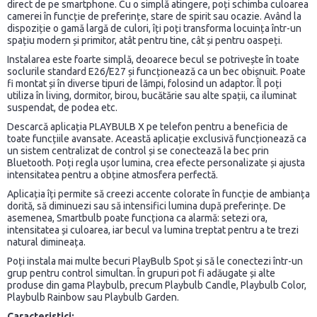
direct de pe smartphone. Cu o simplă atingere, poți schimba culoarea
camerei în funcție de preferințe, stare de spirit sau ocazie. Având la
dispoziție o gamă largă de culori, îți poți transforma locuința într-un
spațiu modern și primitor, atât pentru tine, cât și pentru oaspeți.
Instalarea este foarte simplă, deoarece becul se potrivește în toate
soclurile standard E26/E27 și funcționează ca un bec obișnuit. Poate
fi montat și în diverse tipuri de lămpi, folosind un adaptor. Îl poți
utiliza în living, dormitor, birou, bucătărie sau alte spații, ca iluminat
suspendat, de podea etc.
Descarcă aplicația PLAYBULB X pe telefon pentru a beneficia de
toate funcțiile avansate. Această aplicație exclusivă funcționează ca
un sistem centralizat de control și se conectează la bec prin
Bluetooth. Poți regla ușor lumina, crea efecte personalizate și ajusta
intensitatea pentru a obține atmosfera perfectă.
Aplicația îți permite să creezi accente colorate în funcție de ambianța
dorită, să diminuezi sau să intensifici lumina după preferințe. De
asemenea, Smartbulb poate funcționa ca alarmă: setezi ora,
intensitatea și culoarea, iar becul va lumina treptat pentru a te trezi
natural dimineața.
Poți instala mai multe becuri PlayBulb Spot și să le conectezi într-un
grup pentru control simultan. În grupuri pot fi adăugate și alte
produse din gama Playbulb, precum Playbulb Candle, Playbulb Color,
Playbulb Rainbow sau Playbulb Garden.
Caracteristici: