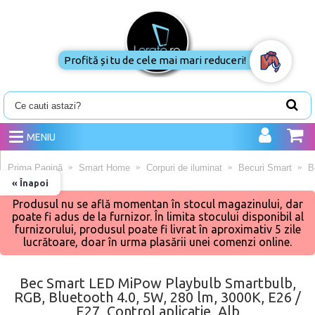
Profită și tu de cele mai mari reduceri!
MENIU
Prima Pagină
Smart Home
Corpuri de iluminat
Becuri Smart
B
« Înapoi
Produsul nu se află momentan în stocul magazinului, dar
poate fi adus de la furnizor. În limita stocului disponibil al
furnizorului, produsul poate fi livrat în aproximativ 5 zile
lucrătoare, doar în urma plasării unei comenzi online.
Bec Smart LED MiPow Playbulb Smartbulb,
RGB, Bluetooth 4.0, 5W, 280 lm, 3000K, E26 /
E27, Control aplicatie, Alb