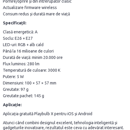
Pornire/oprire și din întrerupător clasic
Actualizare firmware wireless
Consum redus și durată mare de viață
Specificații:
Clasă energetică: A
Soclu: E26 + E27
LED-uri: RGB + alb cald
Până la 16 milioane de culori
Durată de viață: minim 20.000 ore
Flux luminos: 280 lm
Temperatură de culoare: 3000 K
Putere: 5 W
Dimensiuni: 100 × 57 × 57 mm
Greutate: 97 g
Greutate pachet: 145 g
Aplicație:
Aplicația gratuită Playbulb X pentru iOS și Android
Atunci când combini designul excelent, tehnologia inteligentă și
gadgeturile inovatoare, rezultatul este ceva cu adevărat interesant.