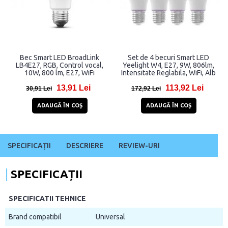
Bec Smart LED BroadLink
Set de 4 becuri Smart LED
LB4E27, RGB, Control vocal,
Yeelight W4, E27, 9W, 806lm,
10W, 800 lm, E27, WiFi
Intensitate Reglabila, WiFi, Alb
13,91 Lei
113,92 Lei
30,91 Lei
172,92 Lei
ADAUGĂ ÎN COŞ
ADAUGĂ ÎN COŞ
SPECIFICAȚII
DESCRIERE
REVIEW-URI
SPECIFICAȚII
SPECIFICATII TEHNICE
Brand compatibil
Universal