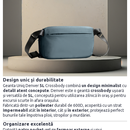
Design unic și durabilitate
Geanta Uniq Denver
5L
Crossbody combină
un design minimalist
cu
detalii atent concepute
. Denver este o geantă
crossbody
ușoară
și versatilă de
5L
, concepută pentru utilizarea zilnică în oraș și pentru
excursii scurte în afara orașului.
Fabricată dintr-un
poliester
durabil de 600D, acoperită cu un strat
impermeabil
atât
în interior
, cât și
în exterior
, protejează perfect
bunurile tale împotriva ploii, stropilor și murdăriei.
Organizare excelentă
Datorită
patru
pocket-uri cu fermoar externe
și unui