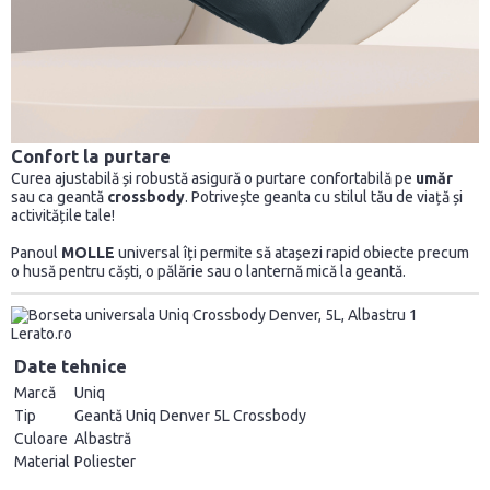
Confort la purtare
Curea ajustabilă și robustă asigură o purtare confortabilă pe
umăr
sau ca geantă
crossbody
. Potrivește geanta cu stilul tău de viață și
activitățile tale!
Panoul
MOLLE
universal îți permite să atașezi rapid obiecte precum
o husă pentru căști, o pălărie sau o lanternă mică la geantă.
Date tehnice
Marcă
Uniq
Tip
Geantă Uniq Denver 5L Crossbody
Culoare
Albastră
Material
Poliester