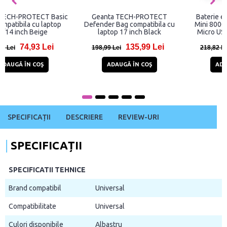
Carcasa laptop UAG Plyo
Geanta TECH-PROTECT
compatibila cu Macbook Pro
Defender Bag compatibila cu
16 inch 2021 Ice
laptop 13/14 inch Grey
339,98 Lei
134,99 Lei
542,98 Lei
175,99 Lei
STOC EPUIZAT
STOC EPUIZAT
SPECIFICAȚII
DESCRIERE
REVIEW-URI
SPECIFICAȚII
SPECIFICATII TEHNICE
Brand compatibil
Universal
Compatibilitate
Universal
Culori disponibile
Albastru