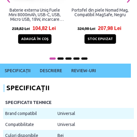
Carcasa laptop UAG Plyo
Baterie externa magnetica
compatibila cu Macbook Pro
UAG U Lucent 4000 mAh,
16 inch 2021 Ice
compatibila MagSafe, 15W,
Indicator LED, Functie de
339,98 Lei
120,81 Lei
suport, Negru
542,98 Lei
381,81 Lei
STOC EPUIZAT
ADAUGĂ ÎN COŞ
SPECIFICAȚII
DESCRIERE
REVIEW-URI
SPECIFICAȚII
SPECIFICATII TEHNICE
Brand compatibil
Universal
Compatibilitate
Universal
Culori disponibile
Bej