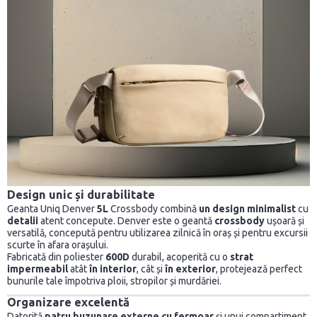
Design unic și durabilitate
Geanta Uniq Denver
5L
Crossbody combină
un design minimalist
cu
detalii
atent concepute. Denver este o geantă
crossbody
ușoară și
versatilă, concepută pentru utilizarea zilnică în oraș și pentru excursii
scurte în afara orașului.
Fabricată din poliester
600D
durabil, acoperită cu o
strat
impermeabil
atât
în interior
, cât și
în exterior
, protejează perfect
bunurile tale împotriva ploii, stropilor și murdăriei.
Organizare excelentă
Datorită
patru buzunare externe
cu fermoar
și unui compartiment