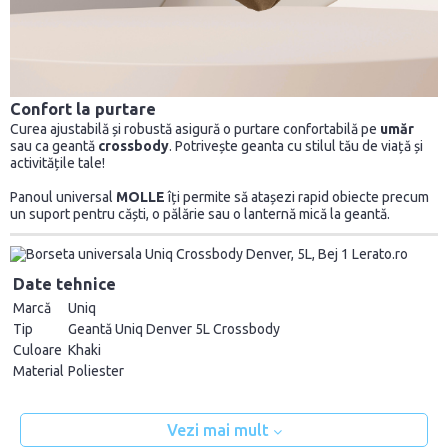
Confort la purtare
Curea ajustabilă și robustă asigură o purtare confortabilă pe
umăr
sau ca geantă
crossbody
. Potrivește geanta cu stilul tău de viață și
activitățile tale!
Panoul universal
MOLLE
îți permite să atașezi rapid obiecte precum
un suport pentru căști, o pălărie sau o lanternă mică la geantă.
Date tehnice
Marcă
Uniq
Tip
Geantă Uniq Denver 5L Crossbody
Culoare
Khaki
Material
Poliester
Vezi mai mult