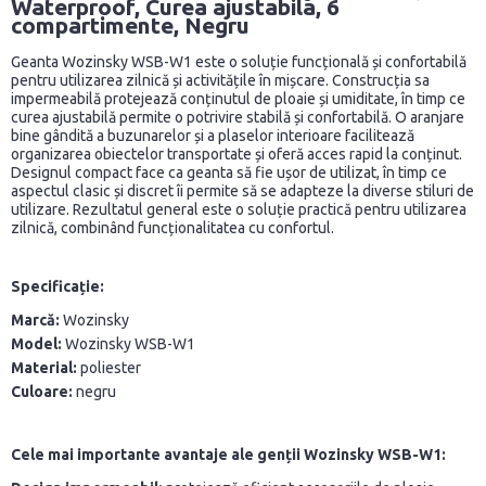
Waterproof, Curea ajustabila, 6
compartimente, Negru
Geanta Wozinsky WSB-W1 este o soluție funcțională și confortabilă
pentru utilizarea zilnică și activitățile în mișcare. Construcția sa
impermeabilă protejează conținutul de ploaie și umiditate, în timp ce
curea ajustabilă permite o potrivire stabilă și confortabilă. O aranjare
bine gândită a buzunarelor și a plaselor interioare facilitează
organizarea obiectelor transportate și oferă acces rapid la conținut.
Designul compact face ca geanta să fie ușor de utilizat, în timp ce
aspectul clasic și discret îi permite să se adapteze la diverse stiluri de
utilizare. Rezultatul general este o soluție practică pentru utilizarea
zilnică, combinând funcționalitatea cu confortul.
Specificație:
Marcă:
Wozinsky
Model:
Wozinsky WSB-W1
Material:
poliester
Culoare:
negru
Cele mai importante avantaje ale genții Wozinsky WSB-W1: