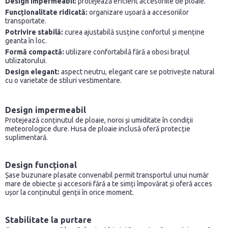
Design impermeabil:
protejează eficient accesoriile de ploaie.
Funcționalitate ridicată:
organizare ușoară a accesoriilor
transportate.
Potrivire stabilă:
curea ajustabilă susține confortul și menține
geanta în loc.
Formă compactă:
utilizare confortabilă fără a obosi brațul
utilizatorului.
Design elegant:
aspect neutru, elegant care se potrivește natural
cu o varietate de stiluri vestimentare.
Design impermeabil
Protejează conținutul de ploaie, noroi și umiditate în condiții
meteorologice dure. Husa de ploaie inclusă oferă protecție
suplimentară.
Design funcțional
Șase buzunare plasate convenabil permit transportul unui număr
mare de obiecte și accesorii fără a te simți împovărat și oferă acces
ușor la conținutul genții în orice moment.
Stabilitate la purtare