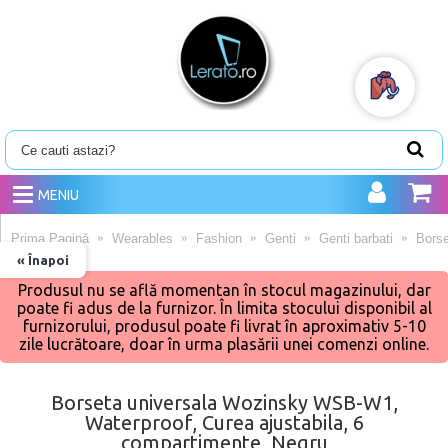
MENIU
Prima Pagină
Wearables
Fashion
Genti
Genti barbati
Borse
« Înapoi
Produsul nu se află momentan în stocul magazinului, dar
poate fi adus de la furnizor. În limita stocului disponibil al
furnizorului, produsul poate fi livrat în aproximativ 5-10
zile lucrătoare, doar în urma plasării unei comenzi online.
Borseta universala Wozinsky WSB-W1,
Waterproof, Curea ajustabila, 6
compartimente, Negru