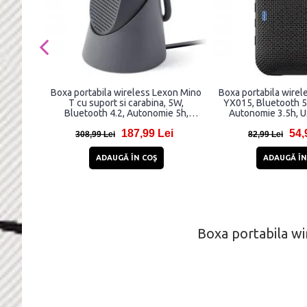
Boxa portabila wireless Lexon Mino
Boxa portabila wire
T cu suport si carabina, 5W,
YX015, Bluetooth 5
Bluetooth 4.2, Autonomie 5h,
Autonomie 3.5h, 
800mAh, USB-C, IPX4, Gri
187,99 Lei
54,
308,99 Lei
82,99 Lei
ADAUGĂ ÎN COŞ
ADAUGĂ ÎN
Boxa portabila wi