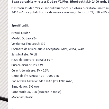
Boxa portabila wireless Dudao Y2 Plus, Bluetooth 5.0, 2400 mAh, 
Difuzorul Dudao Y2+ cu modul Bluetooth 5.0 ofera o calitate uimitoare a 
2400 mAh va puteti bucura de muzica ore lungi. Suportul TF, USB si FM of
Specificatii:
Brand: Dudao
Model: Dudao Y2+
Versiunea Bluetooth: 5.0
Formate de fisiere audio acceptate: MP3, WMA, WAV
Sensibilitate: 70 dB
Raza de operare: pana la 10 m
Putere difuzor: 2 x 3 W
Curent de intrare: 5V - 0.5A
Gama de frecventa: 100 - 20000 Hz
Capacitate baterie: 2400 mAh (2 x 1200 mAh)
Timp de joc: 5-6 ore
Conectori: SD, USB (stocare in masa)
Material: plastic