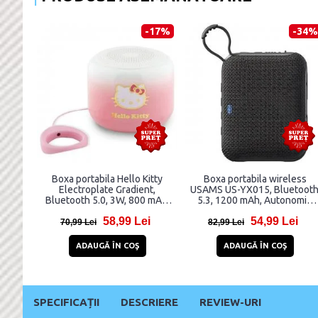
-17%
-34%
Boxa portabila Hello Kitty
Boxa portabila wireless
Electroplate Gradient,
USAMS US-YX015, Bluetoot
Bluetooth 5.0, 3W, 800 mAh,
5.3, 1200 mAh, Autonomie
USB-C, Roz
3.5h, USB-C, Negru
58,99 Lei
54,99 Lei
70,99 Lei
82,99 Lei
ADAUGĂ ÎN COŞ
ADAUGĂ ÎN COŞ
SPECIFICAȚII
DESCRIERE
REVIEW-URI