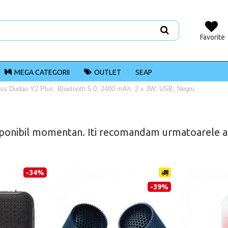
Favorite
MEGA CATEGORII
OUTLET
SEAP
less Dudao Y2 Plus, Bluetooth 5.0, 2400 mAh, 2 x 3W, USB, Negru
ponibil momentan. Iti recomandam urmatoarele alt
-34%
-39%