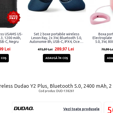
less USAMS US-
Set 2 boxe portabile wireless
Boxa port
.3, 1200 mAh,
Lexon Ray, 2x 3W, Bluetooth 5.0,
Electroplate
USB-C, Negru
Autonomie 8h, USB-C, IPX4, Ocean
5.0, 3W, 8
Blue
99 Lei
289,97 Lei
471,97 Lei
70,99 Le
 COŞ
ADAUGĂ ÎN COŞ
ADA
reless Dudao Y2 Plus, Bluetooth 5.0, 2400 mAh, 
Cod produs:
DUD-138261
5
Vezi toate produsele