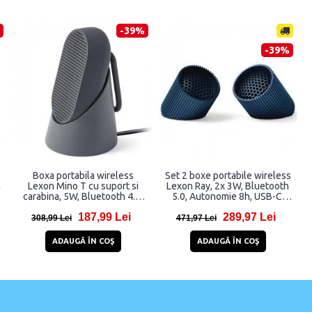
-39%
-39%
Boxa portabila wireless
Set 2 boxe portabile wireless
h
Lexon Mino T cu suport si
Lexon Ray, 2x 3W, Bluetooth
carabina, 5W, Bluetooth 4.2,
5.0, Autonomie 8h, USB-C,
Autonomie 5h, 800mAh, USB-
IPX4, Ocean Blue
187,99 Lei
289,97 Lei
C, IPX4, Gri
308,99 Lei
471,97 Lei
ADAUGĂ ÎN COŞ
ADAUGĂ ÎN COŞ