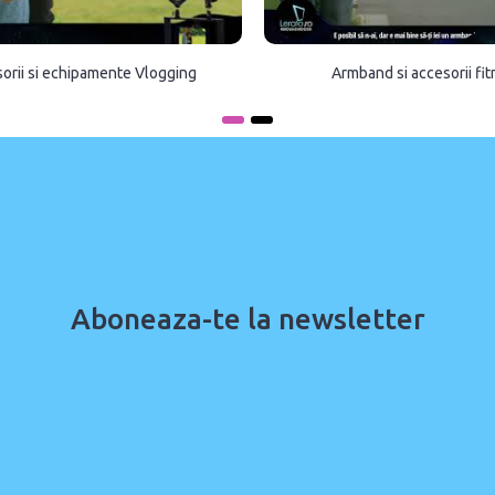
orii si echipamente Vlogging
Armband si accesorii fi
Aboneaza-te la newsletter