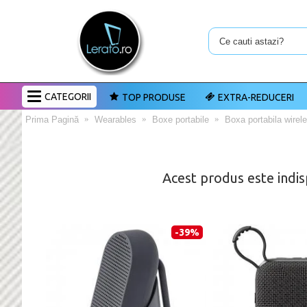
CATEGORII
TOP PRODUSE
EXTRA-REDUCERI
Prima Pagină
Wearables
Boxe portabile
Boxa portabila wire
Acest produs este indis
-39%