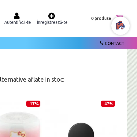
0 produse
Autentifică-te
Înregistrează-te
CONTACT
ernative aflate in stoc:
-17%
-47%