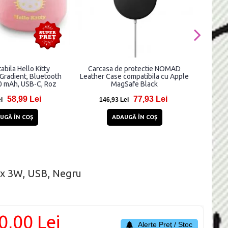
abila Hello Kitty
Carcasa de protectie NOMAD
Carcas
 Gradient, Bluetooth
Leather Case compatibila cu Apple
Lite co
00 mAh, USB-C, Roz
MagSafe Black
58,99 Lei
77,93 Lei
i
146,93 Lei
1
UGĂ ÎN COŞ
ADAUGĂ ÎN COŞ
2 x 3W, USB, Negru
0,00 Lei
Alerte Preț / Stoc