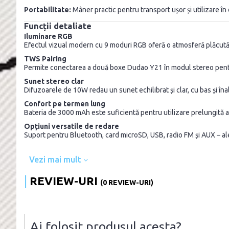
Portabilitate:
Mâner practic pentru transport ușor și utilizare în d
Funcții detaliate
Iluminare RGB
Efectul vizual modern cu 9 moduri RGB oferă o atmosferă plăcută ș
TWS Pairing
Permite conectarea a două boxe Dudao Y21 în modul stereo pentr
Sunet stereo clar
Difuzoarele de 10W redau un sunet echilibrat și clar, cu bas și înal
Confort pe termen lung
Bateria de 3000 mAh este suficientă pentru utilizare prelungită aca
Opțiuni versatile de redare
Suport pentru Bluetooth, card microSD, USB, radio FM și AUX – ale
Vezi mai mult
REVIEW-URI
(0 REVIEW-URI)
Ai folosit produsul acesta?