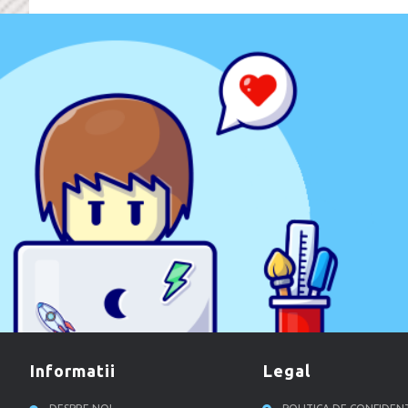
informatii
legal