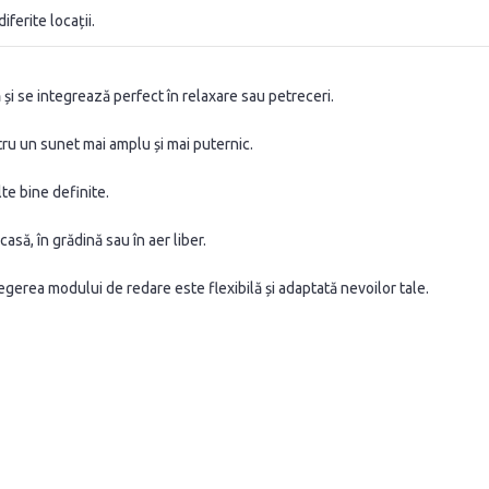
iferite locații.
i se integrează perfect în relaxare sau petreceri.
u un sunet mai amplu și mai puternic.
te bine definite.
să, în grădină sau în aer liber.
gerea modului de redare este flexibilă și adaptată nevoilor tale.