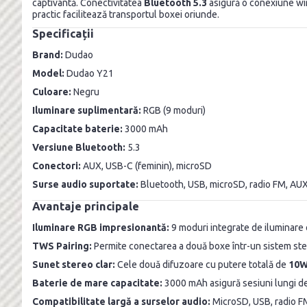
captivantă. Conectivitatea
Bluetooth 5.3
asigură o conexiune wir
practic facilitează transportul boxei oriunde.
Specificații
Brand:
Dudao
Model:
Dudao Y21
Culoare:
Negru
Iluminare suplimentară:
RGB (9 moduri)
Capacitate baterie:
3000 mAh
Versiune Bluetooth:
5.3
Conectori:
AUX, USB-C (feminin), microSD
Surse audio suportate:
Bluetooth, USB, microSD, radio FM, AU
Avantaje principale
Iluminare RGB impresionantă:
9 moduri integrate de iluminare o
TWS Pairing:
Permite conectarea a două boxe într-un sistem ste
Sunet stereo clar:
Cele două difuzoare cu putere totală de
10
Baterie de mare capacitate:
3000 mAh asigură sesiuni lungi de 
Compatibilitate largă a surselor audio:
MicroSD, USB, radio FM