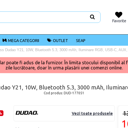
Favorite
MEGA CATEGORII
OUTLET
SEAP
less Dudao Y21, 10W, Bluetooth 5.3, 3000 mAh, Iluminare RGB, USB-C, AUX,
poate fi adus de la furnizor. În limita stocului disponibil al f
zile lucrătoare, doar în urma plasării unei comenzi online.
Dudao Y21, 10W, Bluetooth 5.3, 3000 mAh, Ilumina
Cod produs:
DUD-177051
1
%
Vezi toate produsele
1