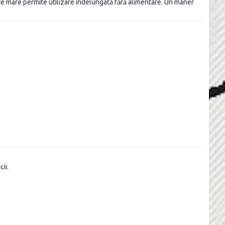
ate mare permite utilizare îndelungată fără alimentare. Un mâner
ii.