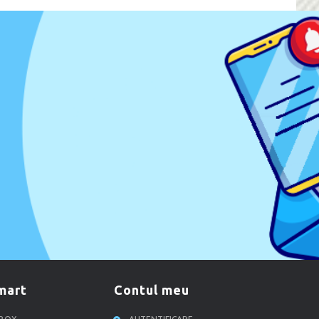
smart
contul meu