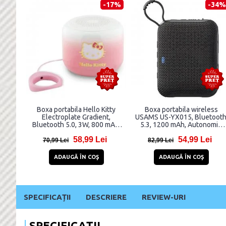
-17%
-34%
Boxa portabila Hello Kitty
Boxa portabila wireless
Electroplate Gradient,
USAMS US-YX015, Bluetoot
Bluetooth 5.0, 3W, 800 mAh,
5.3, 1200 mAh, Autonomie
USB-C, Roz
3.5h, USB-C, Negru
58,99 Lei
54,99 Lei
70,99 Lei
82,99 Lei
ADAUGĂ ÎN COŞ
ADAUGĂ ÎN COŞ
SPECIFICAȚII
DESCRIERE
REVIEW-URI
SPECIFICAȚII