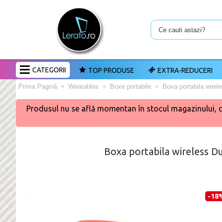
CATEGORII
TOP PRODUSE
EXTRA-REDUCERI
Prima Pagină
Wearables
Boxe portabile
Boxa portabila wire
Produsul nu se află momentan în stocul magazinului, dar 
Boxa portabila wireless 
-18