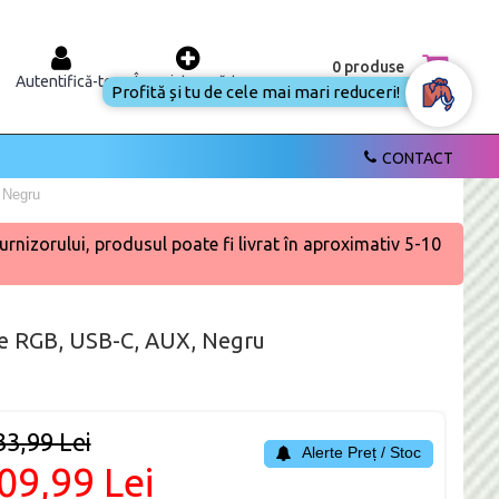
0 produse
Autentifică-te
Înregistrează-te
Profită și tu de cele mai mari reduceri!
CONTACT
 Negru
urnizorului, produsul poate fi livrat în aproximativ 5-10
re RGB, USB-C, AUX, Negru
33,99 Lei
Alerte Preț / Stoc
09,99 Lei