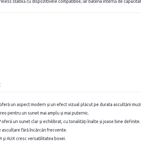
eless stabilă cu dispozitivele compatibile, iar bateria internă de capacit
X
feră un aspect modern și un efect vizual plăcut pe durata ascultării muzic
reo pentru un sunet mai amplu și mai puternic.
W
oferă un sunet clar și echilibrat, cu tonalități înalte și joase bine definite.
ascultare fără încărcări frecvente.
 și AUX cresc versatilitatea boxei.