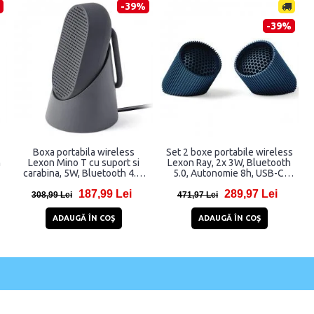
-39%
-39%
Boxa portabila wireless
Set 2 boxe portabile wireless
h
Lexon Mino T cu suport si
Lexon Ray, 2x 3W, Bluetooth
carabina, 5W, Bluetooth 4.2,
5.0, Autonomie 8h, USB-C,
Autonomie 5h, 800mAh, USB-
IPX4, Ocean Blue
187,99 Lei
289,97 Lei
C, IPX4, Gri
308,99 Lei
471,97 Lei
ADAUGĂ ÎN COŞ
ADAUGĂ ÎN COŞ