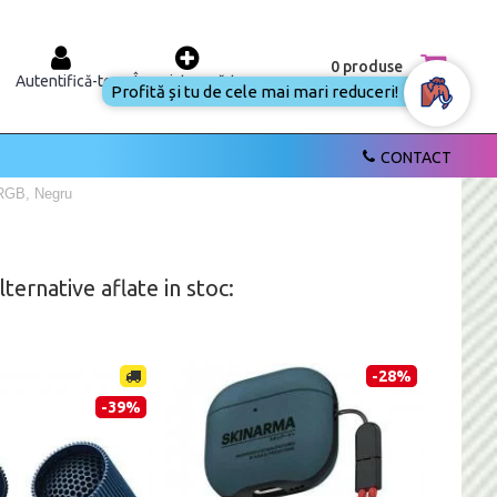
0 produse
Autentifică-te
Înregistrează-te
Profită și tu de cele mai mari
reduceri!
CONTACT
 RGB, Negru
ernative aflate in stoc:
-28%
-39%