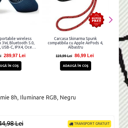
portabile wireless
Carcasa Skinarma Spunk
Snur p
x 3W, Bluetooth 5.0,
compatibila cu Apple AirPods 4,
 USB-C, IPX4, Ocean
Albastru
Blue
289,97 Lei
86,99 Lei
i
119,99 Lei
6
UGĂ ÎN COŞ
ADAUGĂ ÎN COŞ
mie 8h, Iluminare RGB, Negru
44,98 Lei
TRANSPORT GRATUIT