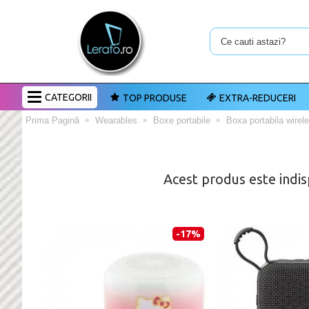
CATEGORII
TOP PRODUSE
EXTRA-REDUCERI
Prima Pagină
Wearables
Boxe portabile
Boxa portabila wire
Acest produs este indis
-17%