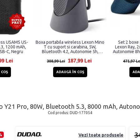
less USAMS US-
Boxa portabila wireless Lexon Mino
Set 2 boxe 
.3, 1200 mAh,
T cu suport si carabina, 5W,
Lexon Ray, 2
USB-C, Negru
Bluetooth 4.2, Autonomie 5h,
Autonomie 8h,
800mAh, USB-C, IPX4, Gri
99 Lei
187,99 Lei
308,99 Lei
471,97 Le
 COŞ
ADAUGĂ ÎN COŞ
ADA
ao Y21 Pro, 80W, Bluetooth 5.3, 8000 mAh, Autono
Cod produs:
DUD-177054
3
%
Vezi toate produsele