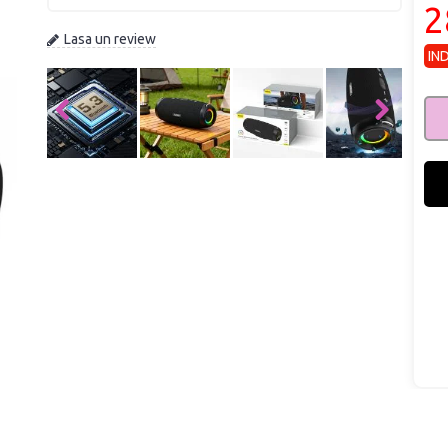
2
Lasa un review
IN