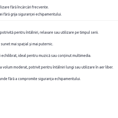
izare fără încărcări frecvente.
i fără grija siguranței echipamentului.
rivită pentru întâlniri, relaxare sau utilizare pe timpul serii.
unet mai spațial și mai puternic.
și echilibrat, ideal pentru muzică sau conținut multimedia.
volum moderat, potrivit pentru întâlniri lungi sau utilizare în aer liber.
iunde fără a compromite siguranța echipamentului.