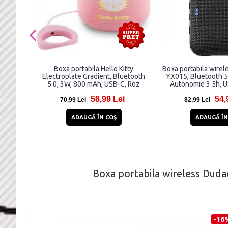
Boxa portabila Hello Kitty
Boxa portabila wire
Electroplate Gradient, Bluetooth
YX015, Bluetooth 5
5.0, 3W, 800 mAh, USB-C, Roz
Autonomie 3.5h, 
58,99 Lei
54,
70,99 Lei
82,99 Lei
ADAUGĂ ÎN COŞ
ADAUGĂ ÎN
Boxa portabila wireless Dud
-16