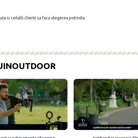
a si ceilalti clienti sa faca alegerea potrivita
OUINOUTDOOR
orii si echipamente Vlogging
Armband si accesorii fi