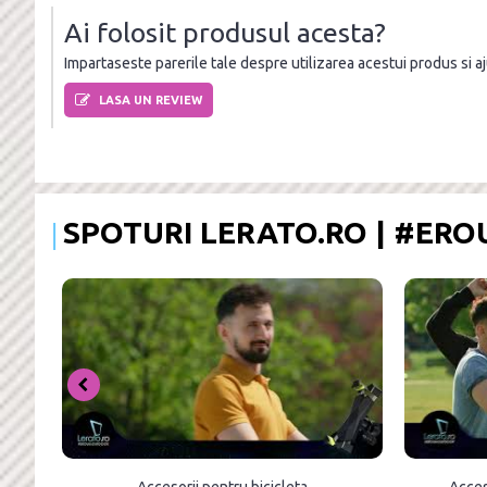
Ai folosit produsul acesta?
Impartaseste parerile tale despre utilizarea acestui produs si ajut
LASA UN REVIEW
SPOTURI LERATO.RO | #ER
Accesorii pentru bicicleta
Acces