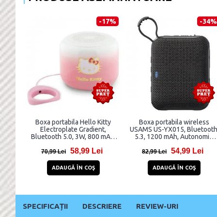
-17%
-34%
Boxa portabila Hello Kitty
Boxa portabila wireless
Electroplate Gradient,
USAMS US-YX015, Bluetoot
Bluetooth 5.0, 3W, 800 mAh,
5.3, 1200 mAh, Autonomie
USB-C, Roz
3.5h, USB-C, Negru
58,99 Lei
54,99 Lei
70,99 Lei
82,99 Lei
ADAUGĂ ÎN COŞ
ADAUGĂ ÎN COŞ
SPECIFICAȚII
DESCRIERE
REVIEW-URI