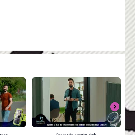
tness
Protectie smartwatch