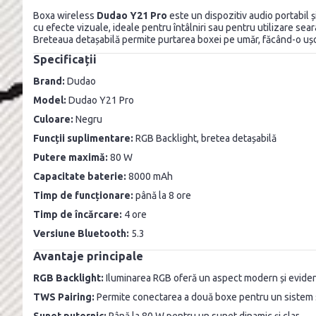
Boxa wireless
Dudao Y21 Pro
este un dispozitiv audio portabil 
cu efecte vizuale, ideale pentru întâlniri sau pentru utilizare sea
Breteaua detașabilă permite purtarea boxei pe umăr, făcând-o ușo
Specificații
Brand:
Dudao
Model:
Dudao Y21 Pro
Culoare:
Negru
Funcții suplimentare:
RGB Backlight, bretea detașabilă
Putere maximă:
80 W
Capacitate baterie:
8000 mAh
Timp de funcționare:
până la 8 ore
Timp de încărcare:
4 ore
Versiune Bluetooth:
5.3
Avantaje principale
RGB Backlight:
Iluminarea RGB oferă un aspect modern și evidenț
TWS Pairing:
Permite conectarea a două boxe pentru un sistem s
Sunet puternic:
Până la 80 W pentru un sunet dinamic și clar.