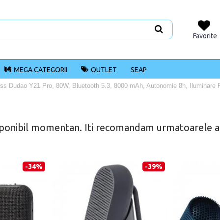
Favorite
MEGA CATEGORII
OUTLET
SEAP
less Dudao Y21 Pro, 80W, Bluetooth 5.3, 8000 mAh, Autonomie 8h, Iluminare
ponibil momentan. Iti recomandam urmatoarele alt
-34%
-39%