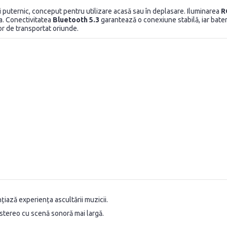
și puternic, conceput pentru utilizare acasă sau în deplasare. Iluminarea
R
ra. Conectivitatea
Bluetooth 5.3
garantează o conexiune stabilă, iar bater
r de transportat oriunde.
iază experiența ascultării muzicii.
tereo cu scenă sonoră mai largă.