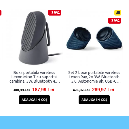
-39%
-39%
Boxa portabila wireless
Set 2 boxe portabile wireless
h
Lexon Mino T cu suport si
Lexon Ray, 2x 3W, Bluetooth
carabina, 5W, Bluetooth 4.2,
5.0, Autonomie 8h, USB-C,
Autonomie 5h, 800mAh, USB-
IPX4, Ocean Blue
187,99 Lei
289,97 Lei
C, IPX4, Gri
308,99 Lei
471,97 Lei
ADAUGĂ ÎN COŞ
ADAUGĂ ÎN COŞ