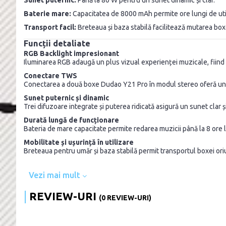
Baterie mare:
Capacitatea de 8000 mAh permite ore lungi de util
Transport facil:
Breteaua și baza stabilă facilitează mutarea boxe
Funcții detaliate
RGB Backlight impresionant
Iluminarea RGB adaugă un plus vizual experienței muzicale, fiind pot
Conectare TWS
Conectarea a două boxe Dudao Y21 Pro în modul stereo oferă un s
Sunet puternic și dinamic
Trei difuzoare integrate și puterea ridicată asigură un sunet clar 
Durată lungă de funcționare
Bateria de mare capacitate permite redarea muzicii până la 8 ore la 
Mobilitate și ușurință în utilizare
Breteaua pentru umăr și baza stabilă permit transportul boxei or
Vezi mai mult
REVIEW-URI
(0 REVIEW-URI)