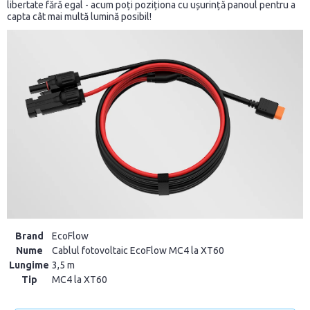
libertate fără egal - acum poți poziționa cu ușurință panoul pentru a
capta cât mai multă lumină posibil!
Brand
EcoFlow
Nume
Cablul fotovoltaic EcoFlow MC4 la XT60
Lungime
3,5 m
Tip
MC4 la XT60