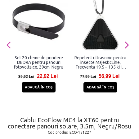
Set 20 cleme de prindere
Repelent ultrasonic pentru
DEDRA pentru panouri
insecte MajesticLine,
fotovoltaice, 29cm, Negru
Frecventa 19.5 – 135 kHz,
L
120mAh, Negru
22,92 Lei
56,99 Lei
39,92 Lei
77,99 Lei
ADAUGĂ ÎN COŞ
ADAUGĂ ÎN COŞ
Cablu EcoFlow MC4 la XT60 pentru
conectare panouri solare, 3.5m, Negru/Rosu
Cod produs:
ECO-151227