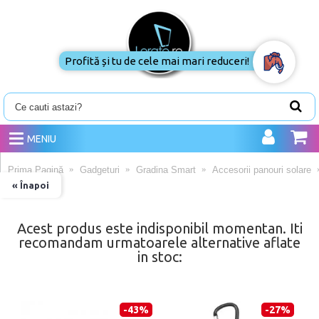
Profită și tu de cele mai mari reduceri!
MENIU
Prima Pagină
Gadgeturi
Gradina Smart
Accesorii panouri solare
« Înapoi
Acest produs este indisponibil momentan. Iti
recomandam urmatoarele alternative aflate
in stoc:
-43%
-27%