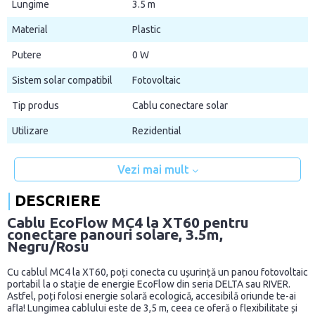
Lungime
3.5 m
Material
Plastic
Putere
0 W
Sistem solar compatibil
Fotovoltaic
Tip produs
Cablu conectare solar
Utilizare
Rezidential
Vezi mai mult
DESCRIERE
Cablu EcoFlow MC4 la XT60 pentru
conectare panouri solare, 3.5m,
Negru/Rosu
Cu cablul MC4 la XT60, poți conecta cu ușurință un panou fotovoltaic
portabil la o stație de energie EcoFlow din seria DELTA sau RIVER.
Astfel, poți folosi energie solară ecologică, accesibilă oriunde te-ai
afla! Lungimea cablului este de 3,5 m, ceea ce oferă o flexibilitate și