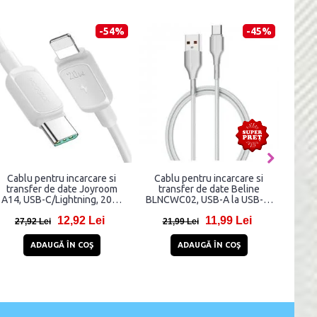
-54%
-45%
Cablu pentru incarcare si
Cablu pentru incarcare si
Cab
transfer de date Joyroom
transfer de date Beline
tr
A14, USB-C/Lightning, 20W,
BLNCWC02, USB-A la USB-C,
SJ739
1.2m, Alb
25W, 2m, Alb
Ligh
12,92 Lei
11,99 Lei
5A,
27,92 Lei
21,99 Lei
3
ADAUGĂ ÎN COŞ
ADAUGĂ ÎN COŞ