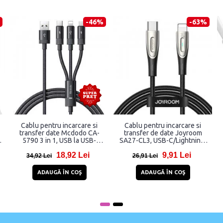
-46%
-63%
Cablu pentru incarcare si
Cablu pentru incarcare si
transfer date Mcdodo CA-
transfer de date Joyroom
,
5790 3 in 1, USB la USB-
SA27-CL3, USB-C/Lightning,
C/Lightning/Micro-USB, 3.5A,
3A, 30W, 1.2m, Negru
18,92 Lei
9,91 Lei
1.2m, Negru
34,92 Lei
26,91 Lei
ADAUGĂ ÎN COŞ
ADAUGĂ ÎN COŞ