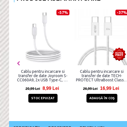
-57%
-37%
Cablu pentru incarcare si
Cablu pentru incarcare si
transfer de date Joyroom S-
transfer de date TECH-
CC060A9, 2x USB Type-C, PD
PROTECT UltraBoost Classic
60W, 1m, Alb
2x USB Type-C, PD 60W, 3A,
8,99 Lei
16,99 Lei
1m, Alb
20,99 Lei
26,99 Lei
STOC EPUIZAT
ADAUGĂ ÎN COŞ