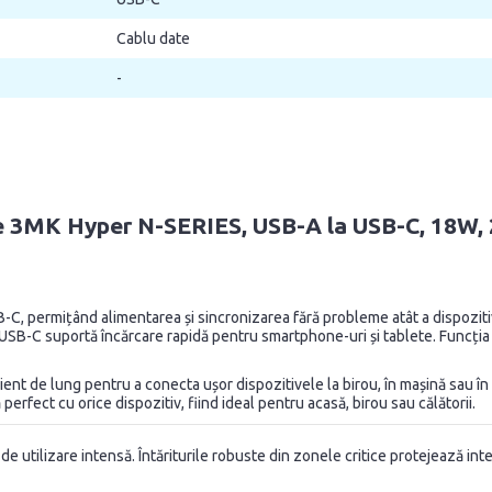
Cablu date
-
ate 3MK Hyper N-SERIES, USB-A la USB-C, 18W,
, permițând alimentarea și sincronizarea fără probleme atât a dispozitivel
 USB-C suportă încărcare rapidă pentru smartphone-uri și tablete. Funcți
ent de lung pentru a conecta ușor dispozitivele la birou, în mașină sau în 
erfect cu orice dispozitiv, fiind ideal pentru acasă, birou sau călătorii.
 utilizare intensă. Întăriturile robuste din zonele critice protejează inter