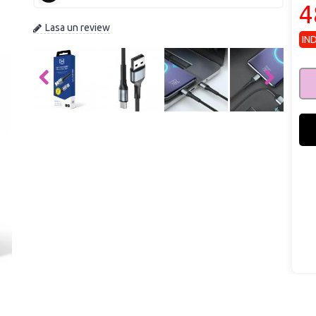
4
Lasa un review
IN