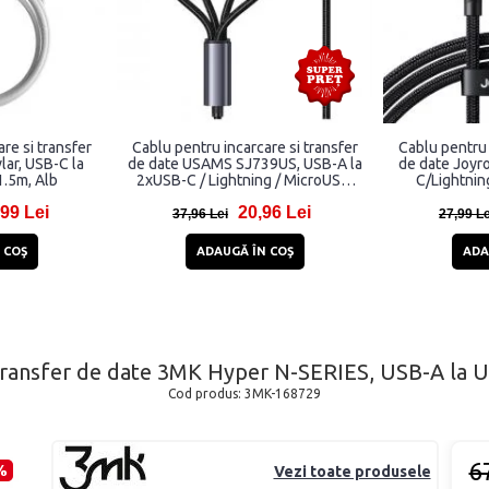
re si transfer
Cablu pentru incarcare si transfer
Cablu pentru 
ar, USB-C la
de date USAMS SJ739US, USB-A la
de date Joyr
.5m, Alb
2xUSB-C / Lightning / MicroUSB,
C/Lightnin
15W, 5A, 480Mbps, 1.2m, Negru
99 Lei
20,96 Lei
37,96 Lei
27,99 Le
 COŞ
ADAUGĂ ÎN COŞ
ADA
i transfer de date 3MK Hyper N-SERIES, USB-A la 
Cod produs:
3MK-168729
6
%
Vezi toate produsele