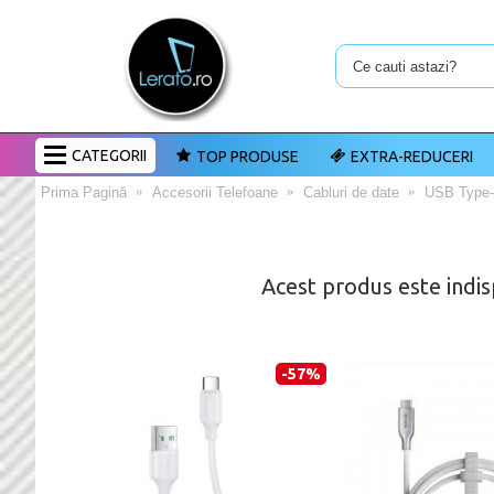
CATEGORII
TOP PRODUSE
EXTRA-REDUCERI
Prima Pagină
Accesorii Telefoane
Cabluri de date
USB Type
Acest produs este indis
-57%