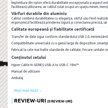
Împletitura din nylon oferă durabilitate excepțională și aspect estet
facilitează utilizarea, iar cablul rulat ocupă un spațiu minim, men
Vârfuri durabile din aluminiu
Cablul combină durabilitatea cu eleganța, vârful său fiind realizat
ergonomică facilitează prinderea sigură și conectarea precisă, iar 
Calitate europeană și fiabilitate certificată
Transfer de date sigur conform standardului USB 2.0, minimizând r
Compatibilitate universală cu o gamă largă de dispozitive: smartp
Fabricat la cele mai înalte standarde de calitate, fiecare unitate 
Conținutul setului
Hyper Cable N-SERIES USB-A to USB-C 18W™
Manual de utilizare
Ambalaj
Vezi mai mult
REVIEW-URI
(0 REVIEW-URI)