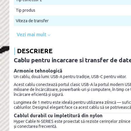
Tip produs
Viteza de transfer
Vezi mai mult
DESCRIERE
Cablu pentru incarcare si transfer de d
Armonie tehnologică
Un cablu, două lumi: USB-A pentru tradiție, USB-C pentru viitor.
Acest cablu conectează portul clasic USB-A la portul modern USB-C
milioane de încărcătoare, powerbank-uri și computere, în timp ce
încărcare eficientă și sigură.
Lungimea de 1 metru este ideală pentru utilizarea zilnică — sufici
cablurilor. Designul elegant face ca acest cablu să se potrivească p
Cablul durabil cu împletitură din nylon
Hyper Cable N-SERIES este proiectat să reziste cerințelor zilnice de
și conectarea frecventă.