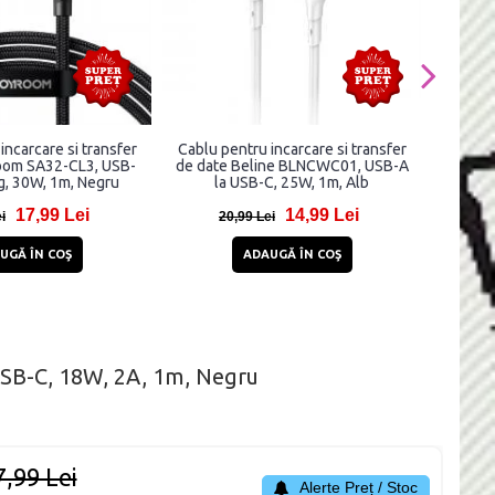
incarcare si transfer
Cablu pentru incarcare si transfer
Cablu d
oom SA32-CL3, USB-
de date Beline BLNCWC01, USB-A
2.4A 
g, 30W, 1m, Negru
la USB-C, 25W, 1m, Alb
transf
PD 20
17,99 Lei
14,99 Lei
i
20,99 Lei
3
UGĂ ÎN COŞ
ADAUGĂ ÎN COŞ
USB-C, 18W, 2A, 1m, Negru
7,99 Lei
Alerte Preț / Stoc