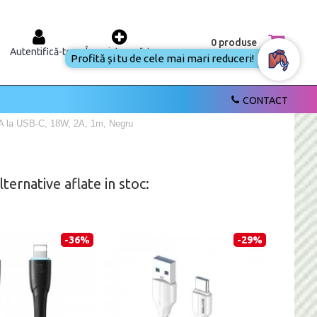
0 produse
Autentifică-te
Înregistrează-te
Profită și tu de cele
mai mari reduceri!
CONTACT
-A la USB-C, 18W, 2A, 1m, Negru
ernative aflate in stoc:
-36%
-29%