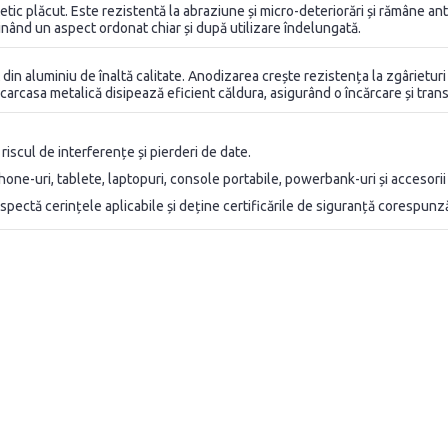
ic plăcut. Este rezistentă la abraziune și micro-deteriorări și rămâne anti-înc
ținând un aspect ordonat chiar și după utilizare îndelungată.
 din aluminiu de înaltă calitate. Anodizarea crește rezistența la zgârietur
carcasa metalică disipează eficient căldura, asigurând o încărcare și transf
iscul de interferențe și pierderi de date.
hone-uri, tablete, laptopuri, console portabile, powerbank-uri și accesori
respectă cerințele aplicabile și deține certificările de siguranță corespunz