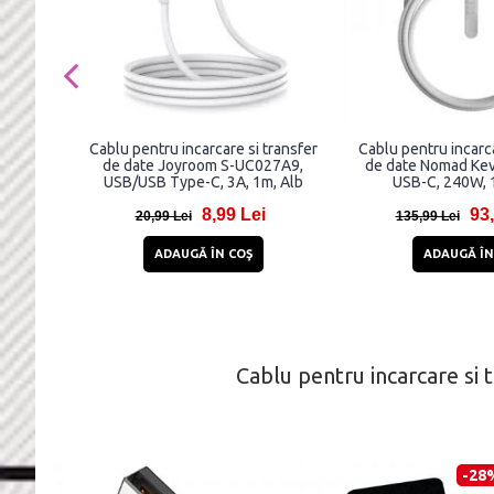
Cablu pentru incarcare si transfer
Cablu pentru incarca
de date Joyroom S-UC027A9,
de date Nomad Kevl
USB/USB Type-C, 3A, 1m, Alb
USB-C, 240W, 1
8,99 Lei
93,
20,99 Lei
135,99 Lei
ADAUGĂ ÎN COŞ
ADAUGĂ ÎN
Cablu pentru incarcare s
-28