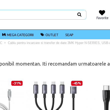
Favorite
MEGA CATEGORII
OUTLET
SEAP
-C
Cablu pentru incarcare si transfer de date 3MK Hyper N-SERIES, USB
ponibil momentan. Iti recomandam urmatoarele alt
-31%
-45%