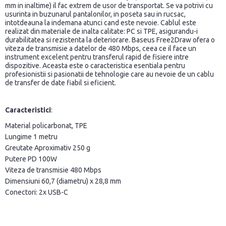
mm in inaltime) il fac extrem de usor de transportat. Se va potrivi cu
usurinta in buzunarul pantalonilor, in poseta sau in rucsac,
intotdeauna la indemana atunci cand este nevoie. Cablul este
realizat din materiale de inalta calitate: PC si TPE, asigurandu-i
durabilitatea si rezistenta la deteriorare. Baseus Free2Draw ofera o
viteza de transmisie a datelor de 480 Mbps, ceea ce il face un
instrument excelent pentru transferul rapid de fisiere intre
dispozitive. Aceasta este o caracteristica esentiala pentru
profesionistii si pasionatii de tehnologie care au nevoie de un cablu
de transfer de date fiabil si eficient.
Caracteristici
:
Material policarbonat, TPE
Lungime 1 metru
Greutate Aproximativ 250 g
Putere PD 100W
Viteza de transmisie 480 Mbps
Dimensiuni 60,7 (diametru) x 28,8 mm
Conectori: 2x USB-C