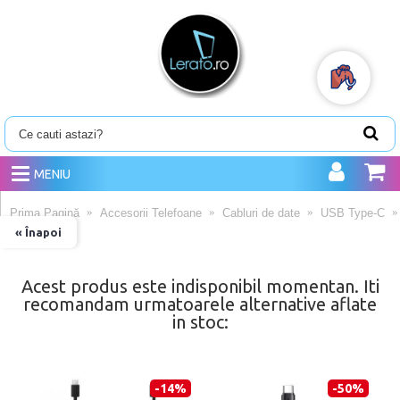
MENIU
Prima Pagină
Accesorii Telefoane
Cabluri de date
USB Type-C
« Înapoi
Acest produs este indisponibil momentan. Iti
recomandam urmatoarele alternative aflate
in stoc:
-14%
-50%