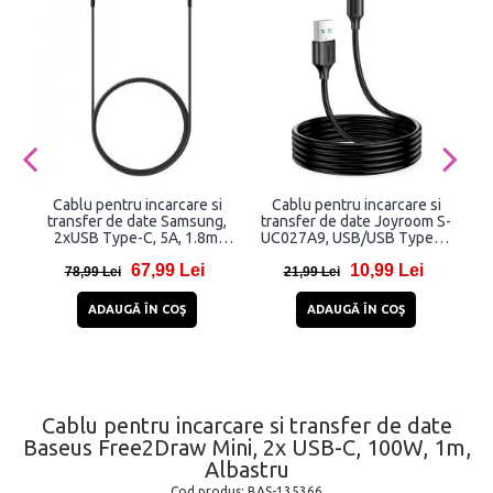
Cablu pentru incarcare si
Cablu pentru incarcare si
transfer de date Samsung,
transfer de date Joyroom S-
t
2xUSB Type-C, 5A, 1.8m,
UC027A9, USB/USB Type-C,
S
Negru
3A, 2m, Negru
67,99 Lei
10,99 Lei
78,99 Lei
21,99 Lei
ADAUGĂ ÎN COŞ
ADAUGĂ ÎN COŞ
Cablu pentru incarcare si transfer de date
Baseus Free2Draw Mini, 2x USB-C, 100W, 1m,
Albastru
Cod produs:
BAS-135366