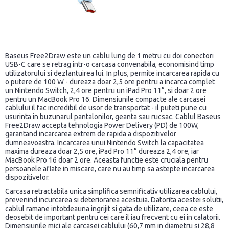
Baseus Free2Draw este un cablu lung de 1 metru cu doi conectori
USB-C care se retrag intr-o carcasa convenabila, economisind timp
utilizatorului si dezlantuirea lui. In plus, permite incarcarea rapida cu
o putere de 100 W - dureaza doar 2,5 ore pentru a incarca complet
un Nintendo Switch, 2,4 ore pentru un iPad Pro 11”, si doar 2 ore
pentru un MacBook Pro 16. Dimensiunile compacte ale carcasei
cablului il fac incredibil de usor de transportat - il puteti pune cu
usurinta in buzunarul pantalonilor, geanta sau rucsac. Cablul Baseus
Free2Draw accepta tehnologia Power Delivery (PD) de 100W,
garantand incarcarea extrem de rapida a dispozitivelor
dumneavoastra. Incarcarea unui Nintendo Switch la capacitatea
maxima dureaza doar 2,5 ore, iPad Pro 11” dureaza 2,4 ore, iar
MacBook Pro 16 doar 2 ore. Aceasta functie este cruciala pentru
persoanele aflate in miscare, care nu au timp sa astepte incarcarea
dispozitivelor.
Carcasa retractabila unica simplifica semnificativ utilizarea cablului,
prevenind incurcarea si deteriorarea acestuia. Datorita acestei solutii,
cablul ramane intotdeauna ingrijit si gata de utilizare, ceea ce este
deosebit de important pentru cei care il iau frecvent cu ei in calatorii.
Dimensiunile mici ale carcasei cablului (60,7 mm in diametru si 28,8