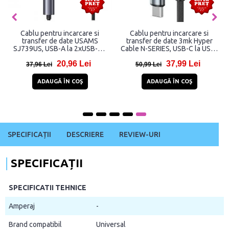
Cablu pentru incarcare si
Cablu pentru incarcare si
transfer de date USAMS
transfer de date 3mk Hyper
SJ739US, USB-A la 2xUSB-C /
Cable N-SERIES, USB-C la USB-
Lightning / MicroUSB, 15W, 5A,
C, 100W, 5A, 3m, Negru
20,96 Lei
37,99 Lei
480Mbps, 1.2m, Negru
37,96 Lei
50,99 Lei
ADAUGĂ ÎN COŞ
ADAUGĂ ÎN COŞ
SPECIFICAȚII
DESCRIERE
REVIEW-URI
SPECIFICAȚII
SPECIFICATII TEHNICE
Amperaj
-
Brand compatibil
Universal